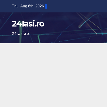
Skip
Thu. Aug 6th, 2026
to
content
24Iasi.ro
24iasi.ro