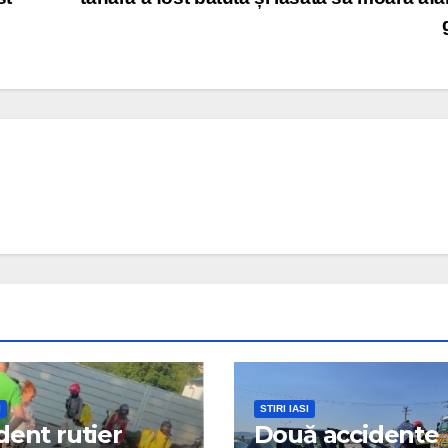
I
STIRI IASI
dent rutier
Două accidente