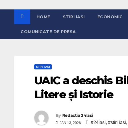
HOME
STIRI IASI
ECONOMIC
COMUNICATE DE PRESA
STIRI IASI
UAIC a deschis Bi
Litere și Istorie
By
Redactia 24Iasi
#24iasi
,
#stiri iasi
JAN 13, 2026