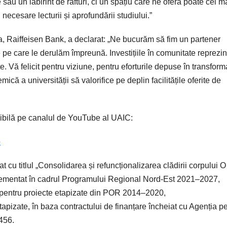
au un labirint de rafturi, ci un spațiu care ne oferă poate cel m
i necesare lecturii și aprofundării studiului.”
 Raiffeisen Bank, a declarat: „Ne bucurăm să fim un partener
ele pe care le derulăm împreună. Investițiile în comunitate reprezi
te. Vă felicit pentru viziune, pentru eforturile depuse în transfor
că a universității să valorifice pe deplin facilitățile oferite de
nibilă pe canalul de YouTube al UAIC:
o
 cu titlul „Consolidarea și refuncționalizarea clădirii corpului O
plementat în cadrul Programului Regional Nord-Est 2021–2027,
e pentru proiecte etapizate din POR 2014–2020,
pizate, în baza contractului de finanțare încheiat cu Agenția p
456.