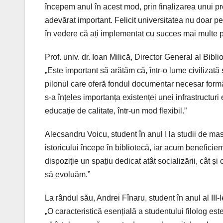
începem anul în acest mod, prin finalizarea unui p
adevărat important. Felicit universitatea nu doar pen
în vedere că ați implementat cu succes mai multe pr
Prof. univ. dr. Ioan Milică, Director General al Bibl
„Este important să arătăm că, într-o lume civilizată
pilonul care oferă fondul documentar necesar formări
s-a înțeles importanța existenței unei infrastructu
educație de calitate, într-un mod flexibil.”
Alecsandru Voicu, student în anul I la studii de mas
istoricului începe în bibliotecă, iar acum benefic
dispoziție un spațiu dedicat atât socializării, cât ș
să evoluăm.”
La rândul său, Andrei Fînaru, student în anul al III-l
„O caracteristică esențială a studentului filolog es