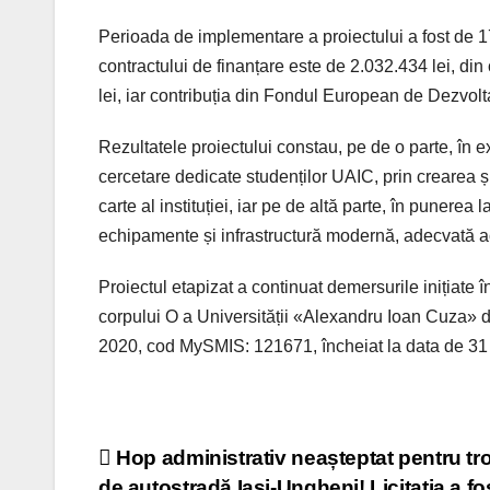
Perioada de implementare a proiectului a fost de 1
contractului de finanțare este de 2.032.434 lei, di
lei, iar contribuția din Fondul European de Dezvol
Rezultatele proiectului constau, pe de o parte, în 
cercetare dedicate studenților UAIC, prin crearea și
carte al instituției, iar pe de altă parte, în punerea
echipamente și infrastructură modernă, adecvată act
Proiectul etapizat a continuat demersurile inițiate î
corpului O a Universității «Alexandru Ioan Cuza» 
2020, cod MySMIS: 121671, încheiat la data de 31 
Post
Hop administrativ neașteptat pentru t
de autostradă Iași-Ungheni! Licitația a fo