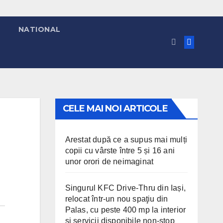
NATIONAL
CELE MAI NOI ARTICOLE
Arestat după ce a supus mai mulți
copii cu vârste între 5 și 16 ani
unor orori de neimaginat
Singurul KFC Drive-Thru din Iași,
relocat într-un nou spaţiu din
Palas, cu peste 400 mp la interior
și servicii disponibile non-stop