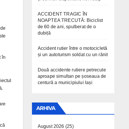
ACCIDENT TRAGIC ÎN
NOAPTEA TRECUTĂ: Biciclist
de 60 de ani, spulberat de o
 de
dubiță
ste
Accident rutier între o motocicletă
și un autoturism soldat cu un rănit
 în
Două accidente rutiere petrecute
aproape simultan pe șoseaua de
iectul
centură a municipiului Iași
ă.
are
ARHIVA
 că
August 2026
(25)