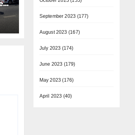
October 2023
(153)
e
an
September 2023
(177)
August 2023
(167)
July 2023
(174)
June 2023
(179)
May 2023
(176)
April 2023
(40)