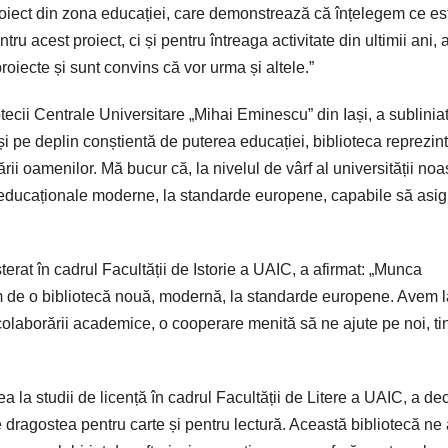
roiect din zona educației, care demonstrează că înțelegem ce es
tru acest proiect, ci și pentru întreaga activitate din ultimii ani,
oiecte și sunt convins că vor urma și altele.”
iotecii Centrale Universitare „Mihai Eminescu” din Iași, a subliniat
 și pe deplin conștientă de puterea educației, biblioteca reprezin
i oamenilor. Mă bucur că, la nivelul de vârf al universității noas
ri educaționale moderne, la standarde europene, capabile să asig
terat în cadrul Facultății de Istorie a UAIC, a afirmat: „Munca
iem de o bibliotecă nouă, modernă, la standarde europene. Avem l
i colaborării academice, o cooperare menită să ne ajute pe noi, tin
ea la studii de licență în cadrul Facultății de Litere a UAIC, a dec
te dragostea pentru carte și pentru lectură. Această bibliotecă ne 