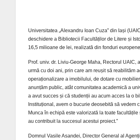
Universitatea „Alexandru Ioan Cuza” din Iași (UAIC
deschidere a Bibliotecii Facultăților de Litere și Is
16,5 milioane de lei, realizată din fonduri europene
Prof. univ. dr. Liviu-George Maha, Rectorul UAIC, a
urmă cu doi ani, prin care am reușit să reabilităm 
operaționalizare a imobilului, de dotare cu mobili
anunțăm public, atât comunitatea academică a univer
a avut succes și că studenții au acum acces la o bibl
Instituțional, avem o bucurie deosebită să vedem că
Munca în echipă este valorizată la toate facultățile 
au contribuit la succesul acestui proiect.”
Domnul Vasile Asandei, Director General al Agenți