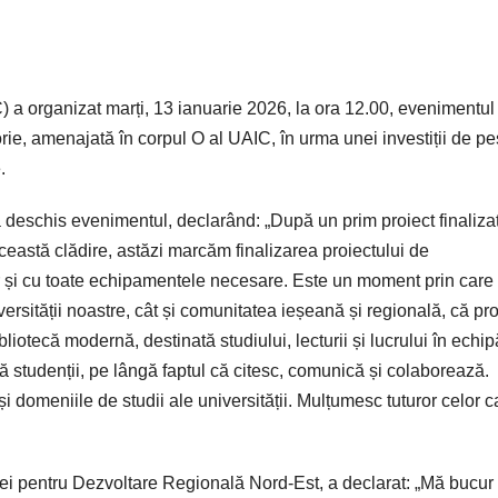
) a organizat marți, 13 ianuarie 2026, la ora 12.00, evenimentul
torie, amenajată în corpul O al UAIC, în urma unei investiții de pe
.
 deschis evenimentul, declarând: „După un prim proiect finalizat
această clădire, astăzi marcăm finalizarea proiectului de
er și cu toate echipamentele necesare. Este un moment prin care
sității noastre, cât și comunitatea ieșeană și regională, că pro
iotecă modernă, destinată studiului, lecturii și lucrului în echip
 studenții, pe lângă faptul că citesc, comunică și colaborează.
și domeniile de studii ale universității. Mulțumesc tuturor celor c
ei pentru Dezvoltare Regională Nord-Est, a declarat: „Mă bucur