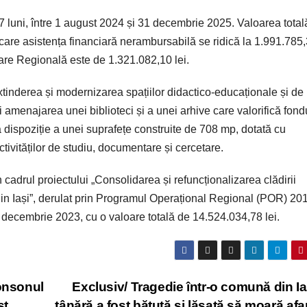
7 luni, între 1 august 2024 și 31 decembrie 2025. Valoarea total
n care asistența financiară nerambursabilă se ridică la 1.991.785
tare Regională este de 1.321.082,10 lei.
extinderea și modernizarea spațiilor didactico-educaționale și de
 amenajarea unei biblioteci și a unei arhive care valorifică fond
 la dispoziție a unei suprafețe construite de 708 mp, dotată cu
ivităților de studiu, documentare și cercetare.
n cadrul proiectului „Consolidarea și refuncționalizarea clădirii
din Iași”, derulat prin Programul Operațional Regional (POR) 20
decembrie 2023, cu o valoare totală de 14.524.034,78 lei.
ronsonul
Exclusiv/ Tragedie într-o comună din Ia
st
tânără a fost bătută și lăsată să moară afar