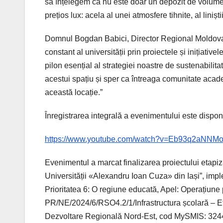
să înțelegem că nu este doar un depozit de volume s
prețios lux: acela al unei atmosfere tihnite, al liniști
Domnul Bogdan Babici, Director Regional Moldova,
constant al universității prin proiectele și inițiativ
pilon esențial al strategiei noastre de sustenabilita
acestui spațiu și sper ca întreaga comunitate academi
această locație.”
Înregistrarea integrală a evenimentului este dispo
https://www.youtube.com/watch?v=Eb93q2aNNM
Evenimentul a marcat finalizarea proiectului etapizat
Universității «Alexandru Ioan Cuza» din Iași”, im
Prioritatea 6: O regiune educată, Apel: Operațiun
PR/NE/2024/6/RSO4.2/1/Infrastructura școlară – Eta
Dezvoltare Regională Nord-Est, cod MySMIS: 324