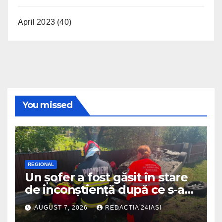
April 2023
(40)
You missed
REGIONAL
Un șofer a fost găsit în stare
de inconștiență după ce s-a
răsturnat cu autoturismul pe
AUGUST 7, 2026
REDACTIA 24IASI
marginea drumului