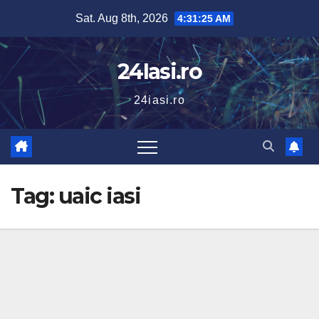
Skip
Sat. Aug 8th, 2026
4:31:25 AM
to
content
24Iasi.ro
24iasi.ro
Tag:
uaic iasi