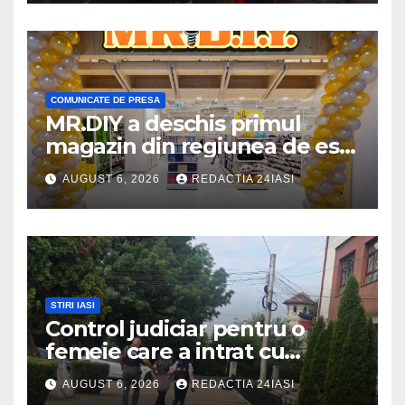
COMUNICATE DE PRESA
MR.DIY a deschis primul
magazin din regiunea de est,
la Iulius Mall Iași: peste 10.000
AUGUST 6, 2026
REDACTIA 24IASI
de produse, la prețuri
avantajoase
STIRI IASI
Control judiciar pentru o
femeie care a intrat cu
mașina într-o turmă de oi
AUGUST 6, 2026
REDACTIA 24IASI