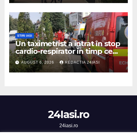
STIRI IASI
Un taximetrist a intrat în stop
cardio-respirator in timp ce
se afla la volan
AUGUST 6, 2026
REDACTIA 24IASI
24Iasi.ro
24iasi.ro