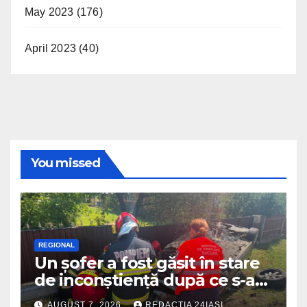
May 2023
(176)
April 2023
(40)
You missed
REGIONAL
Un șofer a fost găsit în stare
de inconștiență după ce s-a
răsturnat cu autoturismul pe
AUGUST 7, 2026
REDACTIA 24IASI