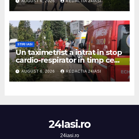
AUGUST 6, 2026
REDACTIA 24IASI
STIRI IASI
Un taximetrist a intrat în stop
cardio-respirator in timp ce
se afla la volan
AUGUST 6, 2026
REDACTIA 24IASI
24Iasi.ro
24iasi.ro