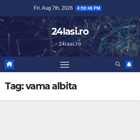
Skip
Fri. Aug 7th, 2026
4:59:50 PM
to
content
24Iasi.ro
24iasi.ro
Tag:
vama albita