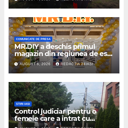
marginea drumului
COMUNICATE DE PRESA
MR.DIY a deschis primul
magazin din regiunea de est,
la Iulius Mall Iași: peste 10.000
AUGUST 6, 2026
REDACTIA 24IASI
de produse, la prețuri
avantajoase
STIRI IASI
Control judiciar pentru o
femeie care a intrat cu
mașina într-o turmă de oi