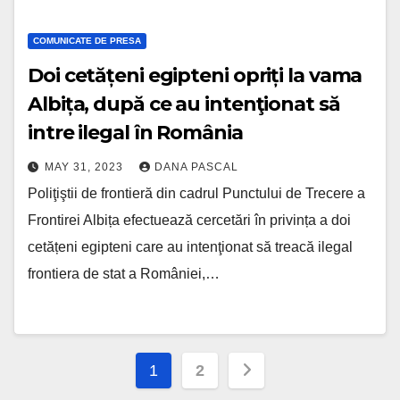
COMUNICATE DE PRESA
Doi cetățeni egipteni opriți la vama
Albița, după ce au intenţionat să
intre ilegal în România
MAY 31, 2023
DANA PASCAL
Poliţiştii de frontieră din cadrul Punctului de Trecere a
Frontirei Albița efectuează cercetări în privința a doi
cetățeni egipteni care au intenţionat să treacă ilegal
frontiera de stat a României,…
Posts
1
2