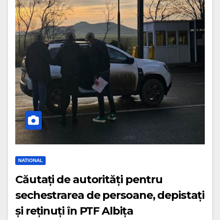
NATIONAL
Căutați de autorități pentru
sechestrarea de persoane, depistați
și reținuți în PTF Albița