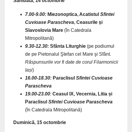
Sâmbătă, 14 octombrie
7.00
-9.00:
Miezonoptica, Acatistul
Sfintei
Cuvioase Parascheva
, Ceasurile și
Slavoslovia Mare
(în Catedrala
Mitropolitană)
9.30-12.30:
Sfânta Liturghie
(pe podiumul
de pe Pietonalul Ştefan cel Mare şi Sfânt.
Răspunsurile vor fi date de corul Filarmonicii
Iași
)
16.00-18.30:
Paraclisul
Sfintei Cuvioase
Parascheva
19.00-23.00
:
Ceasul IX
, Vecernia, Litia și
Paraclisul
Sfintei Cuvioase Parascheva
(în Catedrala Mitropolitană)
Duminică, 15 octombrie