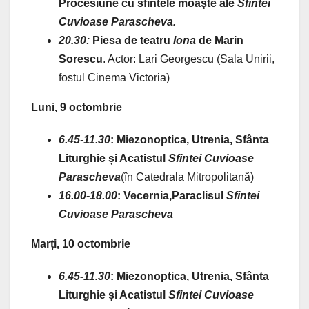
Procesiune cu sfintele moaşte ale
Sfintei
Cuvioase Parascheva
.
20.30:
Piesa de teatru
Iona
de Marin
Sorescu
. Actor: Lari Georgescu (Sala Unirii,
fostul Cinema Victoria)
Luni, 9 octombrie
6.45-11.30
:
Miezonoptica, Utrenia, Sfânta
Liturghie și Acatistul
Sfintei Cuvioase
Parascheva
(în Catedrala Mitropolitană)
16.00-18.00
: Vecernia,
Paraclisul
Sfintei
Cuvioase Parascheva
Marți, 10 octombrie
6.45-11.30
:
Miezonoptica, Utrenia, Sfânta
Liturghie și Acatistul
Sfintei Cuvioase