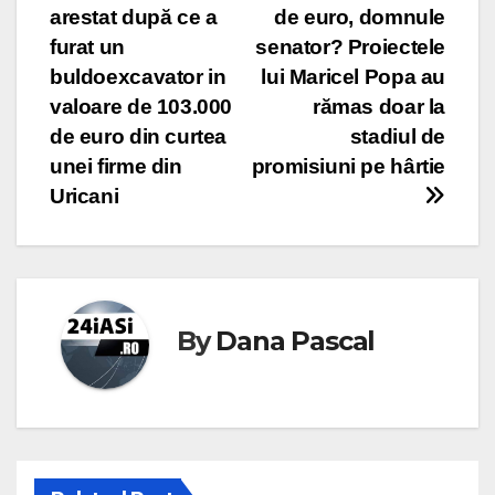
arestat după ce a
de euro, domnule
navigation
furat un
senator? Proiectele
buldoexcavator in
lui Maricel Popa au
valoare de 103.000
rămas doar la
de euro din curtea
stadiul de
unei firme din
promisiuni pe hârtie
Uricani
By
Dana Pascal