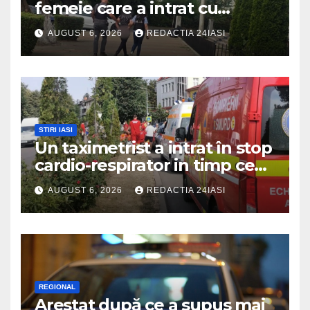
femeie care a intrat cu
mașina într-o turmă de oi
AUGUST 6, 2026
REDACTIA 24IASI
STIRI IASI
Un taximetrist a intrat în stop
cardio-respirator in timp ce
se afla la volan
AUGUST 6, 2026
REDACTIA 24IASI
REGIONAL
Arestat după ce a supus mai