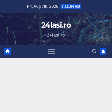
Skip
Fri. Aug 7th, 2026
5:13:06 AM
to
content
24Iasi.ro
24iasi.ro