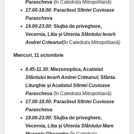
Parascheva
(în Catedrala Mitropolitană)
17.00-18.00:
Paraclisul
Sfintei Cuvioase
Parascheva
19.00-23.00:
Slujba de priveghere,
Vecernia, Litia și Utrenia
Sfântului Ierarh
Andrei Criteanul
(în Catedrala Mitropolitană)
Miercuri, 11 octombrie
6.45-11.30
:
Miezonoptica, Acatistul
Sfântului Ierarh Andrei Criteanul
, Sfânta
Liturghie și Acatistul
Sfintei Cuvioase
Parascheva
(în Catedrala Mitropolitană)
17.00-18.00:
Paraclisul
Sfintei Cuvioase
Parascheva
19.00-23.00:
Slujba de priveghere,
Vecernia, Litia și Utrenia
Sfântului Mare
Mucenic Gheorghe
(în Catedrala