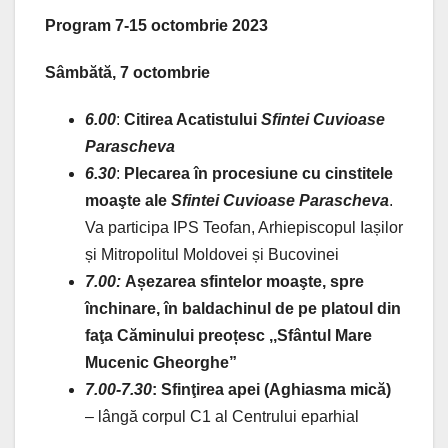
Program 7-15 octombrie 2023
Sâmbătă, 7 octombrie
6.00
:
Citirea Acatistului
Sfintei Cuvioase
Parascheva
6.30
:
Plecarea în procesiune cu cinstitele
moaşte ale
Sfintei Cuvioase Parascheva
.
Va participa IPS Teofan, Arhiepiscopul Iașilor
și Mitropolitul Moldovei și Bucovinei
7.00:
Așezarea sfintelor moaşte, spre
închinare
, în baldachinul de pe platoul din
faţa Căminului preoțesc ,,Sfântul Mare
Mucenic Gheorghe”
7.00-7.30
: Sfinţirea apei (Aghiasma mică)
– lângă corpul C1 al Centrului eparhial