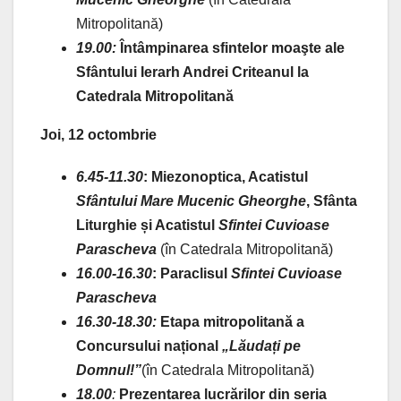
Mitropolitană)
19.00:
Întâmpinarea sfintelor moaşte ale
Sfântului Ierarh Andrei Criteanul la
Catedrala Mitropolitană
Joi, 12 octombrie
6.45-11.30
:
Miezonoptica, Acatistul
Sfântului Mare Mucenic Gheorghe
, Sfânta
Liturghie și Acatistul
Sfintei Cuvioase
Parascheva
(în Catedrala Mitropolitană)
16.00-16.30
:
Paraclisul
Sfintei Cuvioase
Parascheva
16.30-18.30:
Etapa mitropolitană a
Concursului național
„Lăudați pe
Domnul!”
(în Catedrala Mitropolitană)
18.00
:
Prezentarea lucrărilor din seria