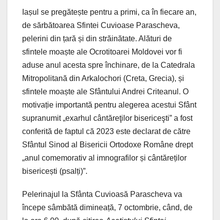
Iașul se pregătește pentru a primi, ca în fiecare an,
de sărbătoarea Sfintei Cuvioase Parascheva,
pelerini din țară și din străinătate. Alături de
sfintele moaște ale Ocrotitoarei Moldovei vor fi
aduse anul acesta spre închinare, de la Catedrala
Mitropolitană din Arkalochori (Creta, Grecia), și
sfintele moaște ale Sfântului Andrei Criteanul. O
motivație importantă pentru alegerea acestui Sfânt
supranumit „exarhul cântăreţilor bisericeşti” a fost
conferită de faptul că 2023 este declarat de către
Sfântul Sinod al Bisericii Ortodoxe Române drept
„anul comemorativ al imnografilor și cântăreților
bisericești (psalți)”.
Pelerinajul la Sfânta Cuvioasă Parascheva va
începe sâmbătă dimineață, 7 octombrie, când, de