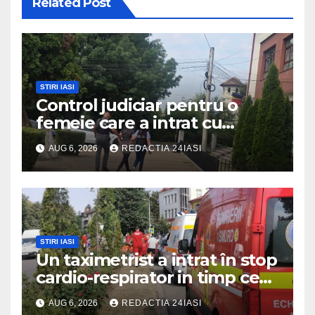
Related Post
STIRI IASI
Control judiciar pentru o
femeie care a intrat cu
mașina într-o turmă de oi
AUG 6, 2026
REDACTIA 24IASI
STIRI IASI
Un taximetrist a intrat în stop
cardio-respirator in timp ce
se afla la volan
AUG 6, 2026
REDACTIA 24IASI