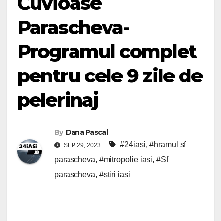
Cuvioase
Parascheva-
Programul complet
pentru cele 9 zile de
pelerinaj
By
Dana Pascal
#24iasi
,
#hramul sf
SEP 29, 2023
parascheva
,
#mitropolie iasi
,
#Sf
parascheva
,
#stiri iasi