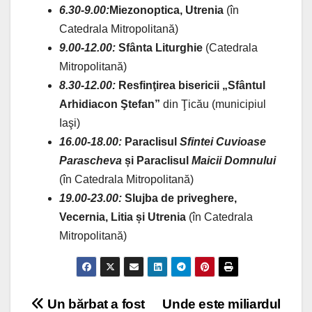
6.30-9.00:
Miezonoptica, Utrenia
(în
Catedrala Mitropolitană)
9.00-12.00:
Sfânta Liturghie
(Catedrala
Mitropolitană)
8.30-12.00:
Resfinţirea bisericii „Sfântul
Arhidiacon Ştefan”
din Ţicău (municipiul
Iaşi)
16.00-18.00:
Paraclisul
Sfintei Cuvioase
Parascheva
și
Paraclisul
Maicii Domnului
(în Catedrala Mitropolitană)
19.00-23.00:
Slujba de priveghere,
Vecernia, Litia și Utrenia
(în Catedrala
Mitropolitană)
Post
Un bărbat a fost
Unde este miliardul