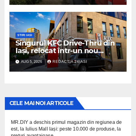
STIRI IASI
Singurul KFC Drive-Thru din
Iași, relocat într-un nou
spaţiu din Palas, cu peste
AUG 5, 2026
REDACTIA 24IASI
400 mp la interior și servicii
disponibile non-stop
CELE MAI NOI ARTICOLE
MR.DIY a deschis primul magazin din regiunea de
est, la Iulius Mall Iași: peste 10.000 de produse, la
prețuri avantajoase