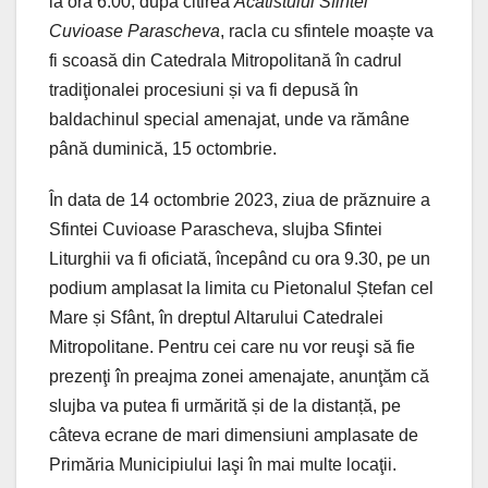
la ora 6.00, după citirea
Acatistului Sfintei
Cuvioase Parascheva
, racla cu sfintele moaște va
fi scoasă din Catedrala Mitropolitană în cadrul
tradiţionalei procesiuni și va fi depusă în
baldachinul special amenajat, unde va rămâne
până duminică, 15 octombrie.
În data de 14 octombrie 2023, ziua de prăznuire a
Sfintei Cuvioase Parascheva, slujba Sfintei
Liturghii va fi oficiată, începând cu ora 9.30, pe un
podium amplasat la limita cu Pietonalul Ștefan cel
Mare și Sfânt, în dreptul Altarului Catedralei
Mitropolitane. Pentru cei care nu vor reuşi să fie
prezenţi în preajma zonei amenajate, anunţăm că
slujba va putea fi urmărită și de la distanță, pe
câteva ecrane de mari dimensiuni amplasate de
Primăria Municipiului Iaşi în mai multe locaţii.