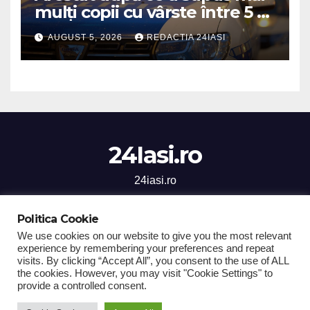
mulți copii cu vârste între 5 și
16 ani unor orori de
AUGUST 5, 2026
REDACTIA 24IASI
neimaginat
24Iasi.ro
24iasi.ro
Politica Cookie
We use cookies on our website to give you the most relevant
experience by remembering your preferences and repeat
Proudly powered by WordPress
|
Theme: Newsup by
Themeansar
.
visits. By clicking “Accept All”, you consent to the use of ALL
the cookies. However, you may visit "Cookie Settings" to
Home
Stiri Iasi
National
Sanatate
Social
Sport
provide a controlled consent.