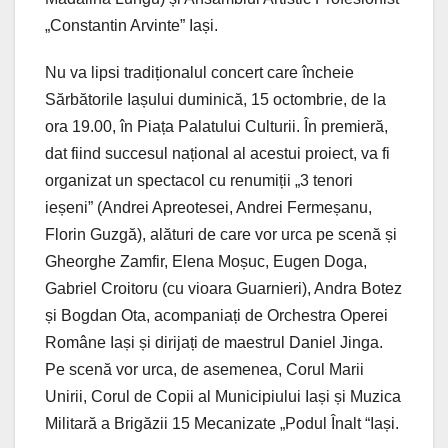
„Constantin Arvinte” Iași.
Nu va lipsi tradiționalul concert care încheie
Sărbătorile Iașului duminică, 15 octombrie, de la
ora 19.00, în Piața Palatului Culturii. În premieră,
dat fiind succesul național al acestui proiect, va fi
organizat un spectacol cu renumiții „3 tenori
ieșeni” (Andrei Apreotesei, Andrei Fermeșanu,
Florin Guzgă), alături de care vor urca pe scenă și
Gheorghe Zamfir, Elena Moșuc, Eugen Doga,
Gabriel Croitoru (cu vioara Guarnieri), Andra Botez
și Bogdan Ota, acompaniați de Orchestra Operei
Române Iași și dirijați de maestrul Daniel Jinga.
Pe scenă vor urca, de asemenea, Corul Marii
Unirii, Corul de Copii al Municipiului Iași și Muzica
Militară a Brigăzii 15 Mecanizate „Podul Înalt “Iași.