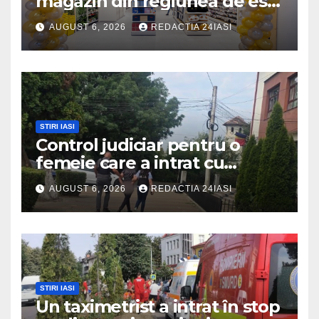
magazin din regiunea de est,
la Iulius Mall Iași: peste 10.000
AUGUST 6, 2026
REDACTIA 24IASI
de produse, la prețuri
avantajoase
STIRI IASI
Control judiciar pentru o
femeie care a intrat cu
mașina într-o turmă de oi
AUGUST 6, 2026
REDACTIA 24IASI
STIRI IASI
Un taximetrist a intrat în stop