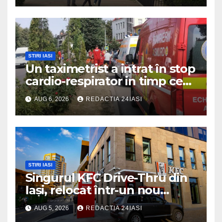
STIRI IASI
Un taximetrist a intrat în stop
cardio-respirator in timp ce
se afla la volan
AUG 6, 2026
REDACTIA 24IASI
STIRI IASI
Singurul KFC Drive-Thru din
Iași, relocat într-un nou
spaţiu din Palas, cu peste
AUG 5, 2026
REDACTIA 24IASI
400 mp la interior și servicii