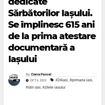
dedicate
Sărbătorilor Iașului.
Se împlinesc 615 ani
de la prima atestare
documentară a
Iașului
By
Dana Pascal
#24iasi
,
#primaria iasi
,
OCT 6, 2023
#stiri iasi
,
#zilele iasului