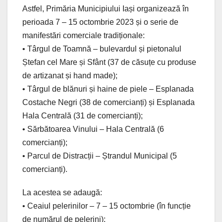
Astfel, Primăria Municipiului Iași organizează în
perioada 7 – 15 octombrie 2023 și o serie de
manifestări comerciale tradiționale:
• Târgul de Toamnă – bulevardul și pietonalul
Ștefan cel Mare și Sfânt (37 de căsuțe cu produse
de artizanat și hand made);
• Târgul de blănuri și haine de piele – Esplanada
Costache Negri (38 de comercianți) și Esplanada
Hala Centrală (31 de comercianți);
• Sărbătoarea Vinului – Hala Centrală (6
comercianți);
• Parcul de Distracții – Ștrandul Municipal (5
comercianți).
La acestea se adaugă:
• Ceaiul pelerinilor – 7 – 15 octombrie (în funcție
de numărul de pelerini);