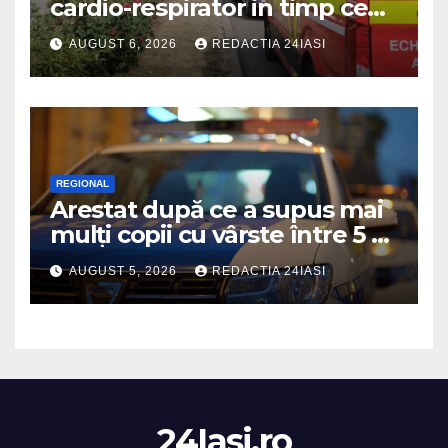
cardio-respirator in timp ce
se afla la volan
AUGUST 6, 2026
REDACTIA 24IASI
REGIONAL
Arestat după ce a supus mai
mulți copii cu vârste între 5 și
16 ani unor orori de
AUGUST 5, 2026
REDACTIA 24IASI
neimaginat
24Iasi.ro