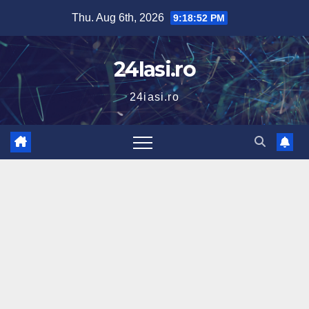
Skip
Thu. Aug 6th, 2026
9:18:53 PM
to
content
24Iasi.ro
24iasi.ro