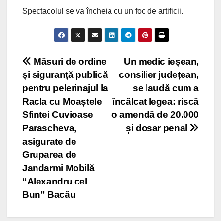
Spectacolul se va încheia cu un foc de artificii.
Post
Măsuri de ordine
Un medic ieșean,
și siguranță publică
consilier județean,
navigation
pentru pelerinajul la
se laudă cum a
Racla cu Moaștele
încălcat legea: riscă
Sfintei Cuvioase
o amendă de 20.000
Parascheva,
și dosar penal
asigurate de
Gruparea de
Jandarmi Mobilă
“Alexandru cel
Bun” Bacău