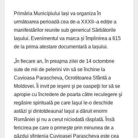
Primăria Municipiului Iași va organiza în
următoarea perioadă cea de-a XXXII–a ediție a
manifestărilor reunite sub genericul Sărbătorile
Iașului. Evenimentul va marca și împlinirea a 615
de la prima atestare documentară a Iașului.
„În fiecare an, în preajma zilei de 14 octombrie
sute de mii de pelerini vin să se închine la
Cuvioasa Parascheva, Ocrotitoarea Sfântă a
Moldovei. Îi invit pe ieşeni şi pe oaspeţii lor să se
apropie cu încredere de poarta către reculegere şi
regăsire spirituală pe care Iaşul le-o deschide
astăzi şi dintotdeauna! Iaşul a dăruit enorm
României şi nu a cerut niciodată răsplată. Însă
fericirea pe care o primeşte prin minunea de a
găzdui sfinţenia Cuvioasei Parascheva este cea