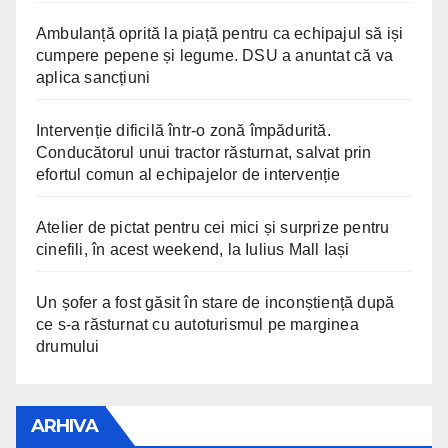
Ambulanță oprită la piață pentru ca echipajul să iși
cumpere pepene și legume. DSU a anuntat că va
aplica sancțiuni
Intervenție dificilă într-o zonă împădurită.
Conducătorul unui tractor răsturnat, salvat prin
efortul comun al echipajelor de intervenție
Atelier de pictat pentru cei mici și surprize pentru
cinefili, în acest weekend, la Iulius Mall Iași
Un șofer a fost găsit în stare de inconștiență după
ce s-a răsturnat cu autoturismul pe marginea
drumului
ARHIVA