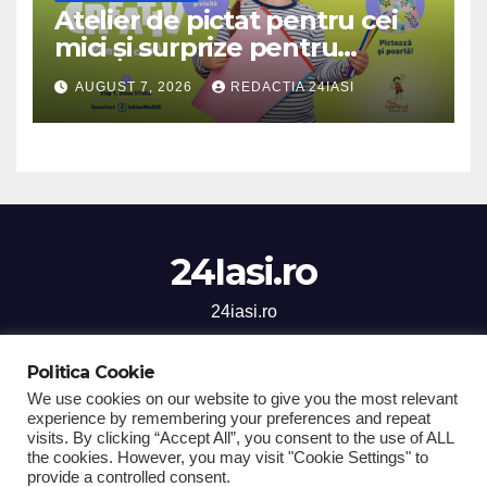
Atelier de pictat pentru cei
mici și surprize pentru
cinefili, în acest weekend, la
AUGUST 7, 2026
REDACTIA 24IASI
Iulius Mall Iași
24Iasi.ro
24iasi.ro
Politica Cookie
We use cookies on our website to give you the most relevant
experience by remembering your preferences and repeat
Proudly powered by WordPress
|
Theme: Newsup by
Themeansar
.
visits. By clicking “Accept All”, you consent to the use of ALL
the cookies. However, you may visit "Cookie Settings" to
Home
Stiri Iasi
National
Sanatate
Social
Sport
provide a controlled consent.