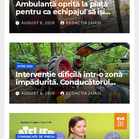
Ambulanță oprită la piață
pentru ca echipajul să iși
cumpere pepene și legume.
AUGUST 8, 2026
REDACTIA 24IASI
DSU a anuntat că va aplica
sancțiuni
STIRI IASI
Intervenție dificilă într-o zonă
împădurită. Conducătorul
unui tractor răsturnat, salvat
AUGUST 8, 2026
REDACTIA 24IASI
prin efortul comun al
echipajelor de intervenție
COMUNICATE DE PRESA