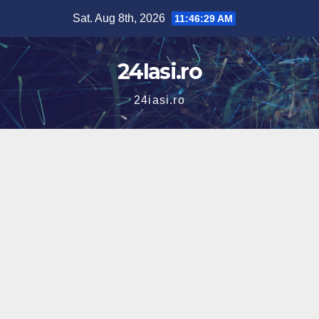
Skip
Sat. Aug 8th, 2026
11:46:30 AM
to
content
24Iasi.ro
24iasi.ro