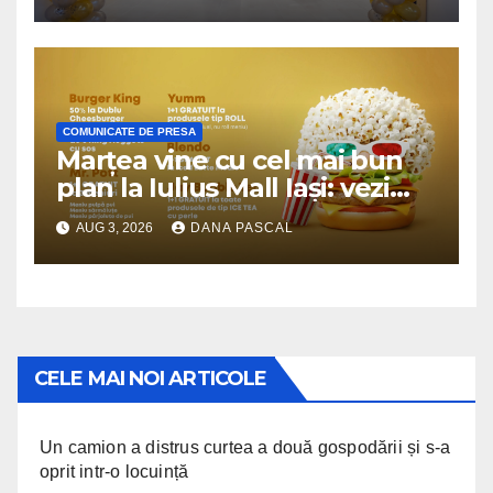
10.000 de produse, la prețuri
avantajoase
COMUNICATE DE PRESA
Marțea vine cu cel mai bun
plan la Iulius Mall Iași: vezi
„Odiseea” și „Omul-Păianjen:
AUG 3, 2026
DANA PASCAL
O nouă zi”, la preț special
CELE MAI NOI ARTICOLE
Un camion a distrus curtea a două gospodării și s-a
oprit intr-o locuință