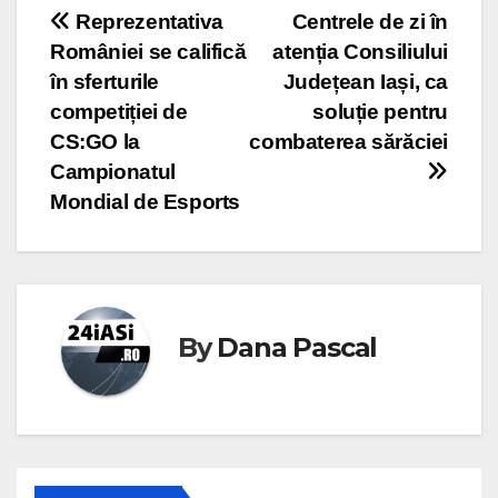
Post
Reprezentativa
Centrele de zi în
României se califică
atenția Consiliului
navigation
în sferturile
Județean Iași, ca
competiției de
soluție pentru
CS:GO la
combaterea sărăciei
Campionatul
Mondial de Esports
By
Dana Pascal