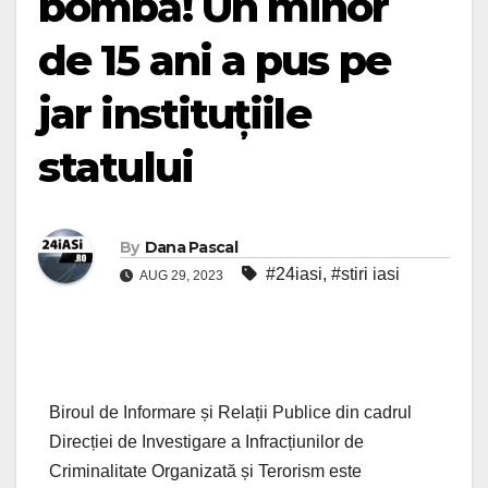
bombă! Un minor
de 15 ani a pus pe
jar instituțiile
statului
By
Dana Pascal
#24iasi
,
#stiri iasi
AUG 29, 2023
Biroul de Informare și Relații Publice din cadrul
Direcției de Investigare a Infracțiunilor de
Criminalitate Organizată și Terorism este