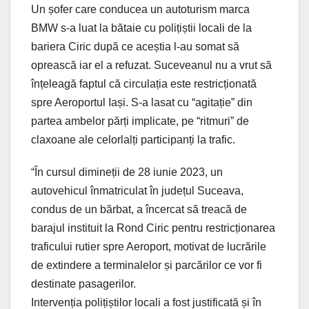
Un șofer care conducea un autoturism marca
BMW s-a luat la bătaie cu polițiștii locali de la
bariera Ciric după ce aceștia l-au somat să
oprească iar el a refuzat. Suceveanul nu a vrut să
înțeleagă faptul că circulația este restricționată
spre Aeroportul Iași. S-a lasat cu “agitație” din
partea ambelor părți implicate, pe “ritmuri” de
claxoane ale celorlalți participanți la trafic.
“În cursul dimineții de 28 iunie 2023, un
autovehicul înmatriculat în județul Suceava,
condus de un bărbat, a încercat să treacă de
barajul instituit la Rond Ciric pentru restricționarea
traficului rutier spre Aeroport, motivat de lucrările
de extindere a terminalelor și parcărilor ce vor fi
destinate pasagerilor.
Intervenția polițiștilor locali a fost justificată și în