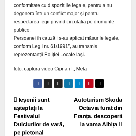
conformitate cu dispozițiile legale, pentru a nu
degenera într-un conflict major și pentru
respectarea legii privind circulația pe drumurile
publice.
Persoanei în cauză i s-au aplicat măsurile legale,
conform Legii nr. 61/1991″, au transmis
reprezentanții Poliției Locale Iași.
foto: captura video Ciprian I., Meta
Post
­­­­­Ieșenii sunt
Autoturism Skoda
așteptați la
Octavia furat din
navigation
Festivalul
Franța, descoperit
Dulciurilor de vară,
la vama Albița
pe pietonal