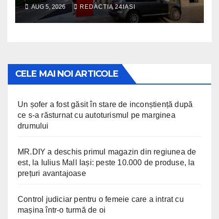
spaţiu din Palas, cu peste
AUG 5, 2026
REDACTIA 24IASI
400 mp la interior și servicii
disponibile non-stop
CELE MAI NOI ARTICOLE
Un șofer a fost găsit în stare de inconștiență după
ce s-a răsturnat cu autoturismul pe marginea
drumului
MR.DIY a deschis primul magazin din regiunea de
est, la Iulius Mall Iași: peste 10.000 de produse, la
prețuri avantajoase
Control judiciar pentru o femeie care a intrat cu
mașina într-o turmă de oi