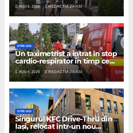
mașina într-o turmă de oi
AUG 6, 2026
REDACTIA 24IASI
STIRI IASI
Un taximetrist a intrat în stop
cardio-respirator in timp ce
se afla la volan
AUG 6, 2026
REDACTIA 24IASI
STIRI IASI
Singurul KFC Drive-Thru din
Iași, relocat într-un nou