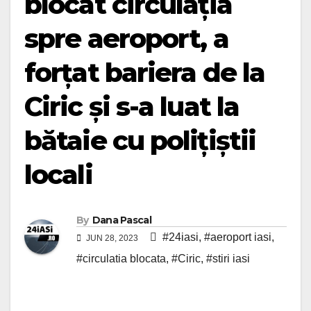
blocat circulația
spre aeroport, a
forțat bariera de la
Ciric și s-a luat la
bătaie cu polițiștii
locali
By
Dana Pascal
#24iasi
,
#aeroport iasi
,
JUN 28, 2023
#circulatia blocata
,
#Ciric
,
#stiri iasi