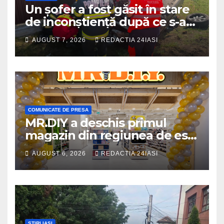
Un șofer a fost găsit în stare
de inconștiență după ce s-a
răsturnat cu autoturismul pe
AUGUST 7, 2026
REDACTIA 24IASI
marginea drumului
COMUNICATE DE PRESA
MR.DIY a deschis primul
magazin din regiunea de est,
la Iulius Mall Iași: peste 10.000
AUGUST 6, 2026
REDACTIA 24IASI
de produse, la prețuri
avantajoase
STIRI IASI