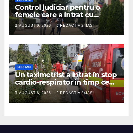
Control judiciar pentru o
femeie care a intrat cu
mașina într-o turmă de oi
AUGUST 6, 2026
REDACTIA 24IASI
STIRI IASI
Un taximetrist a intrat în stop
cardio-respirator in timp ce
se afla la volan
AUGUST 6, 2026
REDACTIA 24IASI