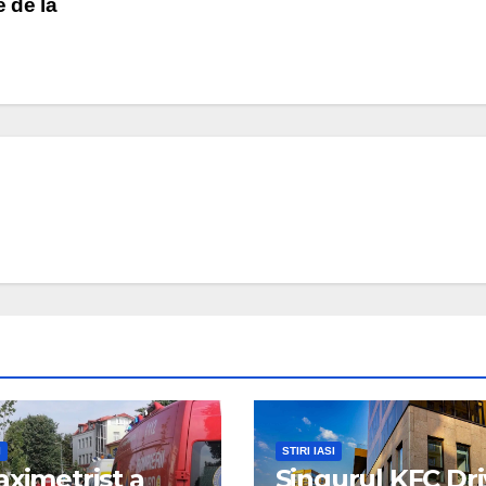
 de la
I
STIRI IASI
aximetrist a
Singurul KFC Dri