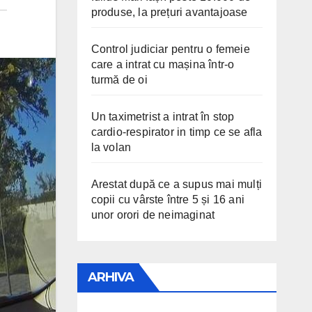
produse, la prețuri avantajoase
Control judiciar pentru o femeie
care a intrat cu mașina într-o
turmă de oi
Un taximetrist a intrat în stop
cardio-respirator in timp ce se afla
la volan
Arestat după ce a supus mai mulți
copii cu vârste între 5 și 16 ani
unor orori de neimaginat
ARHIVA