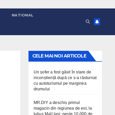
T
NATIONAL
CELE MAI NOI ARTICOLE
Un șofer a fost găsit în stare de
inconștiență după ce s-a răsturnat
cu autoturismul pe marginea
drumului
MR.DIY a deschis primul
magazin din regiunea de est, la
Iulius Mall Iași: peste 10.000 de