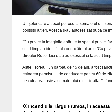
Un șofer care a trecut pe roșu la semaforul din zon
polițiștii rutieri. Aceștia s-au autosesizat după ce i
“Cu privire la imaginile apărute în spațiul public, fa
scurt timp au identificat conducătorul auto.”Cu privi
Biroului Rutier Iași s-au autosesizat și la scurt tim
Astfel, șoferul, un bărbat, de 45 de ani, a fost sa
reținerea permisului de conducere pentru 60 de zil
pe culoarea roșie a semaforului electric aflat în fun
Post
Incendiu la Târgu Frumos, în această