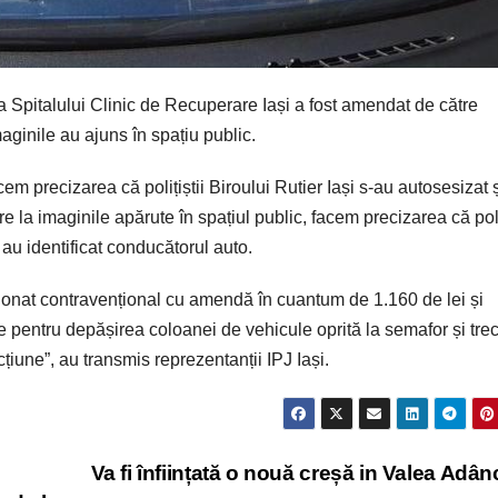
a Spitalului Clinic de Recuperare Iași a fost amendat de către
maginile au ajuns în spațiu public.
cem precizarea că polițiștii Biroului Rutier Iași s-au autosesizat ș
re la imaginile apărute în spațiul public, facem precizarea că poliț
p au identificat conducătorul auto.
ncționat contravențional cu amendă în cuantum de 1.160 de lei și
e pentru depășirea coloanei de vehicule oprită la semafor și tre
cțiune”, au transmis reprezentanții IPJ Iași.
Va fi înființată o nouă creșă in Valea Adâ