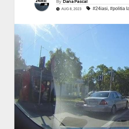
By
Dana Pascal
#24iasi
,
#politia I
AUG 8, 2023