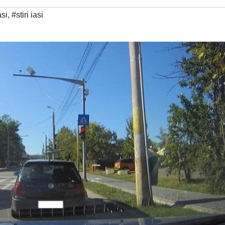
asi
,
#stiri iasi