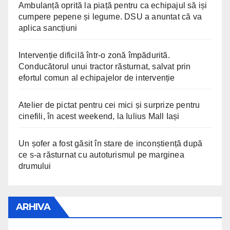
Ambulanță oprită la piață pentru ca echipajul să iși
cumpere pepene și legume. DSU a anuntat că va
aplica sancțiuni
Intervenție dificilă într-o zonă împădurită.
Conducătorul unui tractor răsturnat, salvat prin
efortul comun al echipajelor de intervenție
Atelier de pictat pentru cei mici și surprize pentru
cinefili, în acest weekend, la Iulius Mall Iași
Un șofer a fost găsit în stare de inconștiență după
ce s-a răsturnat cu autoturismul pe marginea
drumului
ARHIVA