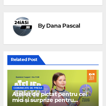
By
Dana Pascal
Related Post
COMUNICATE DE PRESA
Atelier de pictat pentru cei
mici și surprize pentru
cinefili, în acest weekend, la