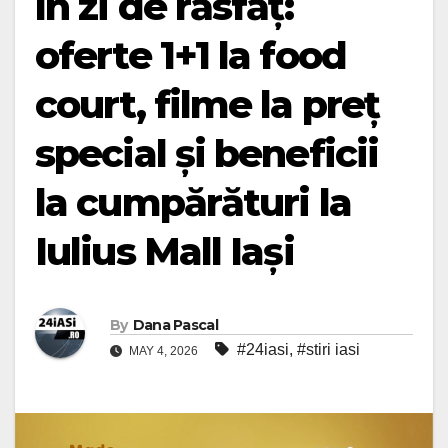
în zi de răsfăț:
oferte 1+1 la food
court, filme la preț
special și beneficii
la cumpărături la
Iulius Mall Iași
By
Dana Pascal
#24iasi
,
#stiri iasi
MAY 4, 2026