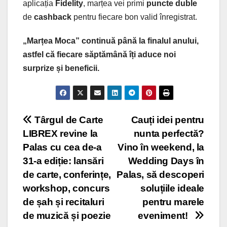
aplicația
Fidelity
, marțea vei primi
puncte duble
de
cashback
pentru fiecare bon valid înregistrat.
„Marțea Moca” continuă până la finalul anului,
astfel că fiecare săptămână îți aduce noi
surprize și beneficii.
Post
Târgul de Carte
Cauți idei pentru
LIBREX revine la
nunta perfectă?
navigation
Palas cu cea de-a
Vino în weekend, la
31-a ediție: lansări
Wedding Days în
de carte, conferințe,
Palas, să descoperi
workshop, concurs
soluțiile ideale
de șah și recitaluri
pentru marele
de muzică și poezie
eveniment!