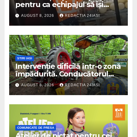
pentru ca echipajul să iși
cumpere pepene și legume.
AUGUST 8, 2026
REDACTIA 24IASI
DSU a anuntat că va aplica
sancțiuni
STIRI IASI
Intervenție dificilă într-o zonă
împădurită. Conducătorul
unui tractor răsturnat, salvat
AUGUST 8, 2026
REDACTIA 24IASI
prin efortul comun al
echipajelor de intervenție
COMUNICATE DE PRESA
Atelier de pictat pentru cei