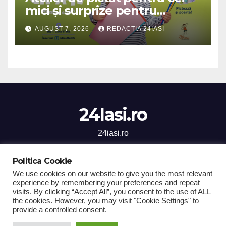
mici și surprize pentru
cinefili, în acest weekend, la
AUGUST 7, 2026
REDACTIA 24IASI
Iulius Mall Iași
24Iasi.ro
24iasi.ro
Politica Cookie
We use cookies on our website to give you the most relevant
experience by remembering your preferences and repeat
Proudly powered by WordPress
|
Theme: Newsup by
Themeansar
.
visits. By clicking “Accept All”, you consent to the use of ALL
the cookies. However, you may visit "Cookie Settings" to
Home
Stiri Iasi
National
Sanatate
Social
Sport
provide a controlled consent.