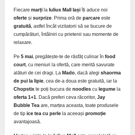
Fiecare
marți
la
Iulius Mall Iași
îți aduce noi
oferte
și
surprize
. Prima oră de
parcare
este
gratuită
, astfel încât vizitatorii să se bucure de
cumpărături, întâlniri cu prietenii sau momente de
relaxare.
Pe
5 mai
, pregătește-te de răsfăț culinar în
food
court
, cu meniuri la ofertă, care merită savurate
alături de cei dragi. La
Mado
, dacă alegi
shaorma
de pui la lipie
, cea de-a doua este gratuită, iar la
Chopstix
te poți bucura de
noodles
cu
legume
la
oferta 1+1
. Dacă preferi ceva răcoritor,
Jay
Bubble Tea
are, marțea aceasta, toate produsele
de tip
ice tea cu perle
la aceeași
promoție
avantajoasă.