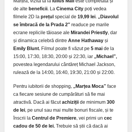
Marțea, vizita ta la
Iulius Mall
este completată și
de alte
beneficii
. La
Cinema City
poți vedea
filmele 2D la
prețul
special de
19,99 lei
.
„Diavolul
se îmbracă de la Prada 2″
readuce pe marile
ecrane replicile tăioase ale
Mirandei Priestly
, dar
și dinamica celebră dintre
Anne Hathaway
și
Emily Blunt.
Filmul poate fi văzut pe
5 mai
de la
15:00, 17:30, 18:30, 20:00 și 22:30, iar
„Michael”,
povestea legendarului cântăreț Michael Jackson,
rulează de la 14:00, 16:40, 19:30, 21:00 și 22:00.
Pentru iubitorii de shopping,
„Marțea Moca”
face
ca fiecare sesiune de cumpărături să fie mai
atractivă. Dacă ai făcut
achiziții
de minimum
300
de lei
, pe unul sau mai multe bonuri fiscale, și te
înscrii la
Centrul de Premiere
, vei primi un
cec
cadou de 50 de lei.
Trebuie să știi că dacă ai