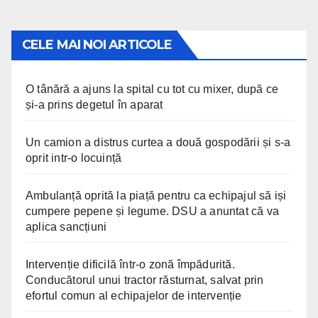
CELE MAI NOI ARTICOLE
O tânără a ajuns la spital cu tot cu mixer, după ce
și-a prins degetul în aparat
Un camion a distrus curtea a două gospodării și s-a
oprit intr-o locuință
Ambulanță oprită la piață pentru ca echipajul să iși
cumpere pepene și legume. DSU a anuntat că va
aplica sancțiuni
Intervenție dificilă într-o zonă împădurită.
Conducătorul unui tractor răsturnat, salvat prin
efortul comun al echipajelor de intervenție