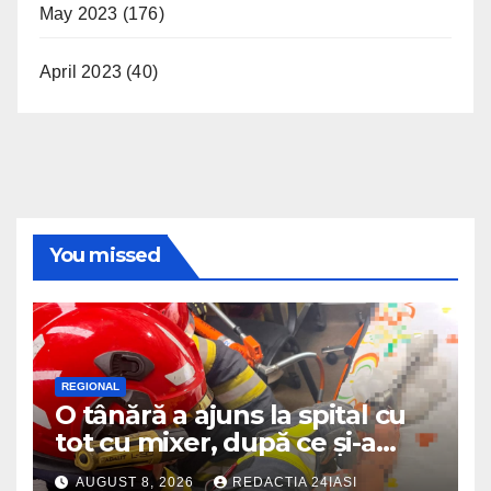
May 2023
(176)
April 2023
(40)
You missed
REGIONAL
O tânără a ajuns la spital cu
tot cu mixer, după ce și-a
prins degetul în aparat
AUGUST 8, 2026
REDACTIA 24IASI