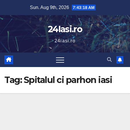
Skip
Sun. Aug 9th, 2026
7:43:19 AM
to
content
24Iasi.ro
24iasi.ro
Tag:
Spitalul ci parhon iasi