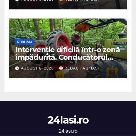
DSU a anuntat că va aplica
sancțiuni
STIRI IASI
Intervenție dificilă într-o zonă
împădurită. Conducătorul
unui tractor răsturnat, salvat
AUGUST 8, 2026
REDACTIA 24IASI
prin efortul comun al
echipajelor de intervenție
24Iasi.ro
24iasi.ro