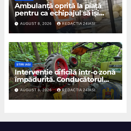
Ambulanță oprită la piață
pentru ca echipajul să iși
cumpere pepene și legume.
AUGUST 8, 2026
REDACTIA 24IASI
DSU a anuntat că va aplica
sancțiuni
STIRI IASI
Intervenție dificilă într-o zonă
împădurită. Conducătorul
unui tractor răsturnat, salvat
AUGUST 8, 2026
REDACTIA 24IASI
prin efortul comun al
echipajelor de intervenție