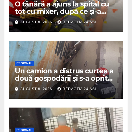
O tânără a ajuns la spital cu
tot cu mixer, după ce și-a
prins degetul în aparat
AUGUST 8, 2026
REDACTIA 24IASI
REGIONAL
Un camion a distrus curtea a
două gospodării și s-a oprit
intr-o locuință
AUGUST 8, 2026
REDACTIA 24IASI
REGIONAL