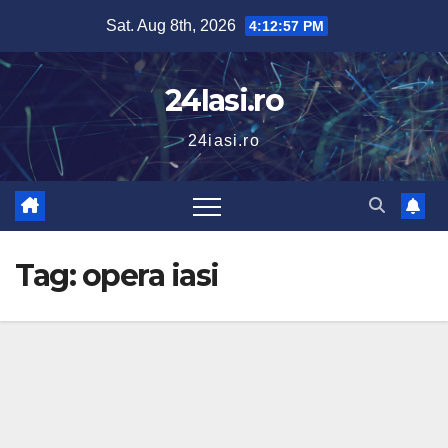
Skip
Sat. Aug 8th, 2026
4:12:58 PM
to
content
24Iasi.ro
24iasi.ro
Tag:
opera iasi