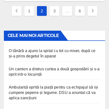
Posts
1
2
3
…
6
pagination
CELE MAI NOI ARTICOLE
O tânără a ajuns la spital cu tot cu mixer, după ce
și-a prins degetul în aparat
Un camion a distrus curtea a două gospodării și s-a
oprit intr-o locuință
Ambulanță oprită la piață pentru ca echipajul să iși
cumpere pepene și legume. DSU a anuntat că va
aplica sancțiuni