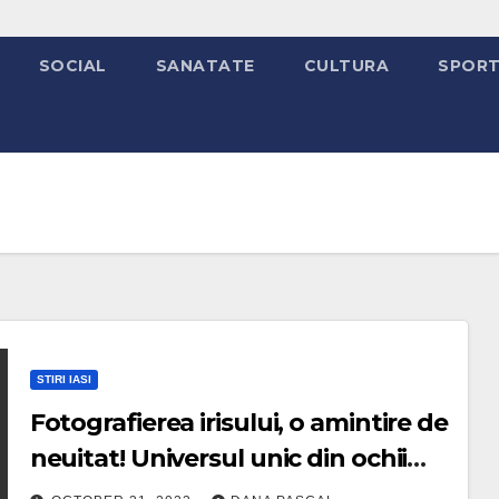
SOCIAL
SANATATE
CULTURA
SPOR
STIRI IASI
Fotografierea irisului, o amintire de
neuitat! Universul unic din ochii
noștri, transpus în imagini, la