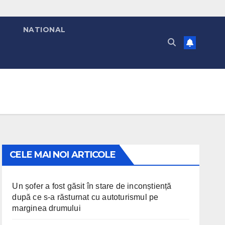
T
NATIONAL
CELE MAI NOI ARTICOLE
Un șofer a fost găsit în stare de inconștiență
după ce s-a răsturnat cu autoturismul pe
marginea drumului