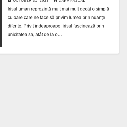
OCTOBER 31, 2023
DANA PASCAL
Eyessence Iași
Irisul uman reprezintă mult mai mult decât o simplă
culoare care ne face să privim lumea prin nuanțe
diferite. Privit îndeaproape, irisul fascinează prin
unicitatea sa, atât de la o…