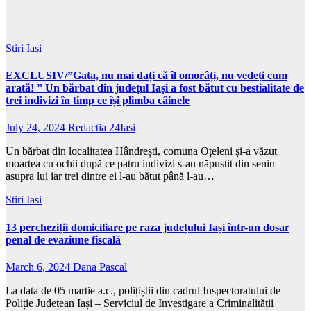
Stiri Iasi
EXCLUSIV/”Gata, nu mai dați că îl omorâți, nu vedeți cum
arată! ” Un bărbat din județul Iași a fost bătut cu bestialitate de
trei indivizi în timp ce își plimba câinele
July 24, 2024
Redactia 24Iasi
Un bărbat din localitatea Hândrești, comuna Oțeleni și-a văzut
moartea cu ochii după ce patru indivizi s-au năpustit din senin
asupra lui iar trei dintre ei l-au bătut până l-au…
Stiri Iasi
13 percheziții domiciliare pe raza județului Iași într-un dosar
penal de evaziune fiscală
March 6, 2024
Dana Pascal
La data de 05 martie a.c., polițiștii din cadrul Inspectoratului de
Poliție Județean Iași – Serviciul de Investigare a Criminalității