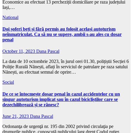
Economice au efectuat 13 percheziții domiciliare pe raza județului
Iași,…
National
Doi șoferi beți și fără permis au folosit același autoturism
neînmatriculat. Ca să nu se supere, ambii s-au ales cu dosar
penal
October 11, 2023
Dana Pascal
La data de 10 octombrie 2023, în jurul orei 01.30, polițiștii Secției 6
Poliție Rurală Nănești, aflați în serviciul de patrulare pe raza satului
Nănești, au efectuat semnal de oprire…
Social
De ce se întocmește dosar penal în cazul accidentelor cu un
singur autoturism implicat sau în cazul bicicliștilor care se
dezechilibrează și se rănesc?
June 21, 2023
Dana Pascal
Ordonanţa de urgenţă nr. 195 din 2002 privind circulaţia pe
drumurile publice, cunoscută publicului larg drept Codul rutier,