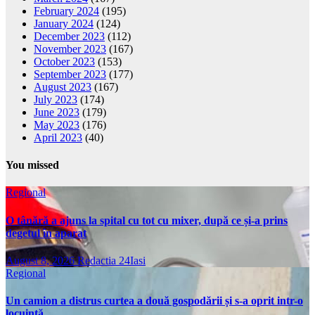
February 2024
(195)
January 2024
(124)
December 2023
(112)
November 2023
(167)
October 2023
(153)
September 2023
(177)
August 2023
(167)
July 2023
(174)
June 2023
(179)
May 2023
(176)
April 2023
(40)
You missed
Regional
O tânără a ajuns la spital cu tot cu mixer, după ce și-a prins
degetul în aparat
August 8, 2026
Redactia 24Iasi
Regional
Un camion a distrus curtea a două gospodării și s-a oprit intr-o
locuință