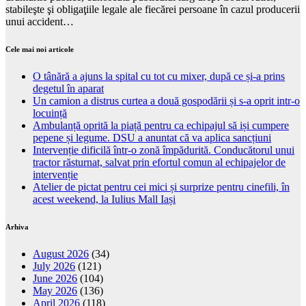
stabileşte şi obligaţiile legale ale fiecărei persoane în cazul producerii
unui accident…
Cele mai noi articole
O tânără a ajuns la spital cu tot cu mixer, după ce și-a prins
degetul în aparat
Un camion a distrus curtea a două gospodării și s-a oprit intr-o
locuință
Ambulanță oprită la piață pentru ca echipajul să iși cumpere
pepene și legume. DSU a anuntat că va aplica sancțiuni
Intervenție dificilă într-o zonă împădurită. Conducătorul unui
tractor răsturnat, salvat prin efortul comun al echipajelor de
intervenție
Atelier de pictat pentru cei mici și surprize pentru cinefili, în
acest weekend, la Iulius Mall Iași
Arhiva
August 2026
(34)
July 2026
(121)
June 2026
(104)
May 2026
(136)
April 2026
(118)