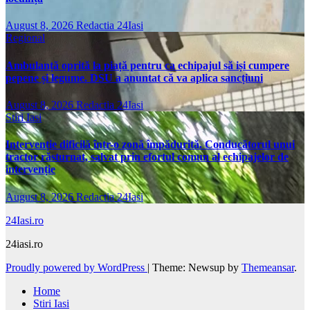
August 8, 2026
Redactia 24Iasi
Regional
Ambulanță oprită la piață pentru ca echipajul să iși cumpere
pepene și legume. DSU a anuntat că va aplica sancțiuni
August 8, 2026
Redactia 24Iasi
Stiri Iasi
Intervenție dificilă într-o zonă împădurită. Conducătorul unui
tractor răsturnat, salvat prin efortul comun al echipajelor de
intervenție
August 8, 2026
Redactia 24Iasi
24Iasi.ro
24iasi.ro
Proudly powered by WordPress
|
Theme: Newsup by
Themeansar
.
Home
Stiri Iasi