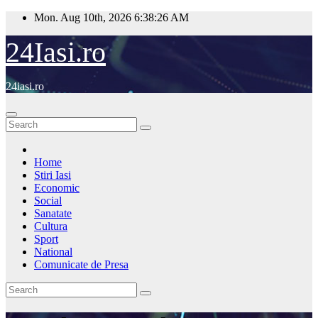
Skip
Mon. Aug 10th, 2026
6:38:26 AM
to
content
24Iasi.ro
24iasi.ro
Home
Stiri Iasi
Economic
Social
Sanatate
Cultura
Sport
National
Comunicate de Presa