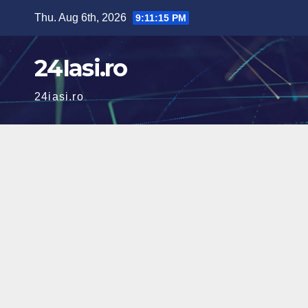
Skip
Thu. Aug 6th, 2026
9:11:16 PM
to
content
24Iasi.ro
24iasi.ro