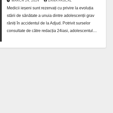
MARCH 24, 2024
DANA PASCAL
stă în putință pentru a-l salva
Medicii ieșeni sunt rezervați cu privire la evoluția
stării de sănătate a unuia dintre adolescenții grav
răniți în accidentul de la Adjud. Potrivit surselor
consultate de către redacția 24iasi, adolescentul…