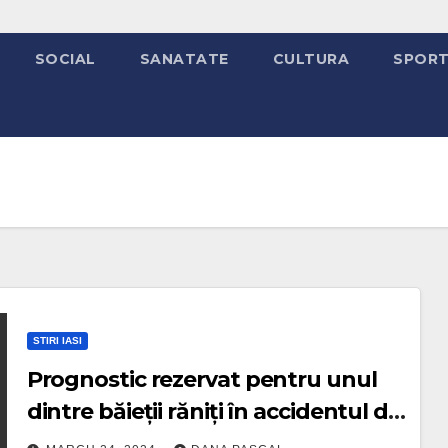
SOCIAL
SANATATE
CULTURA
SPOR
STIRI IASI
Prognostic rezervat pentru unul
dintre băieții răniți în accidentul de
la Adjud. Medicii ieșeni fac tot ce le