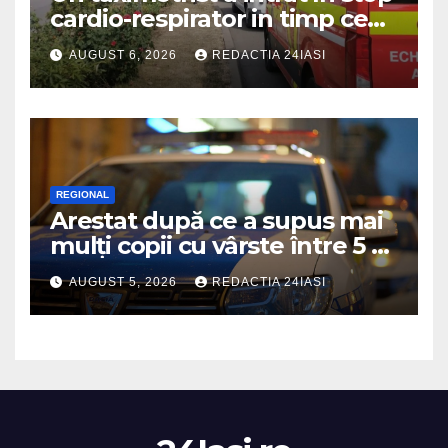
cardio-respirator in timp ce
se afla la volan
AUGUST 6, 2026
REDACTIA 24IASI
REGIONAL
Arestat după ce a supus mai
mulți copii cu vârste între 5 și
16 ani unor orori de
AUGUST 5, 2026
REDACTIA 24IASI
neimaginat