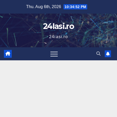
Skip
Thu. Aug 6th, 2026
10:34:53 PM
to
content
24Iasi.ro
24iasi.ro