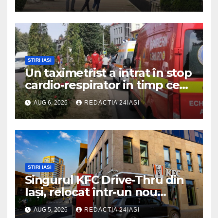
STIRI IASI
Un taximetrist a intrat în stop
cardio-respirator in timp ce
se afla la volan
AUG 6, 2026
REDACTIA 24IASI
STIRI IASI
Singurul KFC Drive-Thru din
Iași, relocat într-un nou
spaţiu din Palas, cu peste
AUG 5, 2026
REDACTIA 24IASI
400 mp la interior și servicii