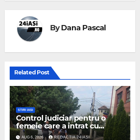
By
Dana Pascal
Related Post
STIRI IASI
Control judiciar pentru o
femeie care a intrat cu
mașina într-o turmă de oi
AUG 6, 2026
REDACTIA 24IASI