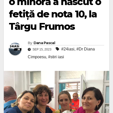
o minoră a născut o
fetiță de nota 10, la
Târgu Frumos
By
Dana Pascal
#24iasi
,
#Dr Diana
SEP 15, 2023
Cimpoesu
,
#stiri iasi