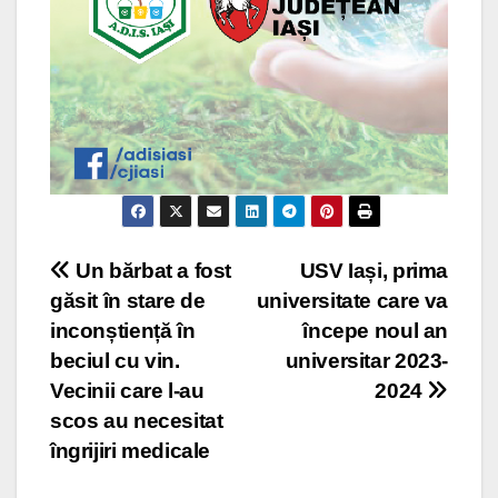
Post
Un bărbat a fost
USV Iași, prima
găsit în stare de
universitate care va
navigation
inconștiență în
începe noul an
beciul cu vin.
universitar 2023-
Vecinii care l-au
2024
scos au necesitat
îngrijiri medicale