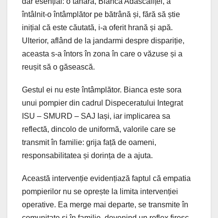
dar esențial: o tânără, Bianca Adăscăliței, a
întâlnit-o întâmplător pe bătrână și, fără să știe
inițial că este căutată, i-a oferit hrană și apă.
Ulterior, aflând de la jandarmi despre dispariție,
aceasta s-a întors în zona în care o văzuse și a
reușit să o găsească.
Gestul ei nu este întâmplător. Bianca este sora
unui pompier din cadrul Dispeceratului Integrat
ISU – SMURD – SAJ Iași, iar implicarea sa
reflectă, dincolo de uniformă, valorile care se
transmit în familie: grija față de oameni,
responsabilitatea și dorința de a ajuta.
Această intervenție evidențiază faptul că empatia
pompierilor nu se oprește la limita intervenției
operative. Ea merge mai departe, se transmite în
comunitate și în familie, devenind un reflex firesc