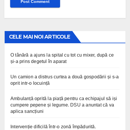
CELE MAI NOI ARTICOLE
O tânără a ajuns la spital cu tot cu mixer, după ce
și-a prins degetul în aparat
Un camion a distrus curtea a două gospodării și s-a
oprit intr-o locuință
Ambulanță oprită la piață pentru ca echipajul să iși
cumpere pepene și legume. DSU a anuntat că va
aplica sancțiuni
Intervenție dificilă într-o zonă împădurită.