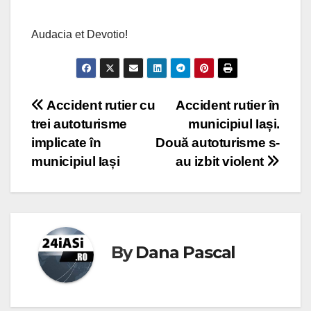
Audacia et Devotio!
Post
Accident rutier cu
Accident rutier în
trei autoturisme
municipiul Iași.
navigation
implicate în
Două autoturisme s-
municipiul Iași
au izbit violent
By
Dana Pascal