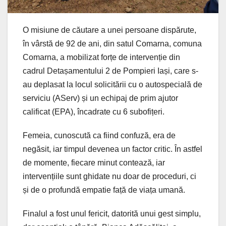
O misiune de căutare a unei persoane dispărute,
în vârstă de 92 de ani, din satul Comarna, comuna
Comarna, a mobilizat forțe de intervenție din
cadrul Detașamentului 2 de Pompieri Iași, care s-
au deplasat la locul solicitării cu o autospecială de
serviciu (AServ) și un echipaj de prim ajutor
calificat (EPA), încadrate cu 6 subofițeri.
Femeia, cunoscută ca fiind confuză, era de
negăsit, iar timpul devenea un factor critic. În astfel
de momente, fiecare minut contează, iar
intervențiile sunt ghidate nu doar de proceduri, ci
și de o profundă empatie față de viața umană.
Finalul a fost unul fericit, datorită unui gest simplu,