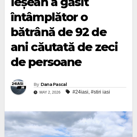
ieșean a găsit
întâmplător o
bătrână de 92 de
ani căutată de zeci
de persoane
By
Dana Pascal
#24iasi
,
#stiri iasi
MAY 2, 2026