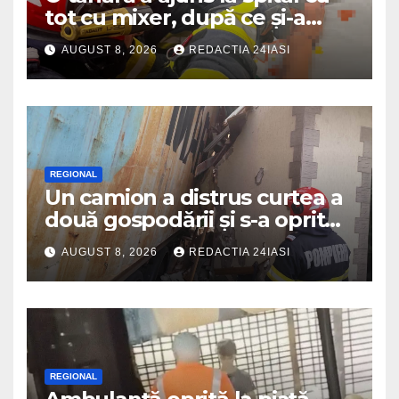
tot cu mixer, după ce și-a
prins degetul în aparat
AUGUST 8, 2026
REDACTIA 24IASI
REGIONAL
Un camion a distrus curtea a
două gospodării și s-a oprit
intr-o locuință
AUGUST 8, 2026
REDACTIA 24IASI
REGIONAL