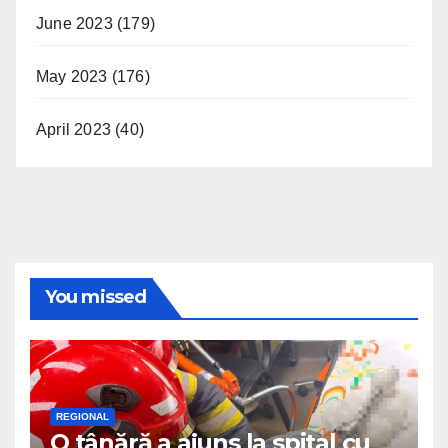
June 2023
(179)
May 2023
(176)
April 2023
(40)
You missed
REGIONAL
O tânără a ajuns la spital cu