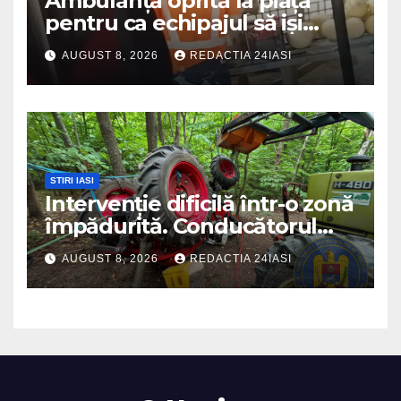
Ambulanță oprită la piață
pentru ca echipajul să iși
cumpere pepene și legume.
AUGUST 8, 2026
REDACTIA 24IASI
DSU a anuntat că va aplica
sancțiuni
STIRI IASI
Intervenție dificilă într-o zonă
împădurită. Conducătorul
unui tractor răsturnat, salvat
AUGUST 8, 2026
REDACTIA 24IASI
prin efortul comun al
echipajelor de intervenție