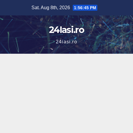
Skip
Sat. Aug 8th, 2026
1:56:46 PM
to
content
24Iasi.ro
24iasi.ro