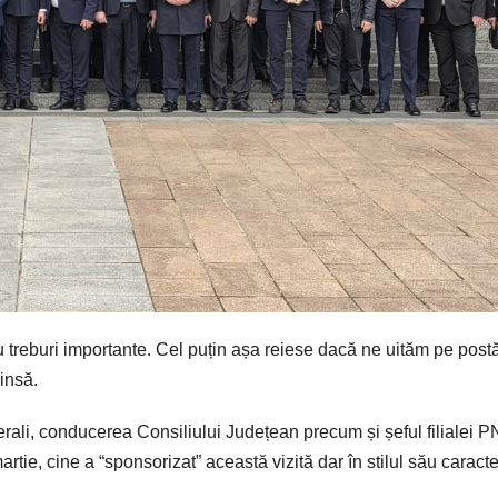
u treburi importante. Cel puțin așa reiese dacă ne uităm pe postă
insă.
iberali, conducerea Consiliului Județean precum și șeful filialei P
artie, cine a “sponsorizat” această vizită dar în stilul său caracter