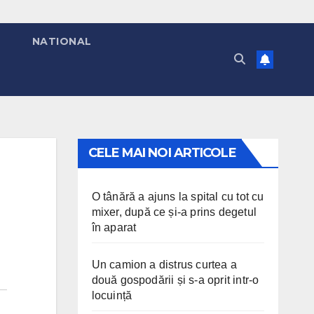
T
NATIONAL
CELE MAI NOI ARTICOLE
O tânără a ajuns la spital cu tot cu
mixer, după ce și-a prins degetul
în aparat
Un camion a distrus curtea a
două gospodării și s-a oprit intr-o
locuință