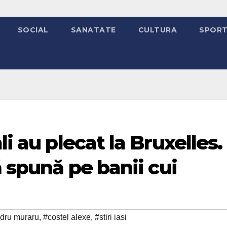
SOCIAL
SANATATE
CULTURA
SPOR
li au plecat la Bruxelles.
ă spună pe banii cui
dru muraru
,
#costel alexe
,
#stiri iasi