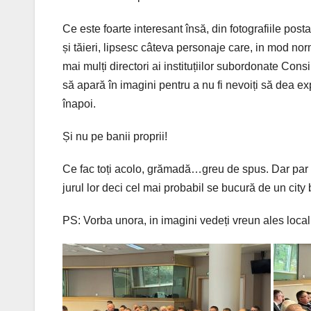
Ce este foarte interesant însă, din fotografiile pos
și tăieri, lipsesc câteva personaje care, in mod nor
mai mulți directori ai instituțiilor subordonate Consi
să apară în imagini pentru a nu fi nevoiți să dea ex
înapoi.
Și nu pe banii proprii!
Ce fac toți acolo, grămadă…greu de spus. Dar par 
jurul lor deci cel mai probabil se bucură de un city 
PS: Vorba unora, in imagini vedeți vreun ales loca