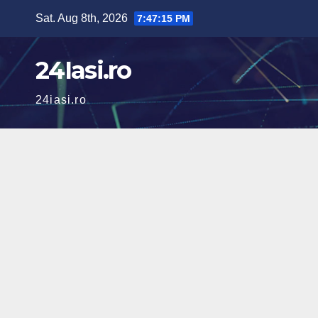
Skip
Sat. Aug 8th, 2026
7:47:17 PM
to
content
24Iasi.ro
24iasi.ro