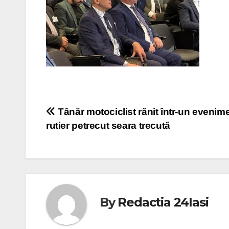
Post
Tânăr motociclist rănit într-un evenim
rutier petrecut seara trecută
navigation
By
Redactia 24Iasi