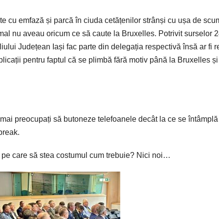
tate cu emfază și parcă în ciuda cetățenilor strânși cu ușa de scu
mal nu aveau oricum ce să caute la Bruxelles. Potrivit surselor 2
liului Județean Iași fac parte din delegația respectivă însă ar fi r
plicații pentru faptul că se plimbă fără motiv până la Bruxelles și
mai preocupați să butoneze telefoanele decât la ce se întâmplă
break.
l pe care să stea costumul cum trebuie? Nici noi…