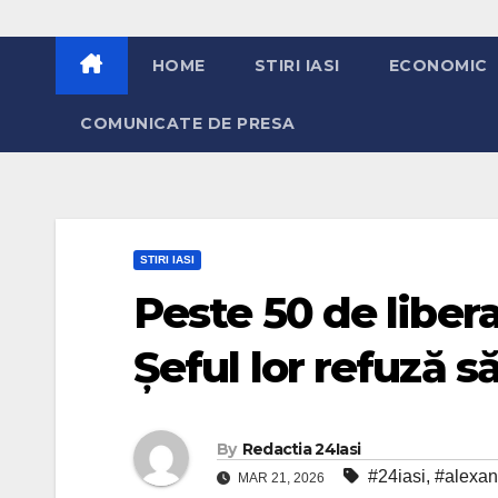
HOME
STIRI IASI
ECONOMIC
COMUNICATE DE PRESA
STIRI IASI
Peste 50 de libera
Șeful lor refuză s
By
Redactia 24Iasi
#24iasi
,
#alexan
MAR 21, 2026