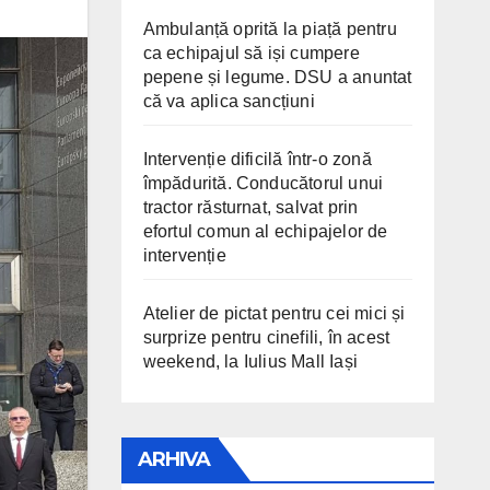
Ambulanță oprită la piață pentru
ca echipajul să iși cumpere
pepene și legume. DSU a anuntat
că va aplica sancțiuni
Intervenție dificilă într-o zonă
împădurită. Conducătorul unui
tractor răsturnat, salvat prin
efortul comun al echipajelor de
intervenție
Atelier de pictat pentru cei mici și
surprize pentru cinefili, în acest
weekend, la Iulius Mall Iași
ARHIVA