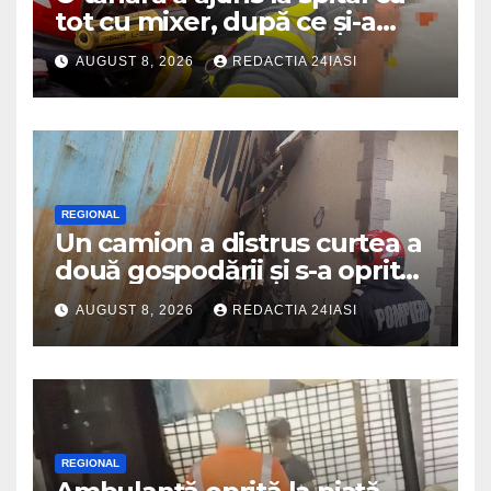
tot cu mixer, după ce și-a
prins degetul în aparat
AUGUST 8, 2026
REDACTIA 24IASI
REGIONAL
Un camion a distrus curtea a
două gospodării și s-a oprit
intr-o locuință
AUGUST 8, 2026
REDACTIA 24IASI
REGIONAL