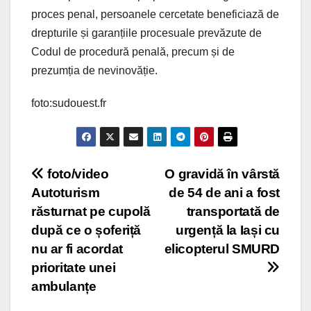
proces penal, persoanele cercetate beneficiază de
drepturile și garanțiile procesuale prevăzute de
Codul de procedură penală, precum și de
prezumția de nevinovăție.
foto:sudouest.fr
Post
foto/video
O gravidă în vârstă
Autoturism
de 54 de ani a fost
navigation
răsturnat pe cupolă
transportată de
după ce o șoferiță
urgență la Iași cu
nu ar fi acordat
elicopterul SMURD
prioritate unei
ambulanțe