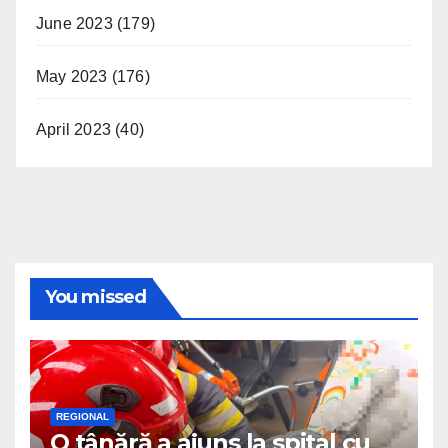
June 2023
(179)
May 2023
(176)
April 2023
(40)
You missed
REGIONAL
O tânără a ajuns la spital cu