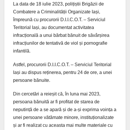
La data de 18 iulie 2023, polițiștii Brigăzii de
Combatere a Criminalității Organizate Iași,
împreună cu procurorii D.I.I.C.O.T. – Serviciul
Teritorial Iași, au documentat activitatea
infracțională a unui bărbat bănuit de săvârșirea
infracțiunilor de tentativă de viol și pornografie
infantilă.
Astfel, procurorii D.I.I.C.O.T. – Serviciul Teritorial
Iași au dispus reținerea, pentru 24 de ore, a unei
persoane bănuite.
Din cercetări a reieșit că, în luna mai 2023,
persoana bănuită ar fi profitat de starea de
neputință de a se apară și de a-și exprima voința a
unei persoane vătămate minore, instituționalizate
și ar fi realizat cu aceasta mai multe materiale cu