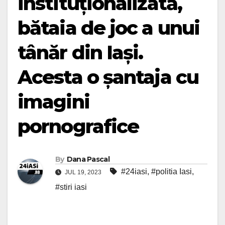
instituționalizată,
bătaia de joc a unui
tânăr din Iași.
Acesta o șantaja cu
imagini
pornografice
By
Dana Pascal
#24iasi
,
#politia Iasi
,
JUL 19, 2023
#stiri iasi