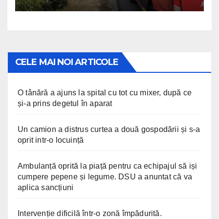
CELE MAI NOI ARTICOLE
O tânără a ajuns la spital cu tot cu mixer, după ce
și-a prins degetul în aparat
Un camion a distrus curtea a două gospodării și s-a
oprit intr-o locuință
Ambulanță oprită la piață pentru ca echipajul să iși
cumpere pepene și legume. DSU a anuntat că va
aplica sancțiuni
Intervenție dificilă într-o zonă împădurită.