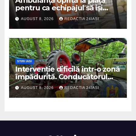
Ambulanță oprită la piață
pentru ca echipajul să iși
cumpere pepene și legume.
AUGUST 8, 2026
REDACTIA 24IASI
DSU a anuntat că va aplica
sancțiuni
STIRI IASI
Intervenție dificilă într-o zonă
împădurită. Conducătorul
unui tractor răsturnat, salvat
AUGUST 8, 2026
REDACTIA 24IASI
prin efortul comun al
echipajelor de intervenție