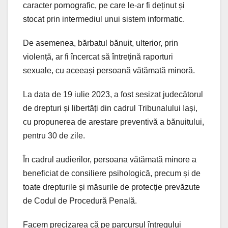
caracter pornografic, pe care le-ar fi deținut și
stocat prin intermediul unui sistem informatic.
De asemenea, bărbatul bănuit, ulterior, prin
violență, ar fi încercat să întrețină raporturi
sexuale, cu aceeași persoană vătămată minoră.
La data de 19 iulie 2023, a fost sesizat judecătorul
de drepturi și libertăți din cadrul Tribunalului Iași,
cu propunerea de arestare preventivă a bănuitului,
pentru 30 de zile.
În cadrul audierilor, persoana vătămată minore a
beneficiat de consiliere psihologică, precum și de
toate drepturile și măsurile de protecție prevăzute
de Codul de Procedură Penală.
Facem precizarea că pe parcursul întregului