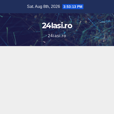
Skip
Sat. Aug 8th, 2026
3:53:14 PM
to
content
24Iasi.ro
24iasi.ro