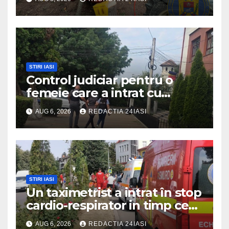
prin efortul comun al
echipajelor de intervenție
STIRI IASI
Control judiciar pentru o
femeie care a intrat cu
mașina într-o turmă de oi
AUG 6, 2026
REDACTIA 24IASI
STIRI IASI
Un taximetrist a intrat în stop
cardio-respirator in timp ce
se afla la volan
AUG 6, 2026
REDACTIA 24IASI