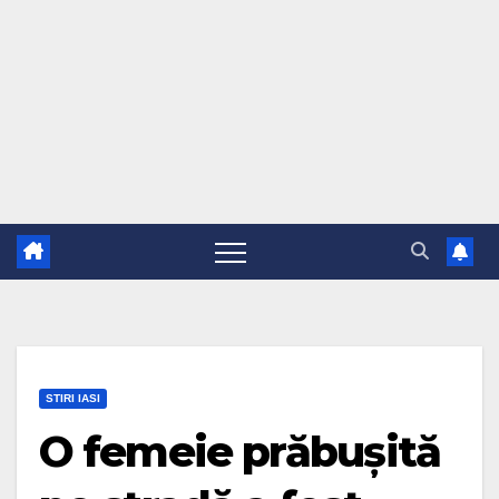
STIRI IASI
O femeie prăbușită