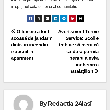
în sprijinul cetățenilor și al comunității.
Post
O femeie a fost
Avertisment Termo
scoasă de jandarmi
Service: Școlile
navigation
dintr-un incendiu
trebuie să mențină
izbucnit în
căldura pornită
apartment
pentru a evita
înghețarea
instalațiilor!
By
Redactia 24Iasi