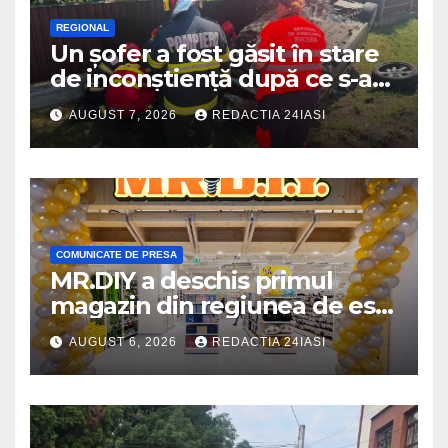
REGIONAL
Un șofer a fost găsit în stare
de inconștiență după ce s-a
răsturnat cu autoturismul pe
AUGUST 7, 2026
REDACTIA 24IASI
marginea drumului
COMUNICATE DE PRESA
MR.DIY a deschis primul
magazin din regiunea de est,
la Iulius Mall Iași: peste 10.000
AUGUST 6, 2026
REDACTIA 24IASI
de produse, la prețuri
avantajoase