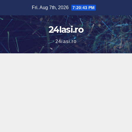
Skip
Fri. Aug 7th, 2026
7:20:44 PM
to
content
24Iasi.ro
24iasi.ro