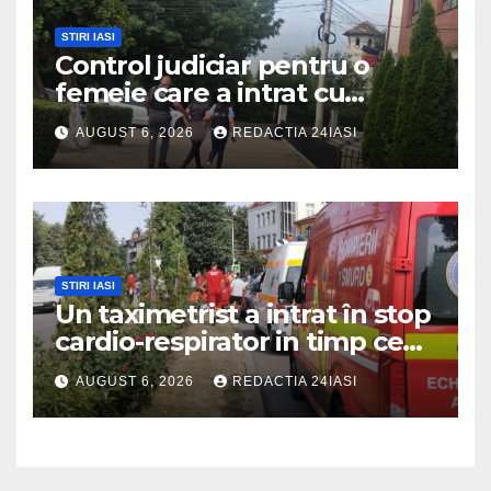
STIRI IASI
Control judiciar pentru o
femeie care a intrat cu
mașina într-o turmă de oi
AUGUST 6, 2026
REDACTIA 24IASI
STIRI IASI
Un taximetrist a intrat în stop
cardio-respirator in timp ce
se afla la volan
AUGUST 6, 2026
REDACTIA 24IASI