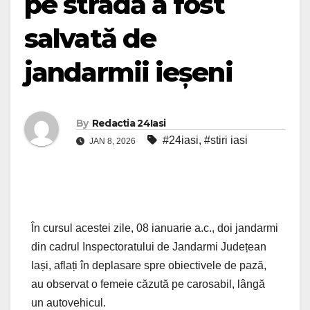
pe stradă a fost
salvată de
jandarmii ieșeni
By
Redactia 24Iasi
#24iasi
,
#stiri iasi
JAN 8, 2026
În cursul acestei zile, 08 ianuarie a.c., doi jandarmi
din cadrul Inspectoratului de Jandarmi Județean
Iași, aflați în deplasare spre obiectivele de pază,
au observat o femeie căzută pe carosabil, lângă
un autovehicul.