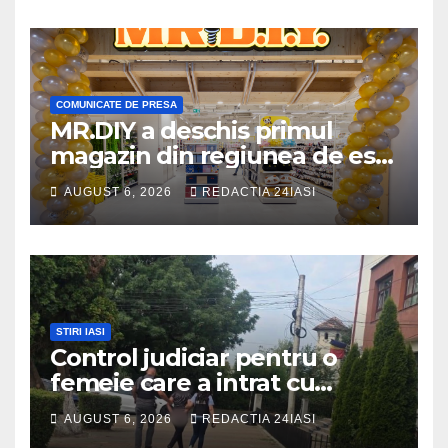
COMUNICATE DE PRESA
MR.DIY a deschis primul
magazin din regiunea de est,
la Iulius Mall Iași: peste 10.000
AUGUST 6, 2026
REDACTIA 24IASI
de produse, la prețuri
avantajoase
STIRI IASI
Control judiciar pentru o
femeie care a intrat cu
mașina într-o turmă de oi
AUGUST 6, 2026
REDACTIA 24IASI