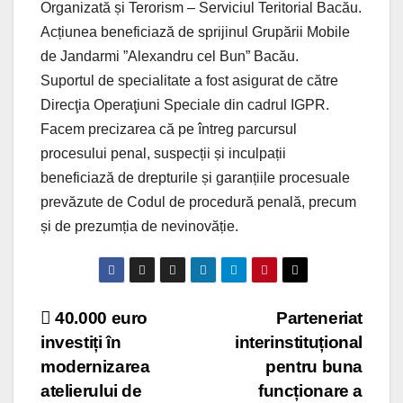
Organizată și Terorism – Serviciul Teritorial Bacău.
Acțiunea beneficiază de sprijinul Grupării Mobile
de Jandarmi ”Alexandru cel Bun” Bacău.
Suportul de specialitate a fost asigurat de către
Direcţia Operaţiuni Speciale din cadrul IGPR.
Facem precizarea că pe întreg parcursul
procesului penal, suspecții și inculpații
beneficiază de drepturile și garanțiile procesuale
prevăzute de Codul de procedură penală, precum
și de prezumția de nevinovăție.
Post
40.000 euro
Parteneriat
investiți în
interinstituțional
navigation
modernizarea
pentru buna
atelierului de
funcționare a