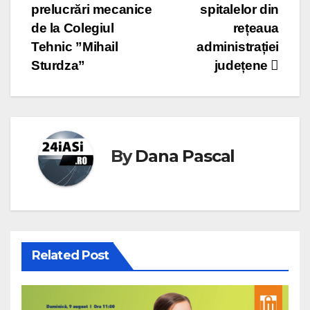
prelucrări mecanice
spitalelor din
de la Colegiul
rețeaua
Tehnic ”Mihail
administrației
Sturdza”
județene
By
Dana Pascal
Related Post