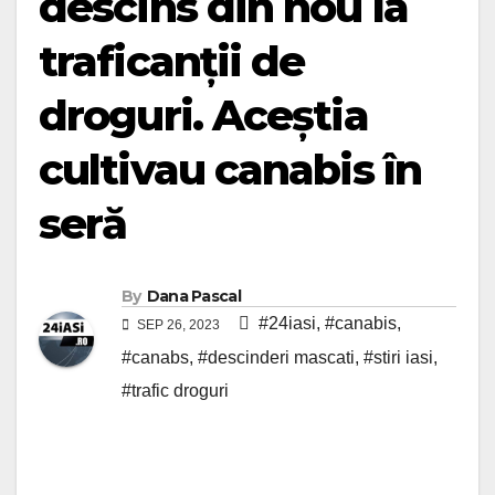
descins din nou la
traficanții de
droguri. Aceștia
cultivau canabis în
seră
By
Dana Pascal
#24iasi
,
#canabis
,
SEP 26, 2023
#canabs
,
#descinderi mascati
,
#stiri iasi
,
#trafic droguri