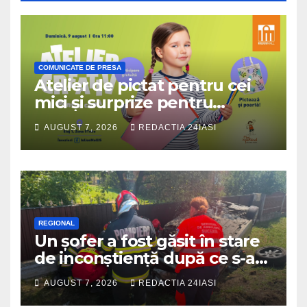
COMUNICATE DE PRESA
Atelier de pictat pentru cei
mici și surprize pentru
cinefili, în acest weekend, la
AUGUST 7, 2026
REDACTIA 24IASI
Iulius Mall Iași
REGIONAL
Un șofer a fost găsit în stare
de inconștiență după ce s-a
răsturnat cu autoturismul pe
AUGUST 7, 2026
REDACTIA 24IASI
marginea drumului