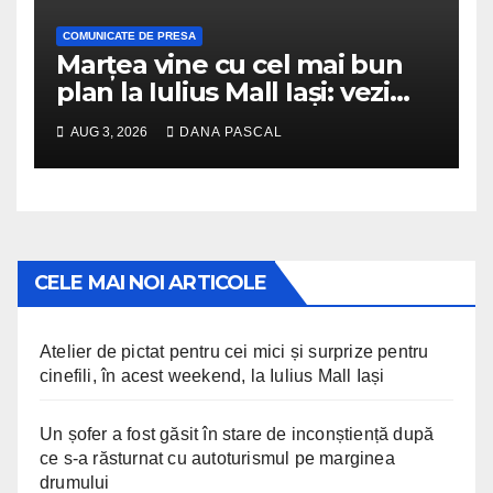
COMUNICATE DE PRESA
Marțea vine cu cel mai bun
plan la Iulius Mall Iași: vezi
„Odiseea” și „Omul-Păianjen:
AUG 3, 2026
DANA PASCAL
O nouă zi”, la preț special
CELE MAI NOI ARTICOLE
Atelier de pictat pentru cei mici și surprize pentru
cinefili, în acest weekend, la Iulius Mall Iași
Un șofer a fost găsit în stare de inconștiență după
ce s-a răsturnat cu autoturismul pe marginea
drumului