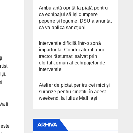
Ambulanță oprită la piață pentru
ca echipajul să iși cumpere
pepene și legume. DSU a anuntat
că va aplica sancțiuni
Intervenție dificilă într-o zonă
împădurită. Conducătorul unui
tractor răsturnat, salvat prin
ți
efortul comun al echipajelor de
tiști
intervenție
ții.
ri
Atelier de pictat pentru cei mici și
surprize pentru cinefili, în acest
weekend, la Iulius Mall Iași
Va fi
ARHIVA
 este