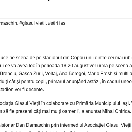
maschin
,
#glasul vietii
,
#stiri iasi
duce pe scena de pe stadionul din Copou unii dintre cei mai iubi
alului ce va avea loc în perioada 18‑20 august vor urma pe scena ar
 Brenciu, Gașca Zurli, Voltaj, Ana Beregoi, Mario Fresh și mulți al
ulți cât și pentru copii, primarul anunțând astăzi, în cadrul uneo
tadion vor fi decente.
ociația Glasul Vieții în colaborare cu Primăria Municipiului Iaşi. 
 să fie prezenți câţi mai mulți oameni”, a anuntat Mihai Chirica.
misionar Dan Damaschin prin intermediul Asociației Glasul Vieții