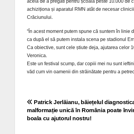
acela de a pregăti pentru școală peste 10.000 de copi
achiziționa și aparatul RMN atât de necesar clinicii
Crăciunului.
“În acest moment putem spune că suntem în linie d
ca după el să putem instala scena pe stadionul Em
Ca obiective, sunt cele știute deja, ajutarea celor
Veronica.
Este un festival scump, dar copiii mei nu sunt iefti
văd cum vin oamenii din străinătate pentru a petre
Post
Patrick Jerlăianu, băiețelul diagnostic
malformație unică în România poate înv
navigation
boala cu ajutorul nostru!