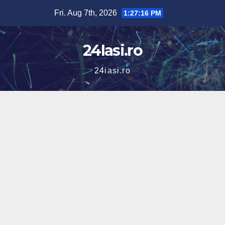
Skip
Fri. Aug 7th, 2026
1:27:17 PM
to
content
24Iasi.ro
24iasi.ro