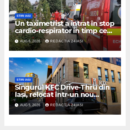
STIRI IASI
Un taximetrist a intrat în stop
cardio-respirator in timp ce
se afla la volan
AUG 6, 2026
REDACTIA 24IASI
STIRI IASI
Singurul KFC Drive-Thru din
Iași, relocat într-un nou
spaţiu din Palas, cu peste
AUG 5, 2026
REDACTIA 24IASI
400 mp la interior și servicii
disponibile non-stop