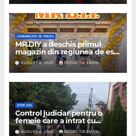
COMUNICATE DE PRESA
MR.DIY a deschis primul
magazin din regiunea de est,
la Iulius Mall Iași: peste 10.000
AUGUST 6, 2026
REDACTIA 24IASI
de produse, la prețuri
avantajoase
STIRI IASI
Control judiciar pentru o
femeie care a intrat cu
mașina într-o turmă de oi
AUGUST 6, 2026
REDACTIA 24IASI