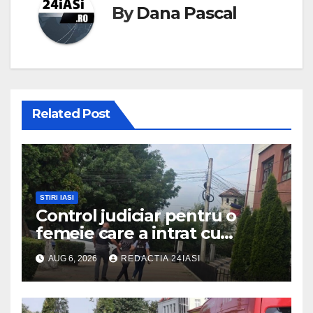
By
Dana Pascal
Related Post
STIRI IASI
Control judiciar pentru o
femeie care a intrat cu
mașina într-o turmă de oi
AUG 6, 2026
REDACTIA 24IASI