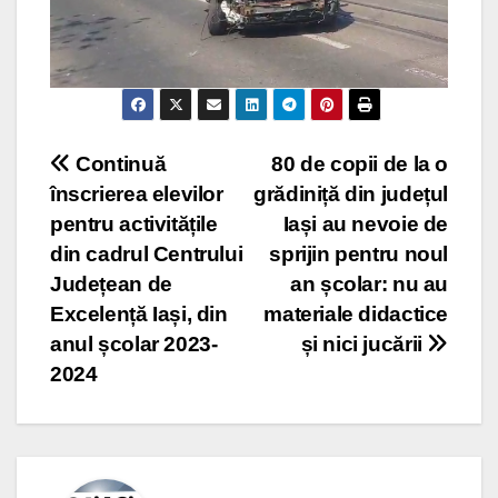
Post
Continuă
80 de copii de la o
înscrierea elevilor
grădiniță din județul
navigation
pentru activitățile
Iași au nevoie de
din cadrul Centrului
sprijin pentru noul
Județean de
an școlar: nu au
Excelență Iași, din
materiale didactice
anul școlar 2023-
și nici jucării
2024