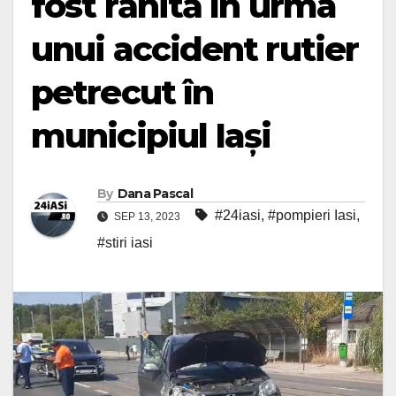
fost rănită în urma
unui accident rutier
petrecut în
municipiul Iași
By
Dana Pascal
#24iasi
,
#pompieri Iasi
,
SEP 13, 2023
#stiri iasi