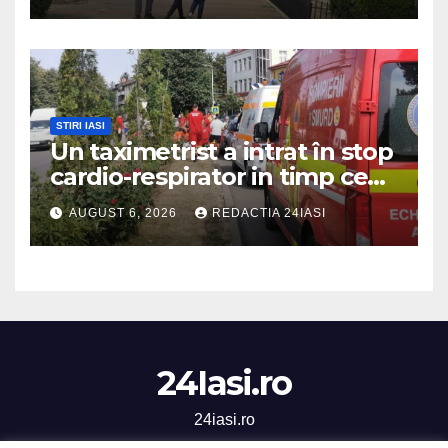
STIRI IASI
Un taximetrist a intrat în stop
cardio-respirator in timp ce
se afla la volan
AUGUST 6, 2026
REDACTIA 24IASI
24Iasi.ro
24iasi.ro