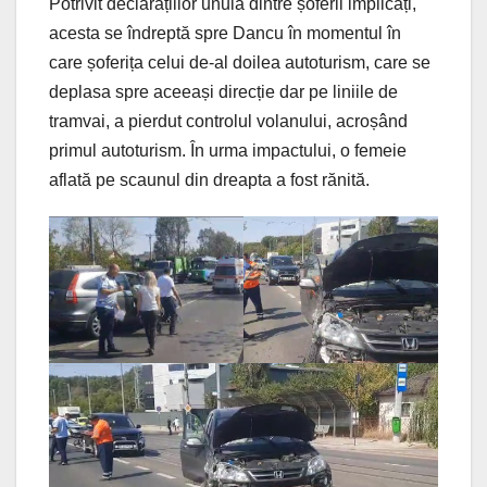
Potrivit declarațiilor unuia dintre șoferii implicați,
acesta se îndreptă spre Dancu în momentul în
care șoferița celui de-al doilea autoturism, care se
deplasa spre aceeași direcție dar pe liniile de
tramvai, a pierdut controlul volanului, acroșând
primul autoturism. În urma impactului, o femeie
aflată pe scaunul din dreapta a fost rănită.