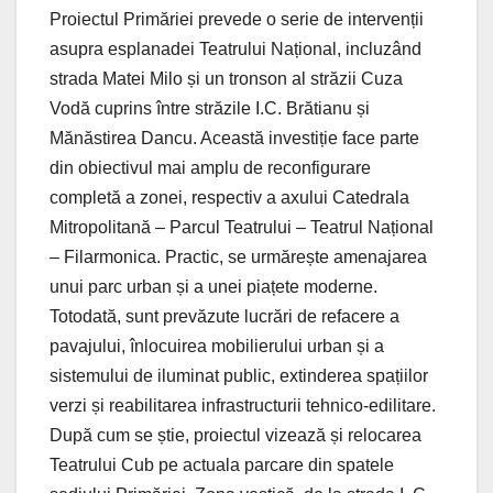
Proiectul Primăriei prevede o serie de intervenții
asupra esplanadei Teatrului Național, incluzând
strada Matei Milo și un tronson al străzii Cuza
Vodă cuprins între străzile I.C. Brătianu și
Mănăstirea Dancu. Această investiție face parte
din obiectivul mai amplu de reconfigurare
completă a zonei, respectiv a axului Catedrala
Mitropolitană – Parcul Teatrului – Teatrul Național
– Filarmonica. Practic, se urmărește amenajarea
unui parc urban și a unei piațete moderne.
Totodată, sunt prevăzute lucrări de refacere a
pavajului, înlocuirea mobilierului urban și a
sistemului de iluminat public, extinderea spațiilor
verzi și reabilitarea infrastructurii tehnico-edilitare.
După cum se știe, proiectul vizează și relocarea
Teatrului Cub pe actuala parcare din spatele