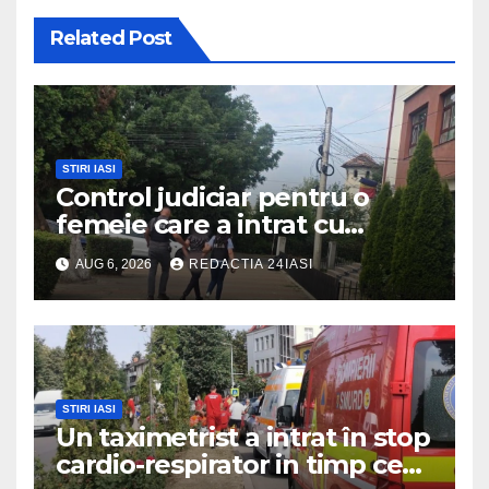
Related Post
STIRI IASI
Control judiciar pentru o
femeie care a intrat cu
mașina într-o turmă de oi
AUG 6, 2026
REDACTIA 24IASI
STIRI IASI
Un taximetrist a intrat în stop
cardio-respirator in timp ce