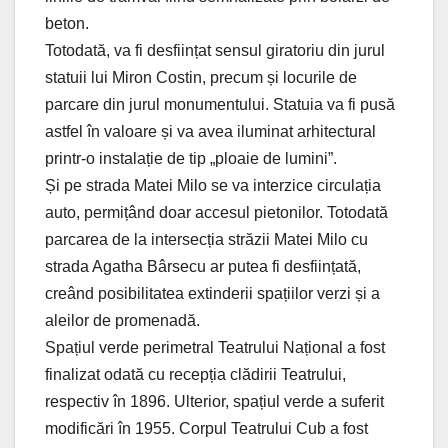
beton.
Totodată, va fi desființat sensul giratoriu din jurul
statuii lui Miron Costin, precum și locurile de
parcare din jurul monumentului. Statuia va fi pusă
astfel în valoare și va avea iluminat arhitectural
printr-o instalație de tip „ploaie de lumini”.
Și pe strada Matei Milo se va interzice circulația
auto, permițând doar accesul pietonilor. Totodată
parcarea de la intersecția străzii Matei Milo cu
strada Agatha Bârsecu ar putea fi desființată,
creând posibilitatea extinderii spațiilor verzi și a
aleilor de promenadă.
Spațiul verde perimetral Teatrului Național a fost
finalizat odată cu recepția clădirii Teatrului,
respectiv în 1896. Ulterior, spațiul verde a suferit
modificări în 1955. Corpul Teatrului Cub a fost