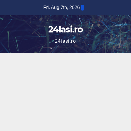
Skip
Fri. Aug 7th, 2026
to
content
24Iasi.ro
24iasi.ro