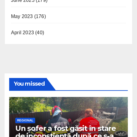
June 2023
(179)
May 2023
(176)
April 2023
(40)
You missed
REGIONAL
Un șofer a fost găsit în stare
de inconștiență după ce s-a