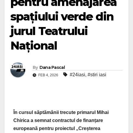
pentru amenajarea
spațiului verde din
jurul Teatrului
Național
By
Dana Pascal
#24iasi
,
#stiri iasi
FEB 4, 2026
În cursul săptămânii trecute primarul Mihai
Chirica a semnat contractul de finanțare
europeană pentru proiectul „Creșterea