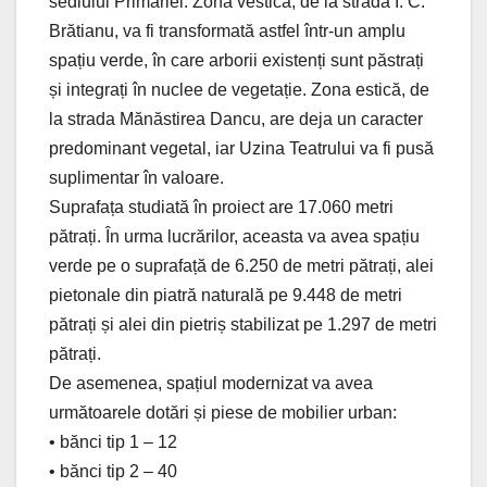
sediului Primăriei. Zona vestică, de la strada I. C.
Brătianu, va fi transformată astfel într-un amplu
spațiu verde, în care arborii existenți sunt păstrați
și integrați în nuclee de vegetație. Zona estică, de
la strada Mănăstirea Dancu, are deja un caracter
predominant vegetal, iar Uzina Teatrului va fi pusă
suplimentar în valoare.
Suprafața studiată în proiect are 17.060 metri
pătrați. În urma lucrărilor, aceasta va avea spațiu
verde pe o suprafață de 6.250 de metri pătrați, alei
pietonale din piatră naturală pe 9.448 de metri
pătrați și alei din pietriș stabilizat pe 1.297 de metri
pătrați.
De asemenea, spațiul modernizat va avea
următoarele dotări și piese de mobilier urban:
• bănci tip 1 – 12
• bănci tip 2 – 40