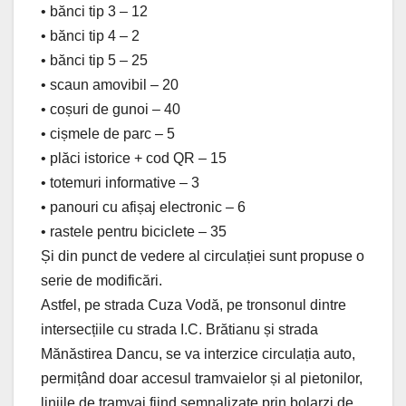
• bănci tip 3 – 12
• bănci tip 4 – 2
• bănci tip 5 – 25
• scaun amovibil – 20
• coșuri de gunoi – 40
• cișmele de parc – 5
• plăci istorice + cod QR – 15
• totemuri informative – 3
• panouri cu afișaj electronic – 6
• rastele pentru biciclete – 35
Și din punct de vedere al circulației sunt propuse o
serie de modificări.
Astfel, pe strada Cuza Vodă, pe tronsonul dintre
intersecțiile cu strada I.C. Brătianu și strada
Mănăstirea Dancu, se va interzice circulația auto,
permițând doar accesul tramvaielor și al pietonilor,
liniile de tramvai fiind semnalizate prin bolarzi de