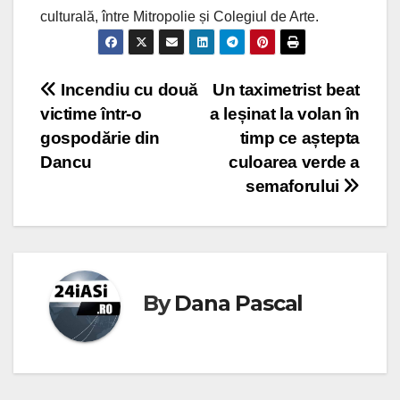
culturală, între Mitropolie și Colegiul de Arte.
Post
Incendiu cu două
Un taximetrist beat
victime într-o
a leșinat la volan în
navigation
gospodărie din
timp ce aștepta
Dancu
culoarea verde a
semaforului
By
Dana Pascal