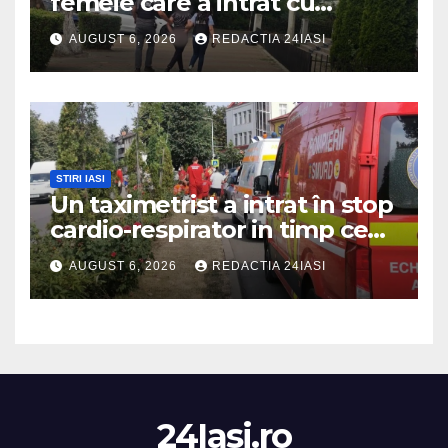
femeie care a intrat cu
mașina într-o turmă de oi
AUGUST 6, 2026
REDACTIA 24IASI
STIRI IASI
Un taximetrist a intrat în stop
cardio-respirator in timp ce
se afla la volan
AUGUST 6, 2026
REDACTIA 24IASI
24Iasi.ro