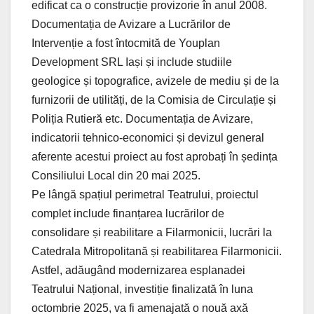
edificat ca o construcție provizorie în anul 2008.
Documentația de Avizare a Lucrărilor de
Intervenție a fost întocmită de Youplan
Development SRL Iași și include studiile
geologice și topografice, avizele de mediu și de la
furnizorii de utilități, de la Comisia de Circulație și
Poliția Rutieră etc. Documentația de Avizare,
indicatorii tehnico-economici și devizul general
aferente acestui proiect au fost aprobați în ședința
Consiliului Local din 20 mai 2025.
Pe lângă spațiul perimetral Teatrului, proiectul
complet include finanțarea lucrărilor de
consolidare și reabilitare a Filarmonicii, lucrări la
Catedrala Mitropolitană și reabilitarea Filarmonicii.
Astfel, adăugând modernizarea esplanadei
Teatrului Național, investiție finalizată în luna
octombrie 2025, va fi amenajată o nouă axă