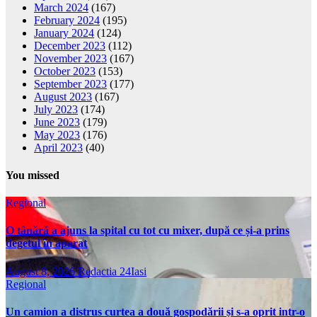
March 2024
(167)
February 2024
(195)
January 2024
(124)
December 2023
(112)
November 2023
(167)
October 2023
(153)
September 2023
(177)
August 2023
(167)
July 2023
(174)
June 2023
(179)
May 2023
(176)
April 2023
(40)
You missed
Regional
O tânără a ajuns la spital cu tot cu mixer, după ce și-a prins
degetul în aparat
August 8, 2026
Redactia 24Iasi
Regional
Un camion a distrus curtea a două gospodării și s-a oprit intr-o