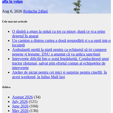
afla la volan
Aug 6, 2026
Redactia 24Iasi
Cele mai noi articole
O tânără a ajuns la spital cu tot cu mixer, după ce și-a prins
degetul în aparat
Un camion a distrus curtea a două gospodării și s-a oprit intr-o
locuință
Ambulanță oprită la piață pentru ca echipajul să iși cumpere
pepene și legume. DSU a anuntat că va aplica sancțiuni
Intervenție dificilă într-o zonă împădurită. Conducătorul unui
tractor răsturnat, salvat prin efortul comun al echipajelor de
intervenție
Atelier de pictat pentru cei mici și surprize pentru cinefili, în
acest weekend, la Iulius Mall Iași
Arhiva
August 2026
(34)
July 2026
(121)
June 2026
(104)
May 2026
(136)