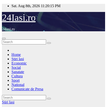
Skip
Sat. Aug 8th, 2026
11:20:16 PM
to
content
24Iasi.ro
24iasi.ro
Home
Stiri Iasi
Economic
Social
Sanatate
Cultura
Sport
National
Comunicate de Presa
Stiri Iasi