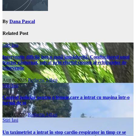
By
Dana Pascal
Related Post
Stiri Iasi
Intervenție dificilă într-o zonă împădurită. Conducătorul unui
tractor răsturnat, salvat prin efortul comun al echipajelor de
intervenție
Aug 8, 2026
Redactia 24Iasi
Stiri Iasi
Control judiciar pentru o femeie care a intrat cu mașina într-o
turmă de oi
Aug 6, 2026
Redactia 24Iasi
Stiri Iasi
Un taximetrist a intrat în stop cardio-respirator in timp ce se