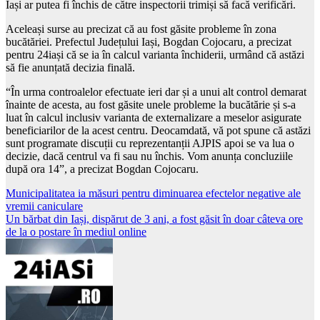
Iași ar putea fi închis de către inspectorii trimiși să facă verificări.
Aceleași surse au precizat că au fost găsite probleme în zona
bucătăriei. Prefectul Județului Iași, Bogdan Cojocaru, a precizat
pentru 24iași că se ia în calcul varianta închiderii, urmând că astăzi
să fie anunțată decizia finală.
“În urma controalelor efectuate ieri dar și a unui alt control demarat
înainte de acesta, au fost găsite unele probleme la bucătărie și s-a
luat în calcul inclusiv varianta de externalizare a meselor asigurate
beneficiarilor de la acest centru. Deocamdată, vă pot spune că astăzi
sunt programate discuții cu reprezentanții AJPIS apoi se va lua o
decizie, dacă centrul va fi sau nu închis. Vom anunța concluziile
după ora 14”, a precizat Bogdan Cojocaru.
Post
Municipalitatea ia măsuri pentru diminuarea efectelor negative ale
vremii caniculare
navigation
Un bărbat din Iași, dispărut de 3 ani, a fost găsit în doar câteva ore
de la o postare în mediul online