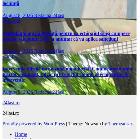
locuință
August 8, 2026
Redactia 24Iasi
Regional
Ambulanță oprită la piață pentru ca echipajul să iși cumpere
pepene și legume. DSU a anuntat că va aplica sancțiuni
August 8, 2026
Redactia 24Iasi
Stiri Iasi
Intervenție dificilă într-o zonă împădurită. Conducătorul unui
tractor răsturnat, salvat prin efortul comun al echipajelor de
intervenție
August 8, 2026
Redactia 24Iasi
24Iasi.ro
24iasi.ro
Proudly powered by WordPress
|
Theme: Newsup by
Themeansar
.
Home