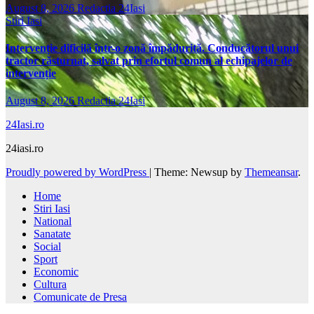
August 8, 2026
Redactia 24Iasi
Stiri Iasi
Intervenție dificilă într-o zonă împădurită. Conducătorul unui
tractor răsturnat, salvat prin efortul comun al echipajelor de
intervenție
August 8, 2026
Redactia 24Iasi
24Iasi.ro
24iasi.ro
Proudly powered by WordPress
|
Theme: Newsup by
Themeansar
.
Home
Stiri Iasi
National
Sanatate
Social
Sport
Economic
Cultura
Comunicate de Presa