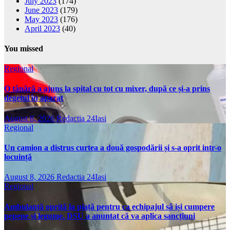
July 2023
(174)
June 2023
(179)
May 2023
(176)
April 2023
(40)
You missed
Regional
O tânără a ajuns la spital cu tot cu mixer, după ce și-a prins
degetul în aparat
August 8, 2026
Redactia 24Iasi
Regional
Un camion a distrus curtea a două gospodării și s-a oprit intr-o
locuință
August 8, 2026
Redactia 24Iasi
Regional
Ambulanță oprită la piață pentru ca echipajul să iși cumpere
pepene și legume. DSU a anuntat că va aplica sancțiuni