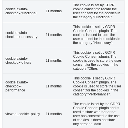
The cookie is set by GDPR
cookielawinfo-
cookie consent to record the
11 months
checkbox-functional
user consent for the cookies in
the category "Functional".
This cookie is set by GDPR
Cookie Consent plugin. The
cookielawinfo-
11 months
cookies is used to store the
checkbox-necessary
user consent for the cookies in
the category "Necessary".
This cookie is set by GDPR
Cookie Consent plugin. The
cookielawinfo-
11 months
cookie is used to store the user
checkbox-others
consent for the cookies in the
category "Other.
This cookie is set by GDPR
cookielawinfo-
Cookie Consent plugin. The
checkbox-
11 months
cookie is used to store the user
performance
consent for the cookies in the
category "Performance".
The cookie is set by the GDPR
Cookie Consent plugin and is
used to store whether or not
viewed_cookie_policy
11 months
user has consented to the use
of cookies. It does not store
any personal data.