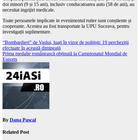
doi minori (9 și 15 ani), inclusiv conducatoarea auto (58 de ani), au
necesitat ingrijiri medicale.
Toate persoanele implicate in evenimentul rutier sunt conștiente și
cooperante. Acestea au fost transportate la UPU Suceava, pentru
investigații suplimentare.
Post
“Bombardieri” de Vaslui, luați în vizor de polițiști: 19 percheziții
efectuate în această dimineață
navigation
Prima medalie românească obținută la Campionatul Mondial de
Esports
By
Dana Pascal
Related Post