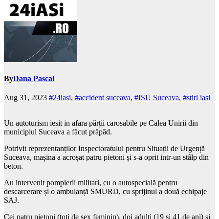
By
Dana Pascal
Aug 31, 2023
#24iasi
,
#accident suceava
,
#ISU Suceava
,
#stiri iasi
Un autoturism iesit in afara părții carosabile pe Calea Unirii din
municipiul Suceava a făcut prăpăd.
Potrivit reprezentanților Inspectoratului pentru Situații de Urgență
Suceava, mașina a acroșat patru pietoni și s-a oprit intr-un stâlp din
beton.
Au intervenit pompierii militari, cu o autospecială pentru
descarcerare și o ambulanță SMURD, cu sprijinul a două echipaje
SAJ.
Cei patru pietoni (toti de sex feminin), doi adulți (19 și 41 de ani) și