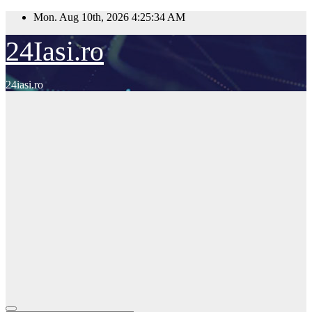
Skip
Mon. Aug 10th, 2026
4:25:35 AM
to
content
24Iasi.ro
24iasi.ro