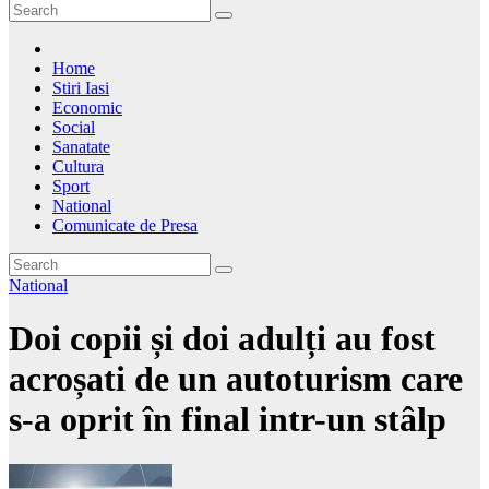
Home
Stiri Iasi
Economic
Social
Sanatate
Cultura
Sport
National
Comunicate de Presa
National
Doi copii și doi adulți au fost
acroșati de un autoturism care
s-a oprit în final intr-un stâlp