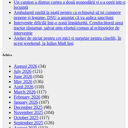
Un camion a distrus curtea a două gospodării și s-a oprit intr-o
locuință
Ambulanță oprită la piață pentru ca echipajul să iși cumpere
pepene și legume. DSU a anuntat că va aplica sancțiuni
Intervenție dificilă într-o zonă împădurită. Conducătorul unui
tractor răsturnat, salvat prin efortul comun al echipajelor de
intervenție
Atelier de pictat pentru cei mici și surprize pentru cinefili, în
acest weekend, la Iulius Mall Iași
Arhiva
August 2026
(34)
July 2026
(121)
June 2026
(104)
May 2026
(136)
April 2026
(118)
March 2026
(117)
February 2026
(98)
January 2026
(107)
December 2025
(98)
November 2025
(104)
October 2025
(117)
September 2025
(126)
August 2025
(152)