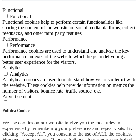
Functional
Functional
Functional cookies help to perform certain functionalities like
sharing the content of the website on social media platforms, collect
feedbacks, and other third-party features.
Performance
Performance
Performance cookies are used to understand and analyze the key
performance indexes of the website which helps in delivering a
better user experience for the visitors.
Analytics
Analytics
Analytical cookies are used to understand how visitors interact with
the website. These cookies help provide information on metrics the
number of visitors, bounce rate, traffic source, etc.
Advertisement
Advertisement
Advertisement cookies are used to provide visitors with relevant ads
Politica Cookie
and marketing campaigns. These cookies track visitors across
websites and collect information to provide customized ads.
We use cookies on our website to give you the most relevant
Others
experience by remembering your preferences and repeat visits. By
Others
clicking “Accept All”, you consent to the use of ALL the cookies.
Other uncategorized cookies are those that are being analyzed and
However, you may visit "Cookie Settings" to provide a controlled