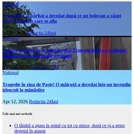
National
Tragedie! Un bărbat a decedat după ce un bolovan a căzut
peste mașina în care se afla
Jul 21, 2026
Redactia 24Iasi
National
Cabina unui lift de la Ministerului Transportului s-a prăbușit!
Înăuntru erau mai multe persoane
May 21, 2026
Redactia 24Iasi
National
Tragedie în ziua de Paște! O măicuță a decedat într-un incendiu
izbucnit la mănăstire
Apr 12, 2026
Redactia 24Iasi
Cele mai noi articole
O tânără a ajuns la spital cu tot cu mixer, după ce și-a prins
degetul în aparat