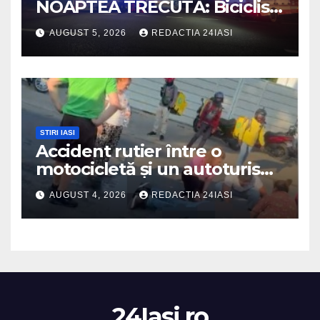
NOAPTEA TRECUTĂ: Biciclist
de 60 de ani, spulberat de o
AUGUST 5, 2026
REDACTIA 24IASI
dubiță
STIRI IASI
Accident rutier între o
motocicletă și un autoturism
soldat cu un rănit
AUGUST 4, 2026
REDACTIA 24IASI
24Iasi.ro