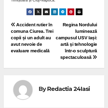
Timișoara și Cluj-Napoca.
Post
Accident rutier în
Regina Nordului
comuna Ciurea. Trei
luminează
navigation
copii și un adult au
campusul USV Iași:
avut nevoie de
artă și tehnologie
evaluare medicală
într-o sculptură
spectaculoasă
By
Redactia 24Iasi