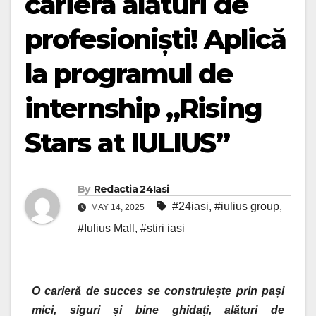
cariera alături de
profesioniști! Aplică
la programul de
internship „Rising
Stars at IULIUS”
By
Redactia 24Iasi
#24iasi
,
#iulius group
,
MAY 14, 2025
#Iulius Mall
,
#stiri iasi
O carieră de succes se construiește prin pași
mici, siguri și bine ghidați, alături de