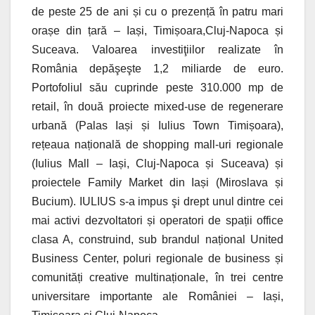
de peste 25 de ani și cu o prezență în patru mari
orașe din țară – Iași, Timișoara,Cluj-Napoca și
Suceava. Valoarea investiţiilor realizate în
România depăşeşte 1,2 miliarde de euro.
Portofoliul său cuprinde peste 310.000 mp de
retail, în două proiecte mixed-use de regenerare
urbană (Palas Iași și Iulius Town Timișoara),
rețeaua națională de shopping mall-uri regionale
(Iulius Mall – Iași, Cluj-Napoca și Suceava) și
proiectele Family Market din Iași (Miroslava și
Bucium). IULIUS s-a impus şi drept unul dintre cei
mai activi dezvoltatori și operatori de spații office
clasa A, construind, sub brandul național United
Business Center, poluri regionale de business și
comunități creative multinaționale, în trei centre
universitare importante ale României – Iași,