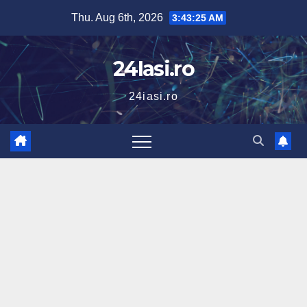
Skip
Thu. Aug 6th, 2026
3:43:26 AM
to
content
24Iasi.ro
24iasi.ro