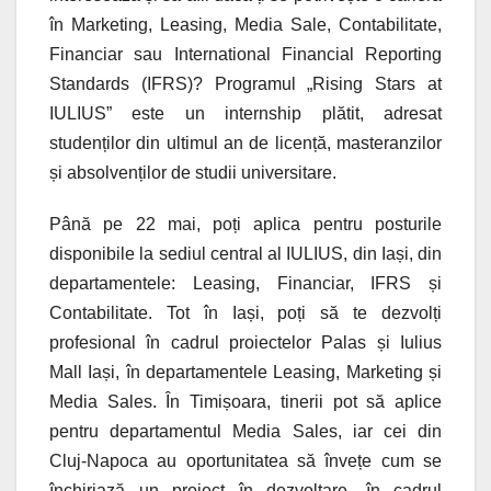
în Marketing, Leasing, Media Sale, Contabilitate,
Financiar sau International Financial Reporting
Standards (IFRS)? Programul „Rising Stars at
IULIUS” este un internship plătit, adresat
studenților din ultimul an de licență, masteranzilor
și absolvenților de studii universitare.
Până pe 22 mai, poți aplica pentru posturile
disponibile la sediul central al IULIUS, din Iași, din
departamentele: Leasing, Financiar, IFRS și
Contabilitate. Tot în Iași, poți să te dezvolți
profesional în cadrul proiectelor Palas și Iulius
Mall Iași, în departamentele Leasing, Marketing și
Media Sales. În Timișoara, tinerii pot să aplice
pentru departamentul Media Sales, iar cei din
Cluj-Napoca au oportunitatea să învețe cum se
închiriază un proiect în dezvoltare, în cadrul