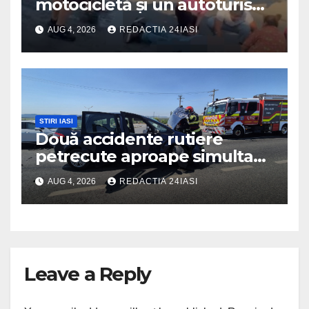
motocicletă și un autoturism
soldat cu un rănit
AUG 4, 2026
REDACTIA 24IASI
STIRI IASI
Două accidente rutiere
petrecute aproape simultan
pe șoseaua de centură a
AUG 4, 2026
REDACTIA 24IASI
municipiului Iași
Leave a Reply