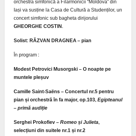
orchestra simfonică a Filarmonicii “Moldova” din
Iași va susține la Casa de Cultură a Studenților, un
concert simfonic sub bagheta dirijorului
GHEORGHE COSTIN
.
Solist: RĂZVAN DRAGNEA – pian
În program :
Modest Petrovici Musorgski – O noapte pe
muntele pleșuv
Camille Saint-Sa
ë
ns – Concertul nr.5 pentru
pian și orchestră în fa major, op.103,
Egipteanul
– primă audiție
Serghei Prokofiev –
Romeo și Julieta
,
selecțiuni din suitele nr.1 și nr.2