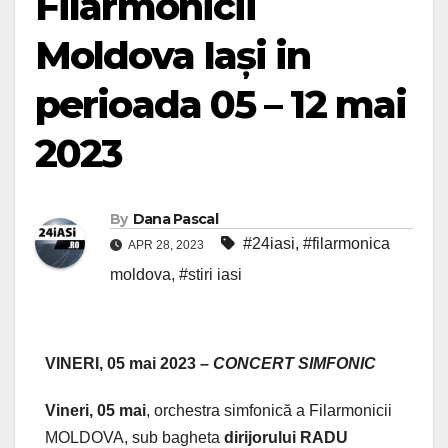
Filarmonicii
Moldova Iași in
perioada 05 – 12 mai
2023
By
Dana Pascal
#24iasi
,
#filarmonica
APR 28, 2023
moldova
,
#stiri iasi
VINERI, 05 mai 2023 –
CONCERT SIMFONIC
Vineri, 05 mai
, orchestra simfonică a Filarmonicii
MOLDOVA, sub bagheta
dirijorului RADU