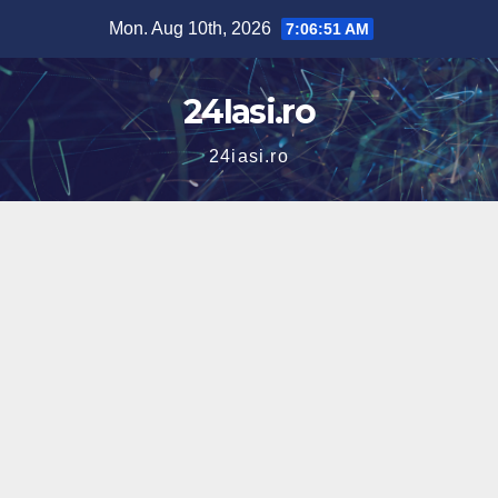
Skip
Mon. Aug 10th, 2026
7:06:52 AM
to
content
24Iasi.ro
24iasi.ro