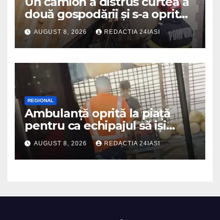
Un camion a distrus curtea a
două gospodării și s-a oprit
intr-o locuință
AUGUST 8, 2026
REDACTIA 24IASI
REGIONAL
Ambulanță oprită la piață
pentru ca echipajul să iși
cumpere pepene și legume.
AUGUST 8, 2026
REDACTIA 24IASI
DSU a anuntat că va aplica
sancțiuni