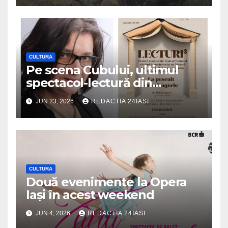
CULTURA
Pe scena Cubului, ultimul
spectacol-lectură din
stagiunea Naționalului
JUN 23, 2026
REDACTIA 24IASI
ieșean „La pescuit în
sufragerie” de Diana Manole,
în regia lui Ion Sapdaru
CULTURA
Două evenimente la Opera
Iași în acest weekend
JUN 4, 2026
REDACTIA 24IASI