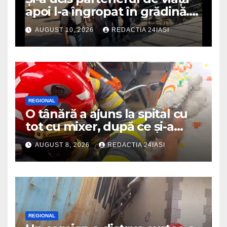
apoi l-a îngropat în grădină.
Crima a fost descoperită
AUGUST 10, 2026
REDACTIA 24IASI
după o lună și jumătate
REGIONAL
O tânără a ajuns la spital cu
tot cu mixer, după ce și-a
prins degetul în aparat
AUGUST 8, 2026
REDACTIA 24IASI
REGIONAL