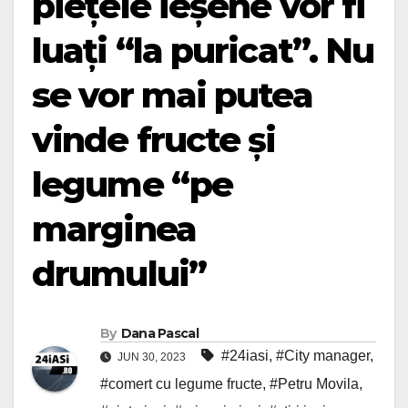
piețele ieșene vor fi
luați “la puricat”. Nu
se vor mai putea
vinde fructe și
legume “pe
marginea
drumului”
By
Dana Pascal
#24iasi
,
#City manager
,
JUN 30, 2023
#comert cu legume fructe
,
#Petru Movila
,