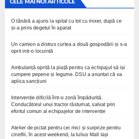
CELE MAI NOI ARTICOLE
O tânără a ajuns la spital cu tot cu mixer, după ce
și-a prins degetul în aparat
Un camion a distrus curtea a două gospodării și s-a
oprit intr-o locuință
Ambulanță oprită la piață pentru ca echipajul să iși
cumpere pepene și legume. DSU a anuntat că va
aplica sancțiuni
Intervenție dificilă într-o zonă împădurită.
Conducătorul unui tractor răsturnat, salvat prin
efortul comun al echipajelor de intervenție
Atelier de pictat pentru cei mici și surprize pentru
cinefili, în acest weekend, la Iulius Mall Iași