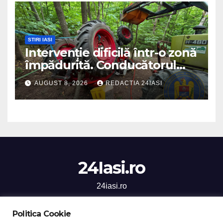
STIRI IASI
Intervenție dificilă într-o zonă
împădurită. Conducătorul
unui tractor răsturnat, salvat
AUGUST 8, 2026
REDACTIA 24IASI
prin efortul comun al
echipajelor de intervenție
24Iasi.ro
24iasi.ro
Politica Cookie