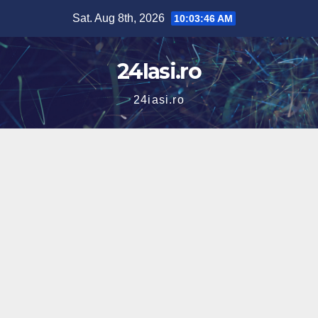
Skip
Sat. Aug 8th, 2026
10:03:46 AM
to
content
24Iasi.ro
24iasi.ro