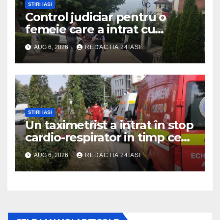
STIRI IASI
Control judiciar pentru o
femeie care a intrat cu
mașina într-o turmă de oi
AUG 6, 2026
REDACTIA 24IASI
STIRI IASI
Un taximetrist a intrat în stop
cardio-respirator in timp ce
se afla la volan
AUG 6, 2026
REDACTIA 24IASI