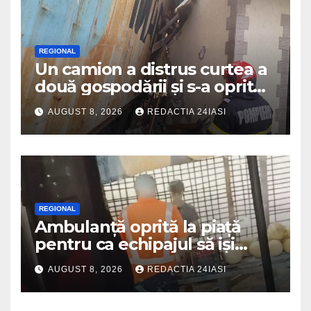
REGIONAL
Un camion a distrus curtea a
două gospodării și s-a oprit
intr-o locuință
AUGUST 8, 2026
REDACTIA 24IASI
REGIONAL
Ambulanță oprită la piață
pentru ca echipajul să iși
cumpere pepene și legume.
AUGUST 8, 2026
REDACTIA 24IASI
DSU a anuntat că va aplica
sancțiuni