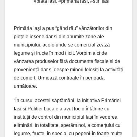
#piata iasi
,
#primaria iasi
,
#stiri iasi
Primăria Iași a pus “gând rău” vânzătorilor din
piețele ieșene dar și din anumite zone ale
municipiului, acolo unde se comercializează
legume și fructe în mod ilicit. Vorbim aici de
vânzarea produselor fără documente fiscale și de
proveniență dar și despre minori folosiți la activități
de comerț. Urmează controale în perioada
următoare.
“În cursul acestei săptămâni, la inițiativa Primăriei
Iași și Poliției Locale a avut loc o întâlnire cu
instituții de control din municipiul Iași în vederea
eliminării în totalitate, sperăm noi, a comerțului cu
legume, fructe, în special cu pepeni-în foarte multe