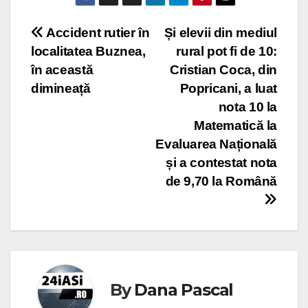
Post
Accident rutier în
Și elevii din mediul
localitatea Buznea,
rural pot fi de 10:
navigation
în această
Cristian Coca, din
dimineață
Popricani, a luat
nota 10 la
Matematică la
Evaluarea Națională
și a contestat nota
de 9,70 la Română
By
Dana Pascal