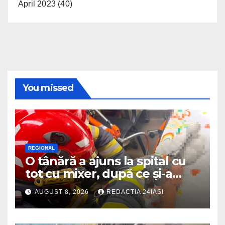
April 2023
(40)
You missed
REGIONAL
O tânără a ajuns la spital cu
tot cu mixer, după ce și-a
prins degetul în aparat
AUGUST 8, 2026
REDACTIA 24IASI