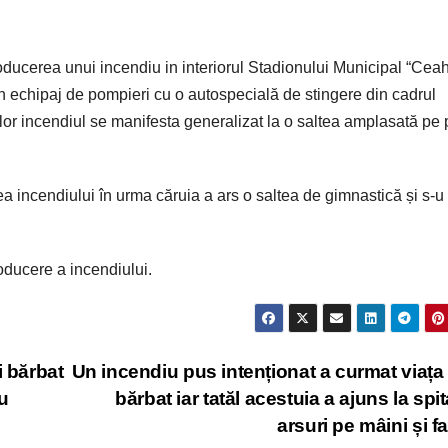
roducerea unui incendiu in interiorul Stadionului Municipal “Ceah
 un echipaj de pompieri cu o autospecială de stingere din cadrul
r incendiul se manifesta generalizat la o saltea amplasată pe 
ea incendiului în urma căruia a ars o saltea de gimnastică și s-u
roducere a incendiului.
i bărbat
Un incendiu pus intenționat a curmat viața
u
bărbat iar tatăl acestuia a ajuns la spit
arsuri pe mâini și f