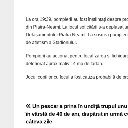
La ora 19:39, pompierii au fost înștiințați despre p
din Piatra-Neamț. La locul solicitării s-a deplasat
Detașamentului Piatra Neamț. La sosirea pompierilo
de atletism a Stadionului.
Pompierii au acționat pentru localizarea și lichidar
deteriorat aproximativ 14 mp de tartan.
Jocul copiilor cu focul a fost cauza probabilă de p
Post
Un pescar a prins în undiță trupul unu
în vârstă de 46 de ani, dispărut in urmă c
navigation
câteva zile