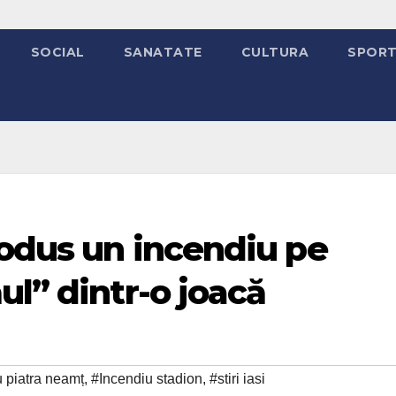
SOCIAL
SANATATE
CULTURA
SPOR
rodus un incendiu pe
ul” dintr-o joacă
 piatra neamț
,
#Incendiu stadion
,
#stiri iasi