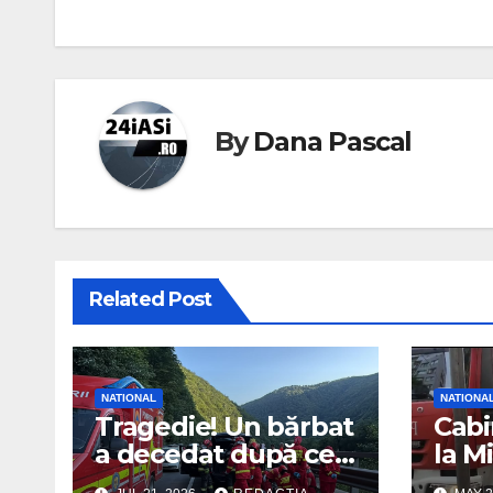
By
Dana Pascal
Related Post
NATIONAL
NATIONA
Tragedie! Un bărbat
Cabi
a decedat după ce
la M
un bolovan a căzut
Tran