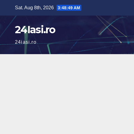
Skip
Sat. Aug 8th, 2026
3:48:50 AM
to
content
24Iasi.ro
24iasi.ro