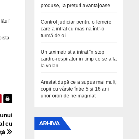
produse, la prețuri avantajoase
lăul”
Control judiciar pentru o femeie
care a intrat cu mașina într-o
turmă de oi
pista
Un taximetrist a intrat în stop
cardio-respirator in timp ce se afla
la volan
Arestat după ce a supus mai mulți
copii cu vârste între 5 și 16 ani
unor orori de neimaginat
 unui
ARHIVA
al cu
ață