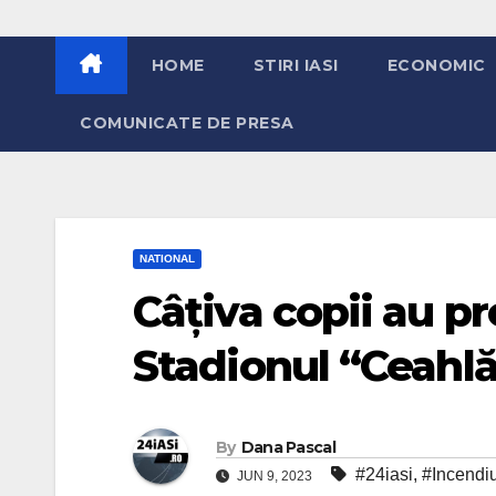
HOME
STIRI IASI
ECONOMIC
COMUNICATE DE PRESA
NATIONAL
Câțiva copii au p
Stadionul “Ceahlă
By
Dana Pascal
#24iasi
,
#Incendiu
JUN 9, 2023