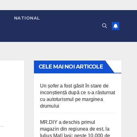
T
NATIONAL
CELE MAI NOI ARTICOLE
Un șofer a fost găsit în stare de
inconștiență după ce s-a răsturnat
cu autoturismul pe marginea
drumului
MR.DIY a deschis primul
magazin din regiunea de est, la
Iulius Mall Iași: peste 10.000 de