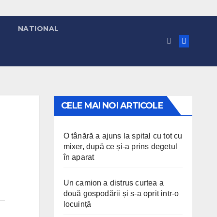
NATIONAL
CELE MAI NOI ARTICOLE
O tânără a ajuns la spital cu tot cu
mixer, după ce și-a prins degetul
în aparat
Un camion a distrus curtea a
două gospodării și s-a oprit intr-o
locuință