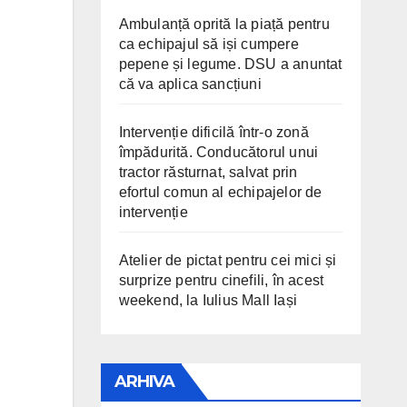
Ambulanță oprită la piață pentru
ca echipajul să iși cumpere
pepene și legume. DSU a anuntat
că va aplica sancțiuni
Intervenție dificilă într-o zonă
împădurită. Conducătorul unui
tractor răsturnat, salvat prin
efortul comun al echipajelor de
intervenție
Atelier de pictat pentru cei mici și
surprize pentru cinefili, în acest
weekend, la Iulius Mall Iași
ARHIVA