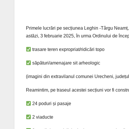
Primele lucrări pe secțiunea Leghin -Târgu Neamț,
astăzi, 3 februarie 2025, în urma Ordinului de înc
trasare teren expropriat/ridicări topo
săpături/amenajare sit arheologic
(imagini din extravilanul comunei Urecheni, județu
Reamintim, pe traseul acestei secțiuni vor fi constru
24 poduri și pasaje
2 viaducte