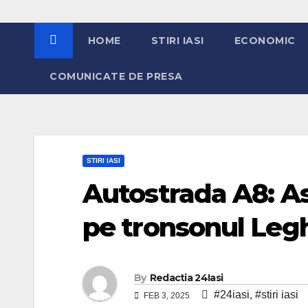
HOME
STIRI IASI
ECONOMIC
COMUNICATE DE PRESA
STIRI IASI
Autostrada A8: As
pe tronsonul Leg
By
Redactia 24Iasi
#24iasi
,
#stiri iasi
FEB 3, 2025