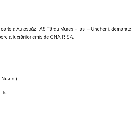
 parte a Autostrăzii A8 Târgu Mureș – Iași – Ungheni, demarate
epere a lucrărilor emis de CNAIR SA.
l Neamț)
ite: