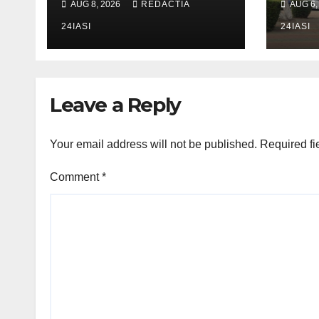
AUG 8, 2026
REDACTIA
AUG 6,
Conducătorul unui
mași
tractor răsturnat,
24IASI
de o
24IASI
salvat prin efortul
comun al
echipajelor de
Leave a Reply
intervenție
Your email address will not be published.
Required fi
Comment
*