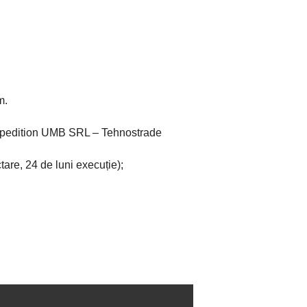
m.
Spedition UMB SRL – Tehnostrade
tare, 24 de luni execuție);