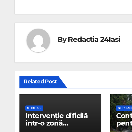
navigation
By
Redactia 24Iasi
Related Post
STIRI IASI
STIRI IAS
Intervenție dificilă
Cont
într-o zonă
pent
împădurită.
care