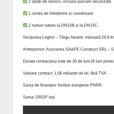
2 spații de servicii, inclusiv parcare securizată
1 centru de întreținere și coordonare
2 noduri rutiere la DN15B și la DN15C
Secțiunea Leghin – Târgu Neamț măsoară 29,9 k
Antreprenor: Asocierea SA&PE Construct SRL – 
Durata contractului este de 30 de luni (6 luni proiec
Valoare contract: 1,56 miliarde de lei, fără TVA
Sursa de finanțare: fonduri europene PNRR
Sursa: DRDP Iași