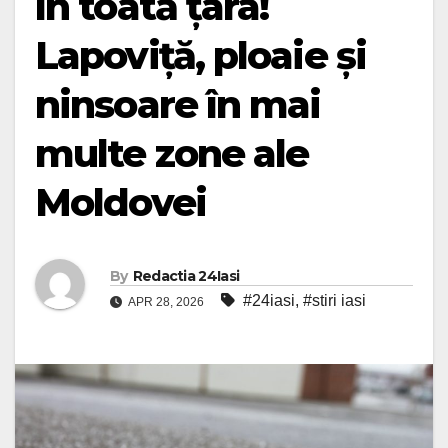
în toată țara!
Lapoviță, ploaie și
ninsoare în mai
multe zone ale
Moldovei
By
Redactia 24Iasi
#24iasi
,
#stiri iasi
APR 28, 2026