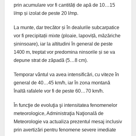
prin acumulare vor fi cantități de apă de 10…15
l/mp și izolat de peste 20 l/mp.
La munte, dar trecător și în dealurile subcarpatice
vor fi precipitații mixte (ploaie, lapoviță, măzăriche
șininsoare), iar la altitudini în general de peste
1400 m, treptat vor predomina ninsorile și se va
depune strat de zăpadă (5…8 cm).
Temporar vântul va avea intensificări, cu viteze în
general de 40…45 km/h, iar în zona montană
înaltă rafalele vor fi de peste 60…70 km/h.
În funcţie de evoluţia şi intensitatea fenomenelor
meteorologice, Administraţia Naţională de
Meteorologie va actualiza prezentul mesaj inclusiv
prin avertizări pentru fenomene severe imediate