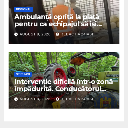
REGIONAL
Ambulanță oprită la piață
pentru ca echipajul să iși
cumpere pepene și legume.
AUGUST 8, 2026
REDACTIA 24IASI
DSU a anuntat că va aplica
sancțiuni
STIRI IASI
Intervenție dificilă într-o zonă
împădurită. Conducătorul
unui tractor răsturnat, salvat
AUGUST 8, 2026
REDACTIA 24IASI
prin efortul comun al
echipajelor de intervenție