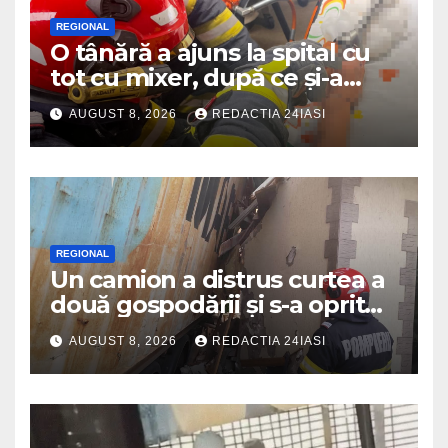
REGIONAL
O tânără a ajuns la spital cu
tot cu mixer, după ce și-a
prins degetul în aparat
AUGUST 8, 2026
REDACTIA 24IASI
REGIONAL
Un camion a distrus curtea a
două gospodării și s-a oprit
intr-o locuință
AUGUST 8, 2026
REDACTIA 24IASI