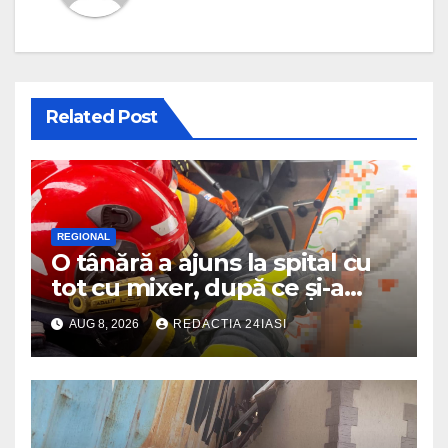
Related Post
REGIONAL
O tânără a ajuns la spital cu
tot cu mixer, după ce și-a
prins degetul în aparat
AUG 8, 2026
REDACTIA 24IASI