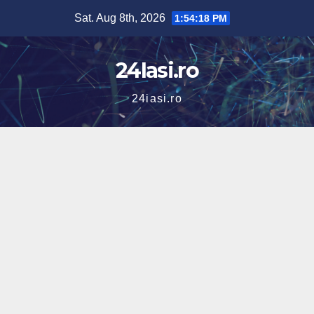
Skip
Sat. Aug 8th, 2026
1:54:19 PM
to
content
24Iasi.ro
24iasi.ro