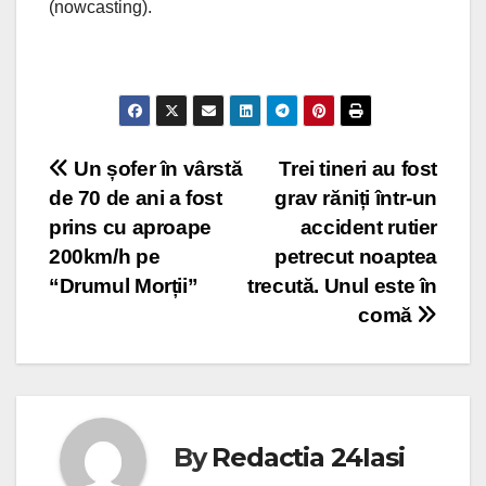
(nowcasting).
Post
Un șofer în vârstă
Trei tineri au fost
de 70 de ani a fost
grav răniți într-un
navigation
prins cu aproape
accident rutier
200km/h pe
petrecut noaptea
“Drumul Morții”
trecută. Unul este în
comă
By
Redactia 24Iasi