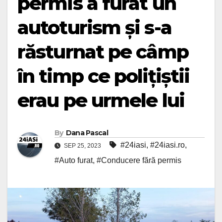
permis a furat un
autoturism și s-a
răsturnat pe câmp
în timp ce polițiștii
erau pe urmele lui
By
Dana Pascal
#24iasi
,
#24iasi.ro
,
SEP 25, 2023
#Auto furat
,
#Conducere fără permis