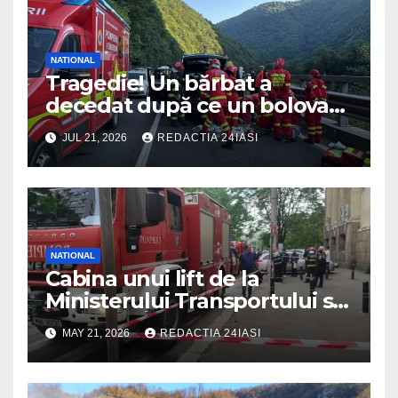
NATIONAL
Tragedie! Un bărbat a
decedat după ce un bolovan
a căzut peste mașina în care
JUL 21, 2026
REDACTIA 24IASI
se afla
NATIONAL
Cabina unui lift de la
Ministerului Transportului s-a
prăbușit! Înăuntru erau mai
MAY 21, 2026
REDACTIA 24IASI
multe persoane