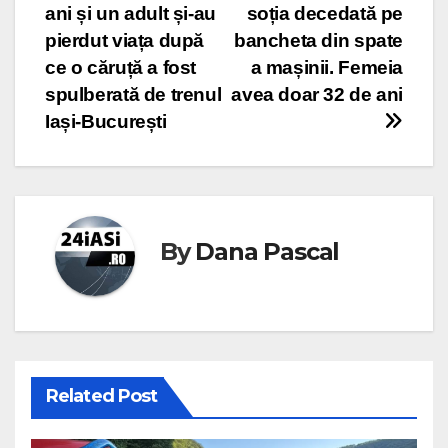
ani și un adult și-au
soția decedată pe
navigation
pierdut viața după
bancheta din spate
ce o căruță a fost
a mașinii. Femeia
spulberată de trenul
avea doar 32 de ani
Iași-București
By
Dana Pascal
Related Post