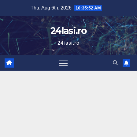
Skip
Thu. Aug 6th, 2026
10:35:53 AM
to
content
24Iasi.ro
24iasi.ro