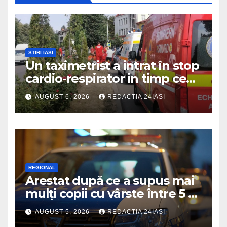
STIRI IASI
Un taximetrist a intrat în stop
cardio-respirator in timp ce
se afla la volan
AUGUST 6, 2026
REDACTIA 24IASI
REGIONAL
Arestat după ce a supus mai
mulți copii cu vârste între 5 și
16 ani unor orori de
AUGUST 5, 2026
REDACTIA 24IASI
neimaginat