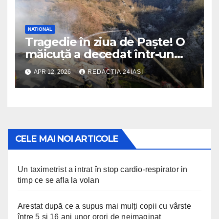
NATIONAL
Tragedie în ziua de Paște! O
măicuță a decedat într-un
incendiu izbucnit la
APR 12, 2026
REDACTIA 24IASI
mănăstire
CELE MAI NOI ARTICOLE
Un taximetrist a intrat în stop cardio-respirator in
timp ce se afla la volan
Arestat după ce a supus mai mulți copii cu vârste
între 5 și 16 ani unor orori de neimaginat