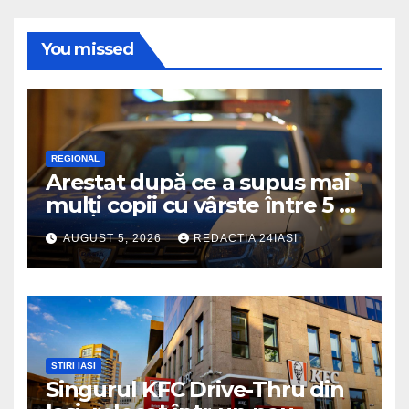
You missed
REGIONAL
Arestat după ce a supus mai
mulți copii cu vârste între 5 și
16 ani unor orori de
AUGUST 5, 2026
REDACTIA 24IASI
neimaginat
STIRI IASI
Singurul KFC Drive-Thru din