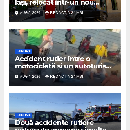
Iași, relocat într-un nou
spaţiu din Palas, cu peste
AUG 5, 2026
REDACTIA 24IASI
400 mp la interior și servicii
disponibile non-stop
STIRI IASI
Accident rutier între o
motocicletă și un autoturism
soldat cu un rănit
AUG 4, 2026
REDACTIA 24IASI
STIRI IASI
Două accidente rutiere
petrecute aproape simultan