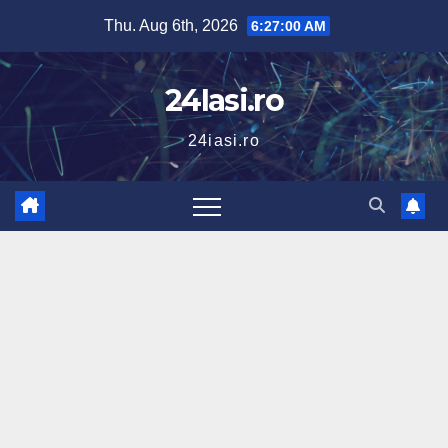
Skip
Thu. Aug 6th, 2026
6:27:01 AM
to
content
24Iasi.ro
24iasi.ro