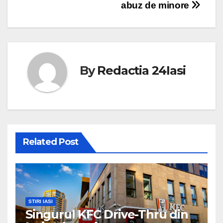
abuz de minore
By
Redactia 24Iasi
Related Post
STIRI IASI
Singurul KFC Drive-Thru din