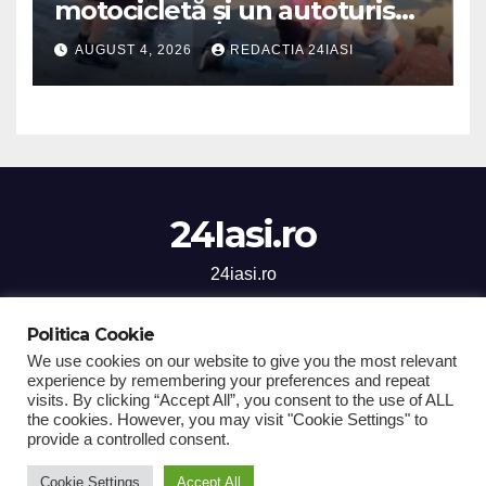
motocicletă și un autoturism
soldat cu un rănit
AUGUST 4, 2026
REDACTIA 24IASI
24Iasi.ro
24iasi.ro
Politica Cookie
We use cookies on our website to give you the most relevant
experience by remembering your preferences and repeat
Proudly powered by WordPress
|
Theme: Newsup by
Themeansar
.
visits. By clicking “Accept All”, you consent to the use of ALL
the cookies. However, you may visit "Cookie Settings" to
Home
Stiri Iasi
National
Sanatate
Social
Sport
provide a controlled consent.
Economic
Cultura
Comunicate de Presa
Cookie Settings
Accept All