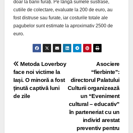
doar la banii furați. Pe lângă sumele sustrase,
cutiile de colectare, evaluate la 200 de euro, au
fost distruse sau furate, iar costurile totale ale
pagubelor sunt estimate la aproximativ 2500 de
euro.
Post
Metoda Loverboy
Asociere
face noi victime la
“fierbinte”:
navigation
Iași. O minoră a fost
directorul Palatului
ținută captivă luni
Culturii organizează
de zile
un “Eveniment
cultural – educativ”
în parteneriat cu un
individ arestat
preventiv pentru