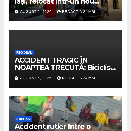
Iași, relocat într-un nou
spaţiu din Palas, cu peste 400
AUGUST 5, 2026
REDACTIA 24IASI
mp la interior și servicii
disponibile non-stop
REGIONAL
ACCIDENT TRAGIC ÎN
NOAPTEA TRECUTĂ: Biciclist
de 60 de ani, spulberat de o
AUGUST 5, 2026
REDACTIA 24IASI
dubiță
STIRI IASI
Accident rutier între o