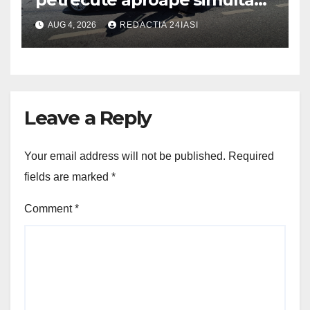
pe șoseaua de centură a
AUG 4, 2026
REDACTIA 24IASI
municipiului Iași
Leave a Reply
Your email address will not be published.
Required
fields are marked
*
Comment
*