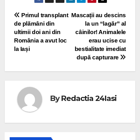
Post
Primul transplant
Mascații au descins
de plămâni din
la un “lagăr” al
navigation
ultimii doi ani din
câinilor! Animalele
România a avut loc
erau ucise cu
la Iași
bestialitate imediat
după capturare
By
Redactia 24Iasi