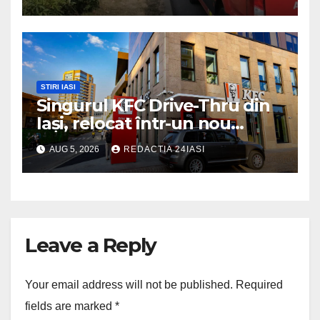
STIRI IASI
Singurul KFC Drive-Thru din
Iași, relocat într-un nou
spaţiu din Palas, cu peste
AUG 5, 2026
REDACTIA 24IASI
400 mp la interior și servicii
disponibile non-stop
Leave a Reply
Your email address will not be published.
Required
fields are marked
*