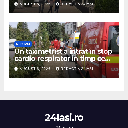
mașina într-o turmă de oi
AUGUST 6, 2026
REDACTIA 24IASI
STIRI IASI
Un taximetrist a intrat în stop
cardio-respirator in timp ce
se afla la volan
AUGUST 6, 2026
REDACTIA 24IASI
24Iasi.ro
24iasi.ro