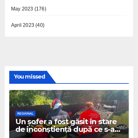
May 2023
(176)
April 2023
(40)
You missed
REGIONAL
Un șofer a fost găsit în stare
de inconștiență după ce s-a
răsturnat cu autoturismul pe