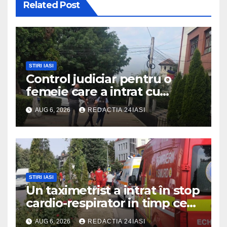
Related Post
STIRI IASI
Control judiciar pentru o
femeie care a intrat cu
mașina într-o turmă de oi
AUG 6, 2026
REDACTIA 24IASI
STIRI IASI
Un taximetrist a intrat în stop
cardio-respirator in timp ce
se afla la volan
AUG 6, 2026
REDACTIA 24IASI