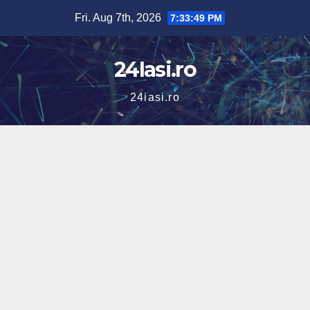
Skip
Fri. Aug 7th, 2026
7:33:50 PM
to
content
24Iasi.ro
24iasi.ro