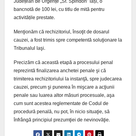
Județean de Urgențe „Sf. Spiridon” Iași, o
bancnotă de 100 lei, cu titlu de mită pentru
activitățile prestate.
Menţionăm că rechizitoriul, însoţit de dosarul
cauzei, a fost trimis spre competentă soluţionare la
Tribunalul Iaşi.
Precizăm că această etapă a procesului penal
reprezintă finalizarea anchetei penale şi că
trimiterea rechizitoriului la instanţă, spre judecarea
cauzei, precum şi punerea în mişcare a acţiunii
penale sau luarea altor măsuri procesuale, aşa
cum sunt acestea reglementate de Codul de
procedură penală, nu pot, în nicio situaţie, să
înfrângă principiul prezumţiei de nevinovăţie.