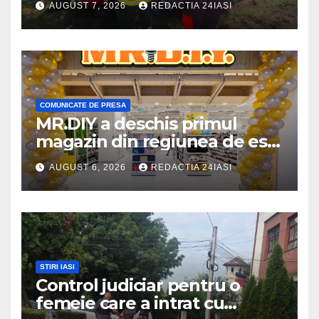
AUGUST 7, 2026
REDACTIA 24IASI
marginea drumului
COMUNICATE DE PRESA
MR.DIY a deschis primul
magazin din regiunea de est,
la Iulius Mall Iași: peste 10.000
AUGUST 6, 2026
REDACTIA 24IASI
de produse, la prețuri
avantajoase
STIRI IASI
Control judiciar pentru o
femeie care a intrat cu