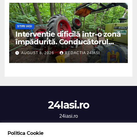
STIRI IASI
Intervenție dificilă într-o zonă
împădurită. Conducătorul
unui tractor răsturnat, salvat
AUGUST 8, 2026
REDACTIA 24IASI
prin efortul comun al
echipajelor de intervenție
24Iasi.ro
24iasi.ro
Politica Cookie