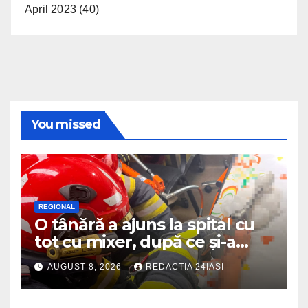
April 2023
(40)
You missed
REGIONAL
O tânără a ajuns la spital cu
tot cu mixer, după ce și-a
prins degetul în aparat
AUGUST 8, 2026
REDACTIA 24IASI