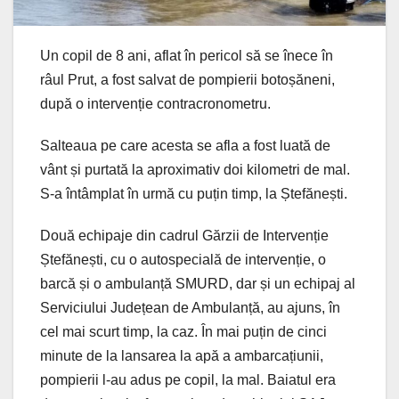
Un copil de 8 ani, aflat în pericol să se înece în
râul Prut, a fost salvat de pompierii botoșăneni,
după o intervenție contracronometru.
Salteaua pe care acesta se afla a fost luată de
vânt și purtată la aproximativ doi kilometri de mal.
S-a întâmplat în urmă cu puțin timp, la Ștefănești.
Două echipaje din cadrul Gărzii de Intervenție
Ștefănești, cu o autospecială de intervenție, o
barcă și o ambulanță SMURD, dar și un echipaj al
Serviciului Județean de Ambulanță, au ajuns, în
cel mai scurt timp, la caz. În mai puțin de cinci
minute de la lansarea la apă a ambarcațiunii,
pompierii l-au adus pe copil, la mal. Baiatul era