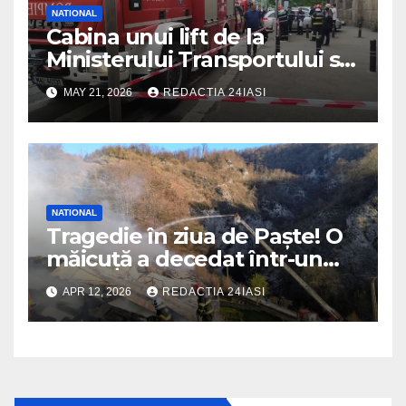
NATIONAL
Cabina unui lift de la
Ministerului Transportului s-a
prăbușit! Înăuntru erau mai
MAY 21, 2026
REDACTIA 24IASI
multe persoane
NATIONAL
Tragedie în ziua de Paște! O
măicuță a decedat într-un
incendiu izbucnit la
APR 12, 2026
REDACTIA 24IASI
mănăstire