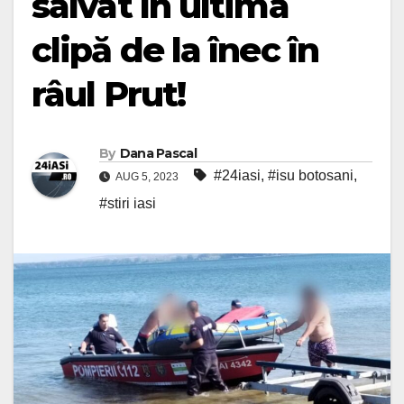
salvat în ultima
clipă de la înec în
râul Prut!
By
Dana Pascal
#24iasi
,
#isu botosani
,
AUG 5, 2023
#stiri iasi