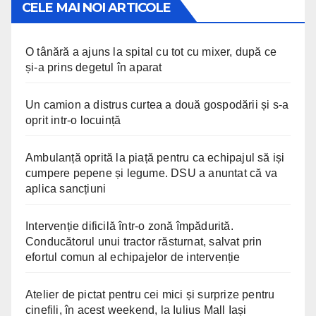
CELE MAI NOI ARTICOLE
O tânără a ajuns la spital cu tot cu mixer, după ce
și-a prins degetul în aparat
Un camion a distrus curtea a două gospodării și s-a
oprit intr-o locuință
Ambulanță oprită la piață pentru ca echipajul să iși
cumpere pepene și legume. DSU a anuntat că va
aplica sancțiuni
Intervenție dificilă într-o zonă împădurită.
Conducătorul unui tractor răsturnat, salvat prin
efortul comun al echipajelor de intervenție
Atelier de pictat pentru cei mici și surprize pentru
cinefili, în acest weekend, la Iulius Mall Iași