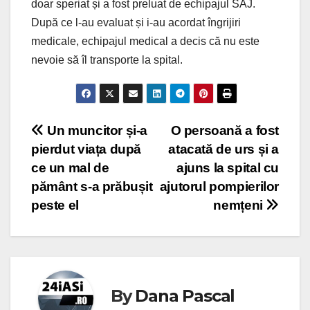
doar speriat și a fost preluat de echipajul SAJ.
După ce l-au evaluat și i-au acordat îngrijiri
medicale, echipajul medical a decis că nu este
nevoie să îl transporte la spital.
Post
Un muncitor și-a
O persoană a fost
pierdut viața după
atacată de urs și a
navigation
ce un mal de
ajuns la spital cu
pământ s-a prăbușit
ajutorul pompierilor
peste el
nemțeni
By
Dana Pascal