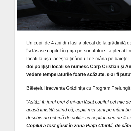
Un copil de 4 ani
din
Iași
a plecat de
la
grădiniță
d
î
și
lăsase
copilul
în
grija
personalului
și
a plecat
li
locali la
uș
ă
,
aceștia
ținându
-l de
mân
ă
pe
băiețel
.
doi
polițiști
locali
se
numesc Carp Cristian
și
Am
vedere temperaturile foarte
scăzute
, s-ar
fi
putu
B
ăiețelul
frecventa
Grădinița
cu Program Prelungi
“
Astăzi în jurul orei 8 mi-am lăsat copilul cel mic de 
acasă liniștită știind că, copiii mei sunt pe mâini b
deschis un echipă de poliție cu copilul meu de 4 a
Copilul a fost găsit în zona Piața Chirilă, de că