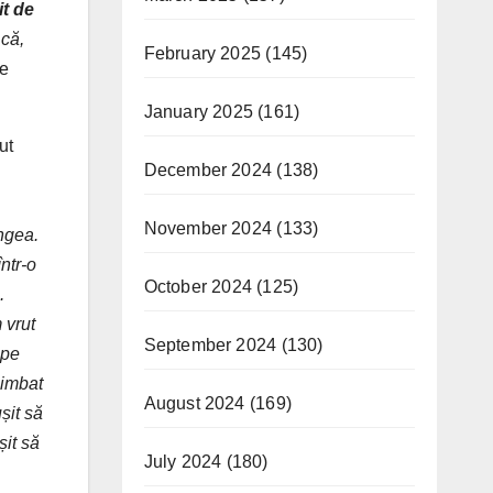
it de
 c
ă
,
February 2025
(145)
de
January 2025
(161)
ut
December 2024
(138)
November 2024
(133)
ngea
.
într-
o
October 2024
(125)
.
 vrut
September 2024
(130)
pe
limbat
August 2024
(169)
șit
să
șit
să
July 2024
(180)