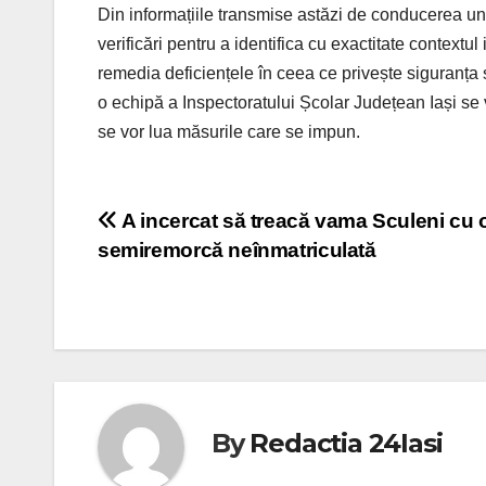
Din informațiile transmise astăzi de conducerea un
verificări pentru a identifica cu exactitate contextu
remedia deficiențele în ceea ce privește siguranța s
o echipă a Inspectoratului Școlar Județean Iași se 
se vor lua măsurile care se impun.
Post
A incercat să treacă vama Sculeni cu 
semiremorcă neînmatriculată
navigation
By
Redactia 24Iasi