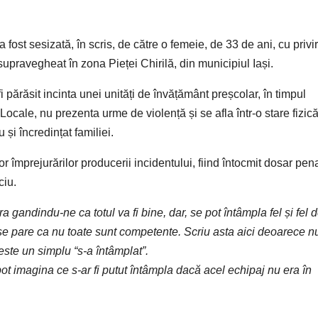
a fost sesizată, în scris, de către o femeie, de 33 de ani, cu privir
nesupravegheat în zona Pieței Chirilă, din municipiul Iași.
fi părăsit incinta unei unități de învățământ preșcolar, în timpul
i Locale, nu prezenta urme de violență și se afla într-o stare fizic
 și încredințat familiei.
ror împrejurărilor producerii incidentului, fiind întocmit dosar pen
ciu.
tora gandindu-ne ca totul va fi bine, dar, se pot întâmpla fel și fel 
i se pare ca nu toate sunt competente. Scriu asta aici deoarece n
este un simplu “s-a întâmplat”.
ot imagina ce s-ar fi putut întâmpla dacă acel echipaj nu era în