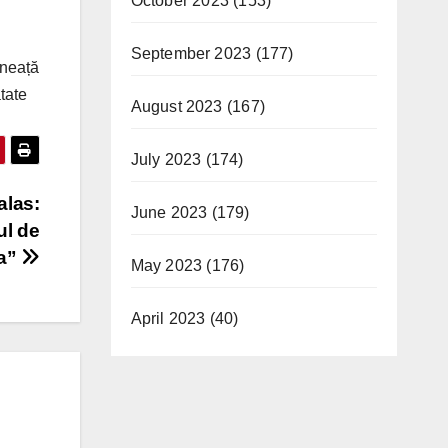
October 2023
(153)
September 2023
(177)
ineață
tate
August 2023
(167)
July 2023
(174)
alas:
June 2023
(179)
ul de
va”
May 2023
(176)
April 2023
(40)