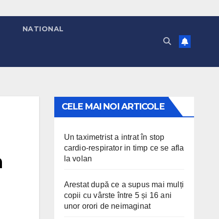
T
NATIONAL
CELE MAI NOI ARTICOLE
Un taximetrist a intrat în stop
cardio-respirator in timp ce se afla
n
la volan
Arestat după ce a supus mai mulți
copii cu vârste între 5 și 16 ani
unor orori de neimaginat