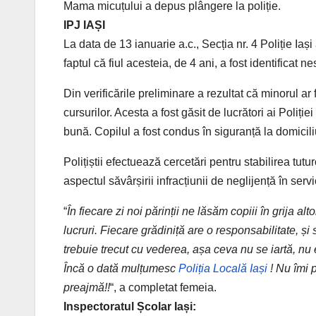
Mama micu
ț
ului a depus pl
â
ngere la poli
ț
ie.
IPJ IAȘI
La data de 13 ianuarie a.c., Secția nr. 4 Poliție Iași 
faptul că fiul acesteia, de 4 ani, a fost identificat 
Din verificările preliminare a rezultat că minorul ar 
cursurilor. Acesta a fost găsit de lucrători ai Poliție
bună. Copilul a fost condus în siguranță la domiciliu
Polițiștii efectuează cercetări pentru stabilirea tutu
aspectul săvârșirii infracțiunii de neglijență în servi
“
În fiecare zi noi părinții ne lăsăm copiii în grija al
lucruri. Fiecare grădiniță are o responsabilitate, ș
trebuie trecut cu vederea, așa ceva nu se iartă, nu 
Încă o dată mulțumesc
Poliția Locală Iași
! Nu îmi p
preajmă!!
“, a completat femeia.
Inspectoratul
Școlar
Iași: