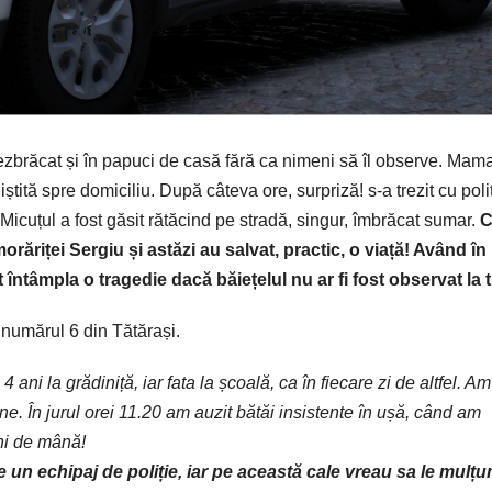
ezbrăcat
și
în
papuci
de
casă
fără
ca
nimeni
să
îl
observe.
Mam
niștită
spre domiciliu.
După
câteva
ore,
surpriză
! s-a trezit cu
poliț
Micuțul
a fost
găsit
rătăcind
pe
stradă
,
singur
,
îmbrăcat
sumar
.
C
orăriței
Sergiu
și
astăzi
au salvat, practic, o via
ț
ă
!
Având
în
t
întâmpla
o tragedie
dacă
băiețelul
nu ar fi fost
observat
la
t
numărul
6
din
Tătărași
.
4 ani la grădiniță, iar fata la școală, ca în fiecare zi de altfel. A
une. În jurul orei 11.20 am auzit bătăi insistente în ușă, când am
ni de mână!
tre un echipaj de poliție, iar pe această cale vreau sa le mul