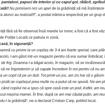
 pantaloni, papuci de interior și cu capul gol, rătăcit, zgribul
ată!!
Nu primisem nici un apel de la grădiniță să mă înștiințeze
a atunci au realizat!!!
“, a postat
mămica
respectivă
pe un grup 
niță
fără
să
fie
observat
însă
marele lui noroc a fost
că
a fost v
ă
z
 de
Poliție
Locală
ce patrula in zon
ă
.
casă
,
în
siguranță
?
doamn
ă
cu privire
la
un
copilaș
de 3-4 ani foarte speriat,
care
plâ
acolo, l-am
găsit
intr-un magazin pentru
că
era
sumar
îmbrăcat
,
a
de frig.
Doamna
l-a
băgat
acolo,
în
magazin,
să
se
inc
ă
lzeasc
ă
,
să
ne
împrietenim
și
să
capate
încredere
în
noi pentru
că
nu am
ta
un copil
că
pe un dult.
Tot
printr-un joc, am zis
hai
să
o
găsim
o
pistă
iar
copilașul
prea
multe
nu a putut
să
ne
spună
. Ne-am p
ă
când
copilul ne-a spus
că
spre
casă
este un pod. Astfel, am
reu
scut
mașina
mamei.
În
fine,
după
ce am mai
căutat
puțin
, am
reu
ndu
-l la
grădiniță
“, ne-a declarat Cristian Carp, politist local.