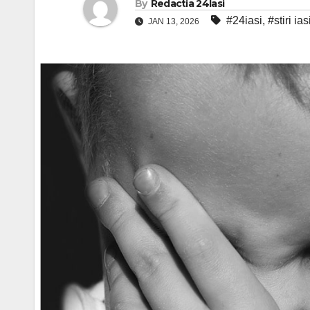
By
Redactia 24Iasi
#24iasi
,
#stiri ias
JAN 13, 2026