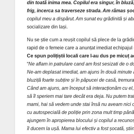
din toată inima mea. Copilul era singur, în bluză,
frig, incerca sa traverseze strada. Am rămas șoc
copilul meu a dispărut. Am sunat eu grădinit
ă
și abi
socializare
din
Iași
.
Nu
se
știe
cum a
reușit
copilul
să
plece de
la
grădi
rapid de o femeie care a anun
ț
at imediat echipajul
Ce spun
polițiștii
locali
care
l-au
dus
pe
micuț
a
“
Ne aflam in patrulare cand am fost sesizati de o 
Ne-am deplasat
imediat
, am
ajuns
în
două
minute
bluziță
foarte
subțire
și
în
păpucei
de
casă
,
tremur
Când
am ajuns, am
început
să
interacționăm
cu el
să
îl
speriem
mai
tare
decât era deja
. Nu putem
tra
mami, hai
să
vedem unde
stai
însă
nu aveam nici 
cu
autospecială
de
poliție
prin
zona
mult
timp
pân
ajungem
în
apropierea blocului
și
copilul a recuno
îl
ducem la
uș
ă
.
Mama
lui efectiv a fost
șocată
,
știi