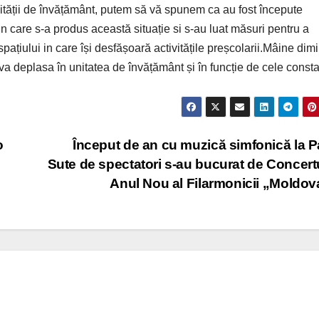
ității de învățământ, putem să vă spunem ca au fost începute
l in care s-a produs această situație si s-au luat măsuri pentru a
pațiului in care își desfășoară activitățile preșcolarii.Mâine dim
va deplasa în unitatea de învățământ și în funcție de cele consta
o
Început de an cu muzică simfonică la P
Sute de spectatori s-au bucurat de Concert
Anul Nou al Filarmonicii „Moldo