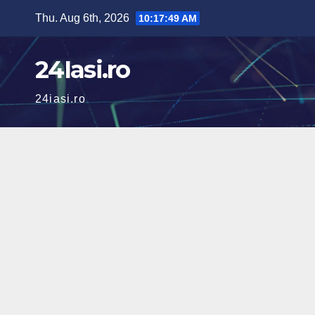
Skip
Thu. Aug 6th, 2026
10:17:51 AM
to
content
24Iasi.ro
24iasi.ro