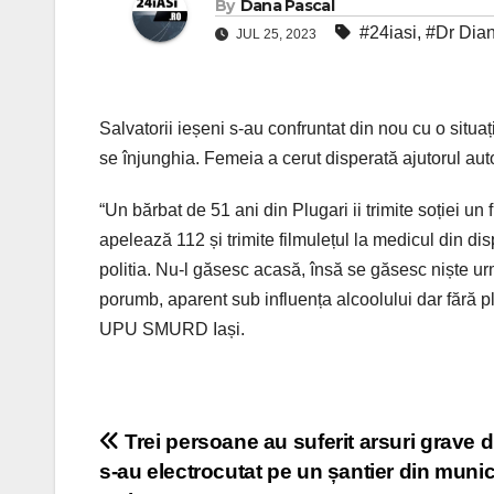
By
Dana Pascal
#24iasi
,
#Dr Dia
JUL 25, 2023
Salvatorii ieșeni s-au confruntat din nou cu o situaț
se înjunghia. Femeia a cerut disperată ajutorul autor
“Un bărbat de 51 ani din Plugari ii trimite soției un 
apelează 112 și trimite filmulețul la medicul din 
politia. Nu-l găsesc acasă, însă se găsesc niște urm
porumb, aparent sub influența alcoolului dar fără p
UPU SMURD Iași.
Post
Trei persoane au suferit arsuri grave 
s-au electrocutat pe un șantier din munic