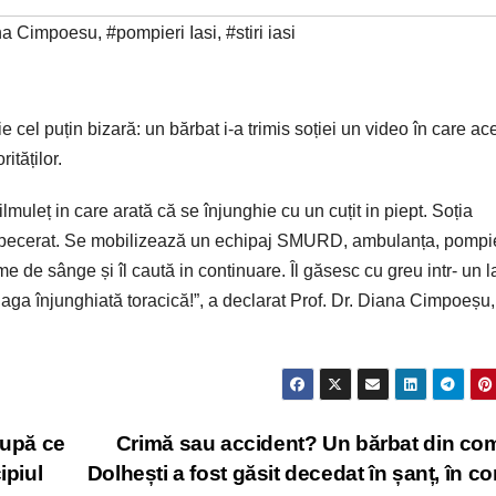
na Cimpoesu
,
#pompieri Iasi
,
#stiri iasi
ie cel puțin bizară: un bărbat i-a trimis soției un video în care ac
ităților.
filmuleț in care arată că se înjunghie cu un cuțit in piept. Soția
dispecerat. Se mobilizează un echipaj SMURD, ambulanța, pompier
e de sânge și îl caută in continuare. Îl găsesc cu greu intr- un 
laga înjunghiată toracică!”, a declarat Prof. Dr. Diana Cimpoeșu,
după ce
Crimă sau accident? Un bărbat din c
ipiul
Dolhești a fost găsit decedat în șanț, în con