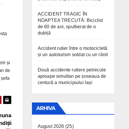
ACCIDENT TRAGIC ÎN
NOAPTEA TRECUTĂ: Biciclist
de 60 de ani, spulberat de o
dubiță
esta
Accident rutier între o motocicletă
și un autoturism soldat cu un rănit
ii și
Două accidente rutiere petrecute
lan de
aproape simultan pe șoseaua de
 șefa
centură a municipiului Iași
ARHIVA
omuna
diții
August 2026
(25)