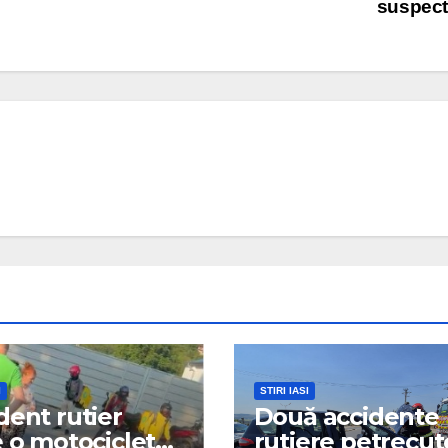
suspec
I
STIRI IASI
dent rutier
Două accidente
e o motocicletă
rutiere petrecut