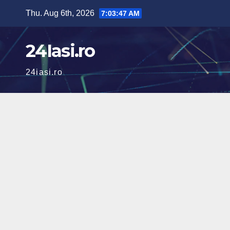
Skip
Thu. Aug 6th, 2026
7:03:48 AM
to
content
24Iasi.ro
24iasi.ro