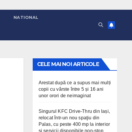
T
NATIONAL
CELE MAI NOI ARTICOLE
Arestat după ce a supus mai mulți
copii cu vârste între 5 și 16 ani
unor orori de neimaginat
Singurul KFC Drive-Thru din Iași,
relocat într-un nou spaţiu din
Palas, cu peste 400 mp la interior
și servicii disponibile non-stop