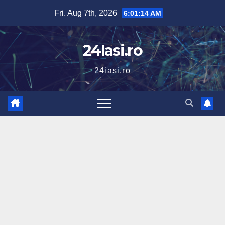
Skip
Fri. Aug 7th, 2026
6:01:15 AM
to
content
24Iasi.ro
24iasi.ro