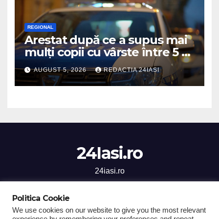
REGIONAL
Arestat după ce a supus mai
mulți copii cu vârste între 5 și
16 ani unor orori de
AUGUST 5, 2026
REDACTIA 24IASI
neimaginat
24Iasi.ro
24iasi.ro
Politica Cookie
We use cookies on our website to give you the most relevant