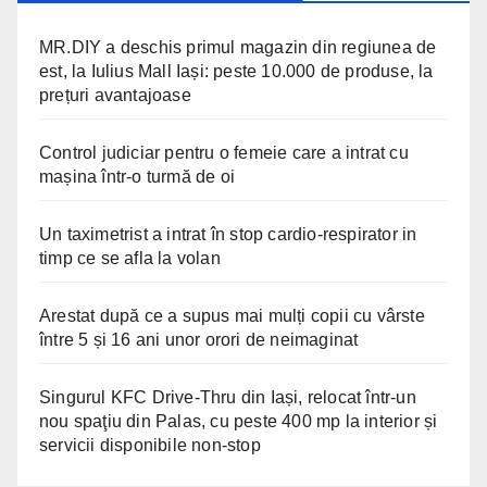
MR.DIY a deschis primul magazin din regiunea de
est, la Iulius Mall Iași: peste 10.000 de produse, la
prețuri avantajoase
Control judiciar pentru o femeie care a intrat cu
mașina într-o turmă de oi
Un taximetrist a intrat în stop cardio-respirator in
timp ce se afla la volan
Arestat după ce a supus mai mulți copii cu vârste
între 5 și 16 ani unor orori de neimaginat
Singurul KFC Drive-Thru din Iași, relocat într-un
nou spaţiu din Palas, cu peste 400 mp la interior și
servicii disponibile non-stop