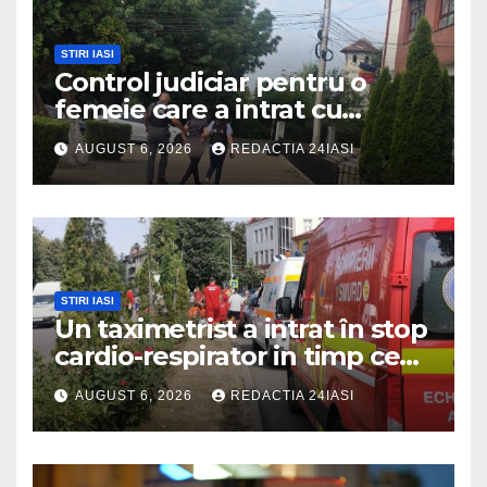
STIRI IASI
Control judiciar pentru o
femeie care a intrat cu
mașina într-o turmă de oi
AUGUST 6, 2026
REDACTIA 24IASI
STIRI IASI
Un taximetrist a intrat în stop
cardio-respirator in timp ce
se afla la volan
AUGUST 6, 2026
REDACTIA 24IASI