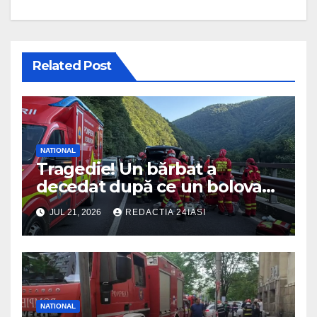
Related Post
NATIONAL
Tragedie! Un bărbat a
decedat după ce un bolovan
a căzut peste mașina în care
JUL 21, 2026
REDACTIA 24IASI
se afla
NATIONAL