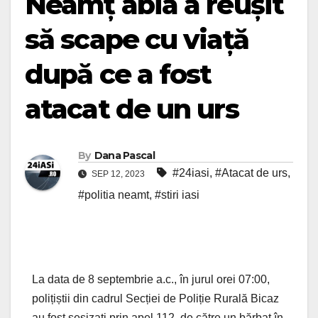
Neamț abia a reușit
să scape cu viață
după ce a fost
atacat de un urs
By
Dana Pascal
#24iasi
,
#Atacat de urs
,
SEP 12, 2023
#politia neamt
,
#stiri iasi
La data de 8 septembrie a.c., în jurul orei 07:00,
polițiștii din cadrul Secției de Poliție Rurală Bicaz
au fost sesizați prin apel 112, de către un bărbat în