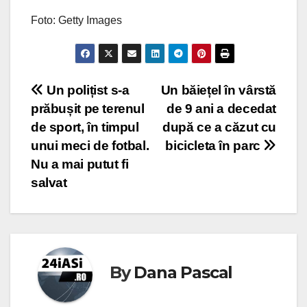
Foto: Getty Images
Post
Un polițist s-a
Un băiețel în vârstă
prăbușit pe terenul
de 9 ani a decedat
navigation
de sport, în timpul
după ce a căzut cu
unui meci de fotbal.
bicicleta în parc
Nu a mai putut fi
salvat
By
Dana Pascal