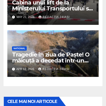
Cabina unui lift de la
Ministerului Transportului s-a
prăbușit! Înăuntru erau mai
MAY 21, 2026
REDACTIA 24IASI
multe persoane
NATIONAL
Tragedie în ziua de Paște! O
măicuță a decedat într-un
incendiu izbucnit la
APR 12, 2026
REDACTIA 24IASI
mănăstire
CELE MAI NOI ARTICOLE