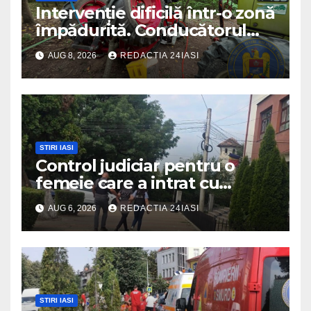
Intervenție dificilă într-o zonă
împădurită. Conducătorul
unui tractor răsturnat, salvat
AUG 8, 2026
REDACTIA 24IASI
prin efortul comun al
echipajelor de intervenție
STIRI IASI
Control judiciar pentru o
femeie care a intrat cu
mașina într-o turmă de oi
AUG 6, 2026
REDACTIA 24IASI
STIRI IASI