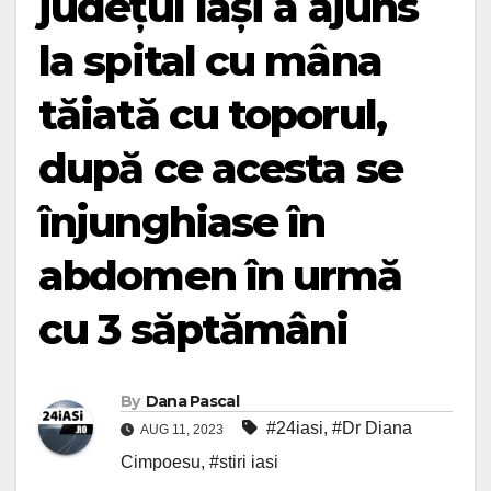
județul Iași a ajuns
la spital cu mâna
tăiată cu toporul,
după ce acesta se
înjunghiase în
abdomen în urmă
cu 3 săptămâni
By
Dana Pascal
#24iasi
,
#Dr Diana
AUG 11, 2023
Cimpoesu
,
#stiri iasi