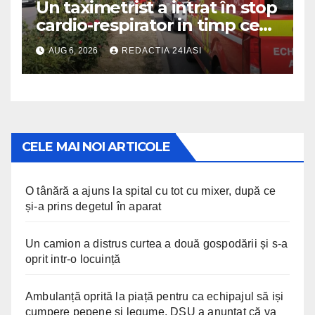
Un taximetrist a intrat în stop
cardio-respirator in timp ce
se afla la volan
AUG 6, 2026
REDACTIA 24IASI
CELE MAI NOI ARTICOLE
O tânără a ajuns la spital cu tot cu mixer, după ce
și-a prins degetul în aparat
Un camion a distrus curtea a două gospodării și s-a
oprit intr-o locuință
Ambulanță oprită la piață pentru ca echipajul să iși
cumpere pepene și legume. DSU a anuntat că va