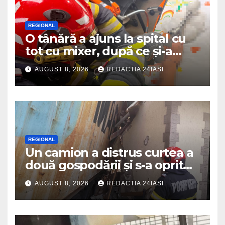
REGIONAL
O tânără a ajuns la spital cu
tot cu mixer, după ce și-a
prins degetul în aparat
AUGUST 8, 2026
REDACTIA 24IASI
REGIONAL
Un camion a distrus curtea a
două gospodării și s-a oprit
intr-o locuință
AUGUST 8, 2026
REDACTIA 24IASI