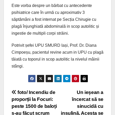
Este vorba despre un bărbat cu antecedente
psihiatrice care în urmă cu aproximativ 3
săptămâni a fost internat pe Secția Chirugie cu
plagă înjunghiată abdominală in scop autolitic și
ingestie de multipli corpi străini.
Potrivit șefei UPU SMURD Iași, Prof. Dr. Diana
Cimpoeșu, pacientul revine acum in UPU cu plagă
tăiată cu toporul in scop autolitic la nivelul mâinii
stângi.
Post
foto/ Incendiu de
Un ieșean a
proporții la Focuri:
încercat să se
navigation
peste 1500 de baloți
sinucidă cu
s-au făcut scrum
insulină. Acesta se