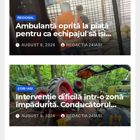
REGIONAL
Ambulanță oprită la piață
pentru ca echipajul să iși
cumpere pepene și legume.
AUGUST 8, 2026
REDACTIA 24IASI
DSU a anuntat că va aplica
sancțiuni
STIRI IASI
Intervenție dificilă într-o zonă
împădurită. Conducătorul
unui tractor răsturnat, salvat
AUGUST 8, 2026
REDACTIA 24IASI
prin efortul comun al
echipajelor de intervenție