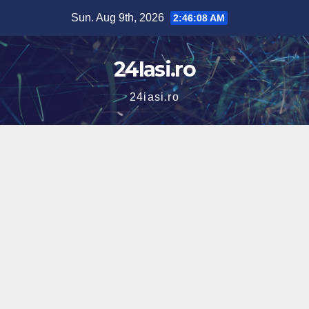
Skip
Sun. Aug 9th, 2026
2:46:08 AM
to
content
24Iasi.ro
24iasi.ro