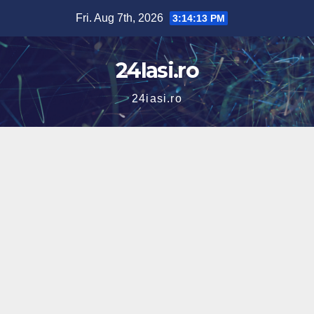
Skip
Fri. Aug 7th, 2026
3:14:14 PM
to
content
24Iasi.ro
24iasi.ro