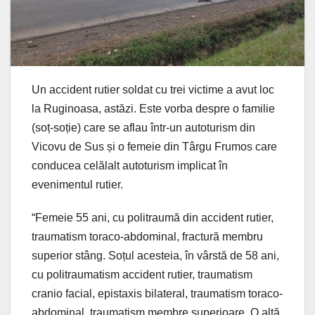
Un accident rutier soldat cu trei victime a avut loc
la Ruginoasa, astăzi. Este vorba despre o familie
(soț-soție) care se aflau într-un autoturism din
Vicovu de Sus și o femeie din Târgu Frumos care
conducea celălalt autoturism implicat în
evenimentul rutier.
“Femeie 55 ani, cu politraumă din accident rutier,
traumatism toraco-abdominal, fractură membru
superior stâng. Soțul acesteia, în vârstă de 58 ani,
cu politraumatism accident rutier, traumatism
cranio facial, epistaxis bilateral, traumatism toraco-
abdominal, traumatism membre superioare. O altă