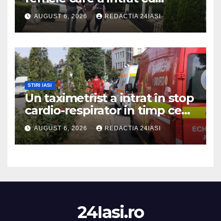
mașina într-o turmă de oi
AUGUST 6, 2026
REDACTIA 24IASI
STIRI IASI
Un taximetrist a intrat în stop
cardio-respirator in timp ce
se afla la volan
AUGUST 6, 2026
REDACTIA 24IASI
24Iasi.ro