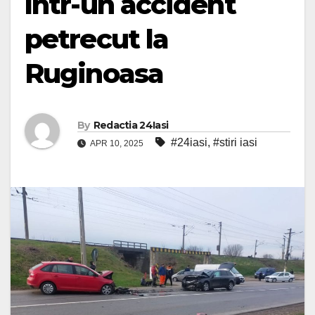
într-un accident
petrecut la
Ruginoasa
By
Redactia 24Iasi
#24iasi
,
#stiri iasi
APR 10, 2025