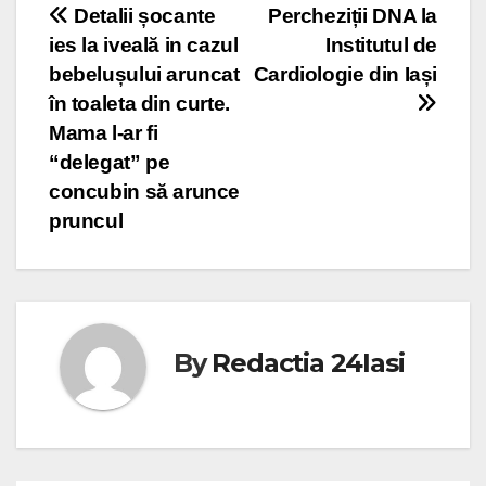
Post
Detalii șocante
Percheziții DNA la
ies la iveală in cazul
Institutul de
navigation
bebelușului aruncat
Cardiologie din Iași
în toaleta din curte.
Mama l-ar fi
“delegat” pe
concubin să arunce
pruncul
By
Redactia 24Iasi