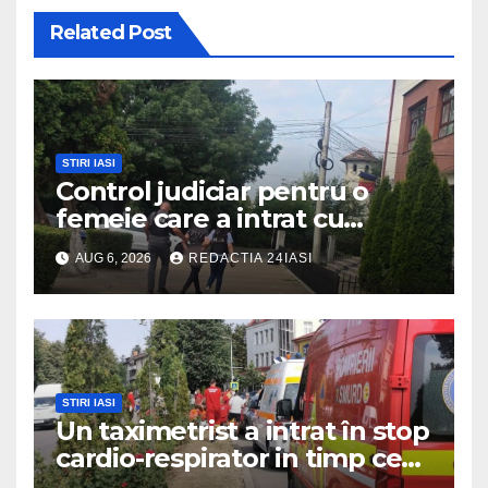
Related Post
STIRI IASI
Control judiciar pentru o
femeie care a intrat cu
mașina într-o turmă de oi
AUG 6, 2026
REDACTIA 24IASI
STIRI IASI
Un taximetrist a intrat în stop
cardio-respirator in timp ce
se afla la volan