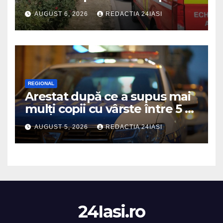
se afla la volan
AUGUST 6, 2026
REDACTIA 24IASI
REGIONAL
Arestat după ce a supus mai
mulți copii cu vârste între 5 și
16 ani unor orori de
AUGUST 5, 2026
REDACTIA 24IASI
neimaginat
24Iasi.ro