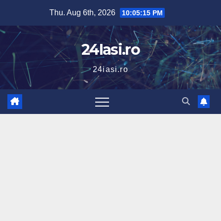
Skip
Thu. Aug 6th, 2026
10:05:16 PM
to
content
24Iasi.ro
24iasi.ro