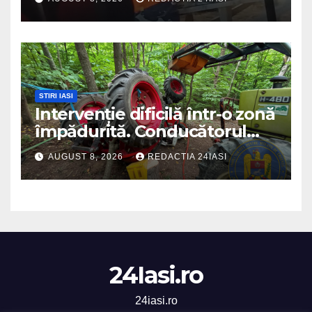
DSU a anuntat că va aplica
sancțiuni
STIRI IASI
Intervenție dificilă într-o zonă
împădurită. Conducătorul
unui tractor răsturnat, salvat
AUGUST 8, 2026
REDACTIA 24IASI
prin efortul comun al
echipajelor de intervenție
24Iasi.ro
24iasi.ro