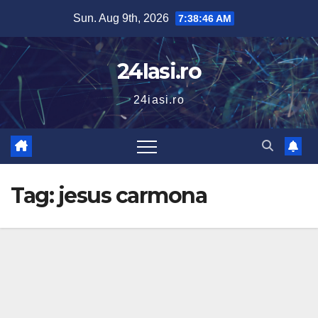
Skip
Sun. Aug 9th, 2026
7:38:46 AM
to
content
24Iasi.ro
24iasi.ro
Tag:
jesus carmona