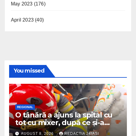
May 2023
(176)
April 2023
(40)
You missed
REGIONAL
O tânără a ajuns la spital cu
tot cu mixer, după ce și-a
prins degetul în aparat
AUGUST 8, 2026
REDACTIA 24IASI