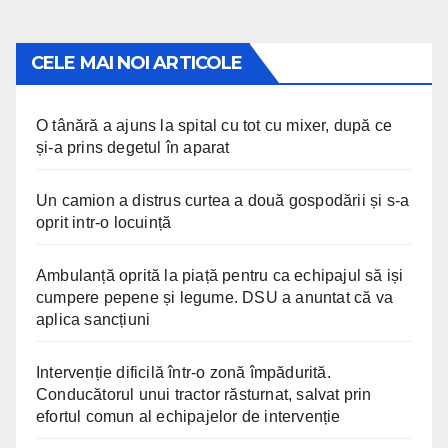
CELE MAI NOI ARTICOLE
O tânără a ajuns la spital cu tot cu mixer, după ce
și-a prins degetul în aparat
Un camion a distrus curtea a două gospodării și s-a
oprit intr-o locuință
Ambulanță oprită la piață pentru ca echipajul să iși
cumpere pepene și legume. DSU a anuntat că va
aplica sancțiuni
Intervenție dificilă într-o zonă împădurită.
Conducătorul unui tractor răsturnat, salvat prin
efortul comun al echipajelor de intervenție