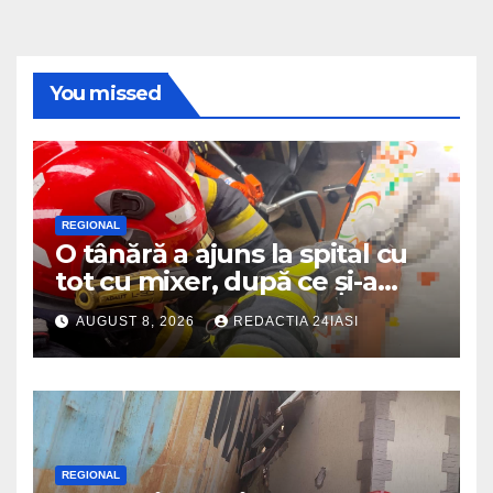
You missed
REGIONAL
O tânără a ajuns la spital cu
tot cu mixer, după ce și-a
prins degetul în aparat
AUGUST 8, 2026
REDACTIA 24IASI
REGIONAL