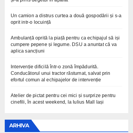
Un camion a distrus curtea a două gospodării și s-a
oprit intr-o locuință
Ambulanță oprită la piață pentru ca echipajul să iși
cumpere pepene și legume. DSU a anuntat că va
aplica sancțiuni
Intervenție dificilă într-o zonă împădurită.
Conducătorul unui tractor răsturnat, salvat prin
efortul comun al echipajelor de intervenție
Atelier de pictat pentru cei mici și surprize pentru
cinefili, în acest weekend, la Iulius Mall Iași
ARHIVA