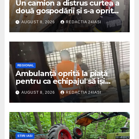
Un camion a distrus curtea a
două gospodării și s-a oprit
intr-o locuință
AUGUST 8, 2026
REDACTIA 24IASI
REGIONAL
Ambulanță oprită la piață
pentru ca echipajul să iși
cumpere pepene și legume.
AUGUST 8, 2026
REDACTIA 24IASI
DSU a anuntat că va aplica
sancțiuni
STIRI IASI