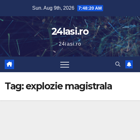
Skip
Sun. Aug 9th, 2026
7:48:21 AM
to
content
24Iasi.ro
24iasi.ro
Tag:
explozie magistrala