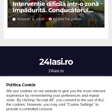
Intervenție dificilă într-o zonă
împădurită. Conducătorul
unui tractor răsturnat, salvat
AUGUST 8, 2026
REDACTIA 24IASI
prin efortul comun al
echipajelor de intervenție
24Iasi.ro
24iasi.ro
Politica Cookie
We use cookies on our website to give you the most relevant
experience by remembering your preferences and repeat
Proudly powered by WordPress
|
Theme: Newsup by
Themeansar
.
visits. By clicking “Accept All”, you consent to the use of ALL
the cookies. However, you may visit "Cookie Settings" to
Home
Stiri Iasi
National
Sanatate
Social
Sport
provide a controlled consent.