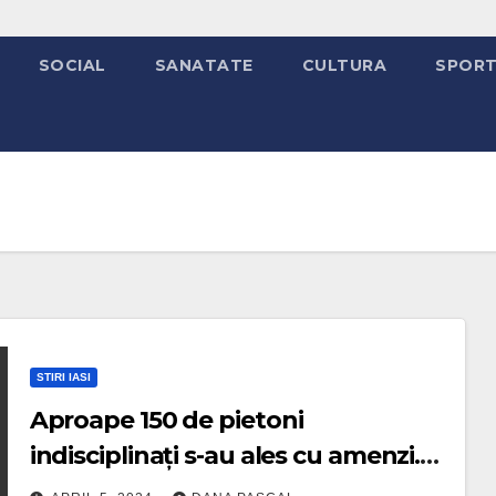
SOCIAL
SANATATE
CULTURA
SPOR
STIRI IASI
Aproape 150 de pietoni
indisciplinați s-au ales cu amenzi.
Polițiștii ieșeni au reținut și șapte