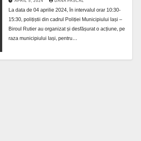
APRIL 5, 2024
DANA PASCAL
permise de conducere
La data de 04 aprilie 2024, în intervalul orar 10:30-
15:30, polițiștii din cadrul Poliției Municipiului Iași –
Biroul Rutier au organizat și desfășurat o acțiune, pe
raza municipiului Iași, pentru…