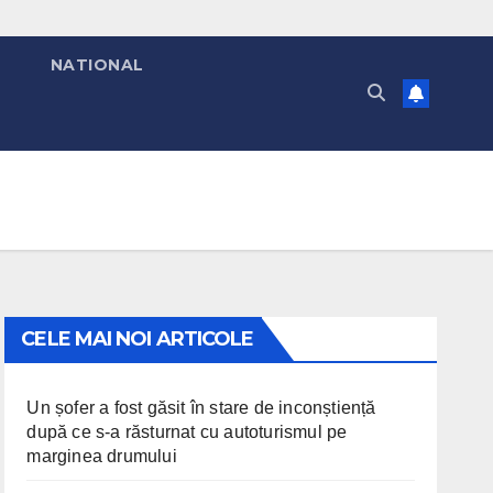
T
NATIONAL
CELE MAI NOI ARTICOLE
Un șofer a fost găsit în stare de inconștiență
după ce s-a răsturnat cu autoturismul pe
marginea drumului