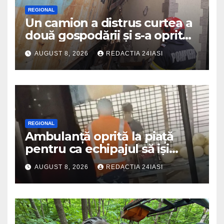
REGIONAL
Un camion a distrus curtea a
două gospodării și s-a oprit
intr-o locuință
AUGUST 8, 2026
REDACTIA 24IASI
REGIONAL
Ambulanță oprită la piață
pentru ca echipajul să iși
cumpere pepene și legume.
AUGUST 8, 2026
REDACTIA 24IASI
DSU a anuntat că va aplica
sancțiuni