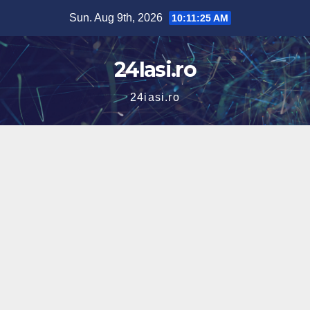
Skip
Sun. Aug 9th, 2026
10:11:25 AM
to
content
24Iasi.ro
24iasi.ro