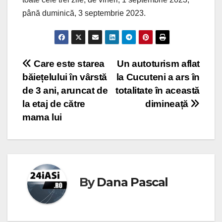
până duminică, 3 septembrie 2023.
Post
Care este starea
Un autoturism aflat
băiețelului în vârstă
la Cucuteni a ars în
navigation
de 3 ani, aruncat de
totalitate în această
la etaj de către
dimineață
mama lui
By
Dana Pascal