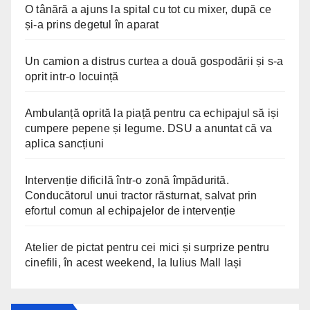
O tânără a ajuns la spital cu tot cu mixer, după ce
și-a prins degetul în aparat
Un camion a distrus curtea a două gospodării și s-a
oprit intr-o locuință
Ambulanță oprită la piață pentru ca echipajul să iși
cumpere pepene și legume. DSU a anuntat că va
aplica sancțiuni
Intervenție dificilă într-o zonă împădurită.
Conducătorul unui tractor răsturnat, salvat prin
efortul comun al echipajelor de intervenție
Atelier de pictat pentru cei mici și surprize pentru
cinefili, în acest weekend, la Iulius Mall Iași