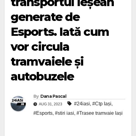
transportul ieșean
generate de
Esports. Iată cum
vor circula
tramvaiele și
autobuzele
By
Dana Pascal
#24iasi
,
#Ctp Iași
,
AUG 31, 2023
#Esports
,
#stiri iasi
,
#Trasee tramvaie Iași