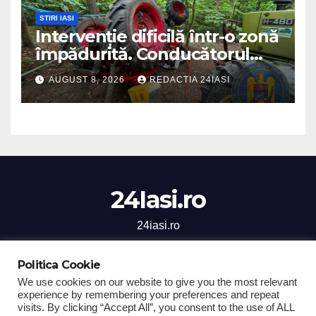
STIRI IASI
Intervenție dificilă într-o zonă
împădurită. Conducătorul
unui tractor răsturnat, salvat
AUGUST 8, 2026
REDACTIA 24IASI
prin efortul comun al
echipajelor de intervenție
24Iasi.ro
24iasi.ro
Politica Cookie
We use cookies on our website to give you the most relevant
experience by remembering your preferences and repeat
Proudly powered by WordPress
|
Theme: Newsup by
Themeansar
.
visits. By clicking “Accept All”, you consent to the use of ALL