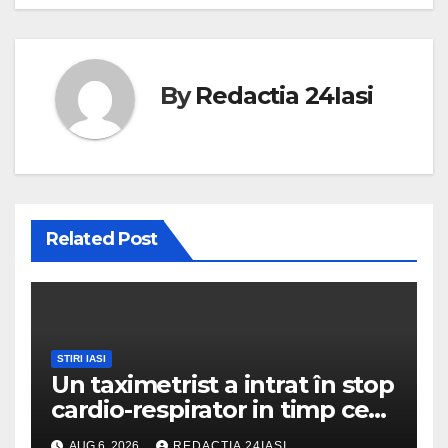
By
Redactia 24Iasi
Related Post
STIRI IASI
Un taximetrist a intrat în stop
cardio-respirator in timp ce
se afla la volan
AUG 6, 2026
REDACTIA 24IASI