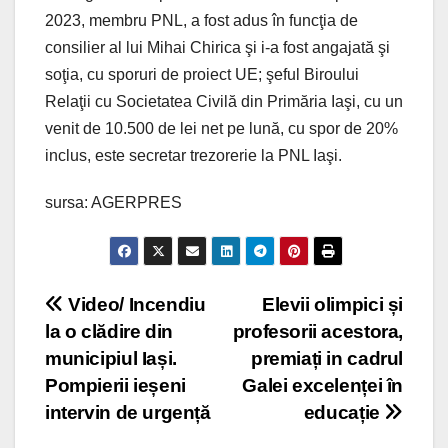
2023, membru PNL, a fost adus în funcţia de
consilier al lui Mihai Chirica şi i-a fost angajată şi
soţia, cu sporuri de proiect UE; şeful Biroului
Relaţii cu Societatea Civilă din Primăria Iaşi, cu un
venit de 10.500 de lei net pe lună, cu spor de 20%
inclus, este secretar trezorerie la PNL Iaşi.
sursa: AGERPRES
Post
Video/ Incendiu
Elevii olimpici și
la o clădire din
profesorii acestora,
navigation
municipiul Iași.
premiați in cadrul
Pompierii ieșeni
Galei excelenței în
intervin de urgență
educație