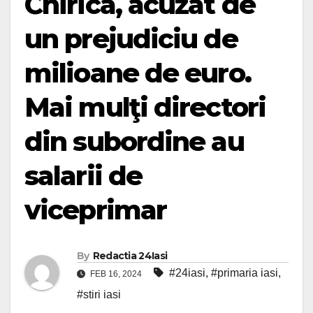
Chirica, acuzat de
un prejudiciu de
milioane de euro.
Mai mulţi directori
din subordine au
salarii de
viceprimar
By
Redactia 24Iasi
#24iasi
,
#primaria iasi
,
FEB 16, 2024
#stiri iasi