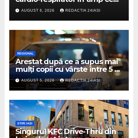
se afla la volan
AUGUST 6, 2026
REDACTIA 24IASI
REGIONAL
Arestat după ce a supus mai
mulți copii cu vârste între 5 și
16 ani unor orori de
AUGUST 5, 2026
REDACTIA 24IASI
neimaginat
STIRI IASI
Singurul KFC Drive-Thru din