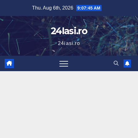
Skip
Thu. Aug 6th, 2026
9:07:46 AM
to
content
24Iasi.ro
24iasi.ro