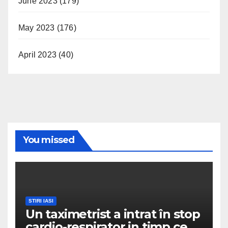
June 2023
(179)
May 2023
(176)
April 2023
(40)
You missed
STIRI IASI
Un taximetrist a intrat în stop
cardio-respirator in timp ce