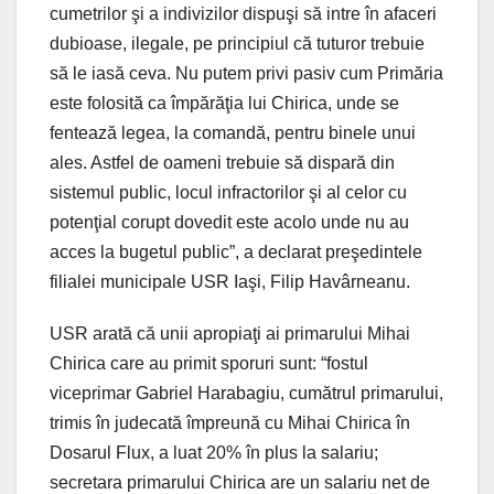
cumetrilor şi a indivizilor dispuşi să intre în afaceri
dubioase, ilegale, pe principiul că tuturor trebuie
să le iasă ceva. Nu putem privi pasiv cum Primăria
este folosită ca împărăţia lui Chirica, unde se
fentează legea, la comandă, pentru binele unui
ales. Astfel de oameni trebuie să dispară din
sistemul public, locul infractorilor şi al celor cu
potenţial corupt dovedit este acolo unde nu au
acces la bugetul public”, a declarat preşedintele
filialei municipale USR Iaşi, Filip Havârneanu.
USR arată că unii apropiaţi ai primarului Mihai
Chirica care au primit sporuri sunt: “fostul
viceprimar Gabriel Harabagiu, cumătrul primarului,
trimis în judecată împreună cu Mihai Chirica în
Dosarul Flux, a luat 20% în plus la salariu;
secretara primarului Chirica are un salariu net de