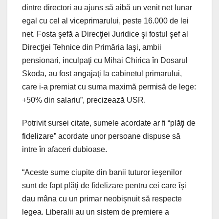
dintre directori au ajuns să aibă un venit net lunar
egal cu cel al viceprimarului, peste 16.000 de lei
net. Fosta şefă a Direcţiei Juridice şi fostul şef al
Direcţiei Tehnice din Primăria Iaşi, ambii
pensionari, inculpaţi cu Mihai Chirica în Dosarul
Skoda, au fost angajaţi la cabinetul primarului,
care i-a premiat cu suma maximă permisă de lege:
+50% din salariu”, precizează USR.
Potrivit sursei citate, sumele acordate ar fi “plăţi de
fidelizare” acordate unor persoane dispuse să
intre în afaceri dubioase.
“Aceste sume ciupite din banii tuturor ieşenilor
sunt de fapt plăţi de fidelizare pentru cei care îşi
dau mâna cu un primar neobişnuit să respecte
legea. Liberalii au un sistem de premiere a