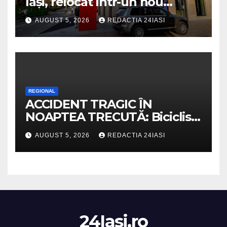
Iași, relocat într-un nou
spaţiu din Palas, cu peste 400
AUGUST 5, 2026
REDACTIA 24IASI
mp la interior și servicii
disponibile non-stop
REGIONAL
ACCIDENT TRAGIC ÎN
NOAPTEA TRECUTĂ: Biciclist
de 60 de ani, spulberat de o
AUGUST 5, 2026
REDACTIA 24IASI
dubiță
24Iasi.ro