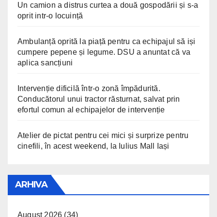
Un camion a distrus curtea a două gospodării și s-a
oprit intr-o locuință
Ambulanță oprită la piață pentru ca echipajul să iși
cumpere pepene și legume. DSU a anuntat că va
aplica sancțiuni
Intervenție dificilă într-o zonă împădurită.
Conducătorul unui tractor răsturnat, salvat prin
efortul comun al echipajelor de intervenție
Atelier de pictat pentru cei mici și surprize pentru
cinefili, în acest weekend, la Iulius Mall Iași
ARHIVA
August 2026
(34)