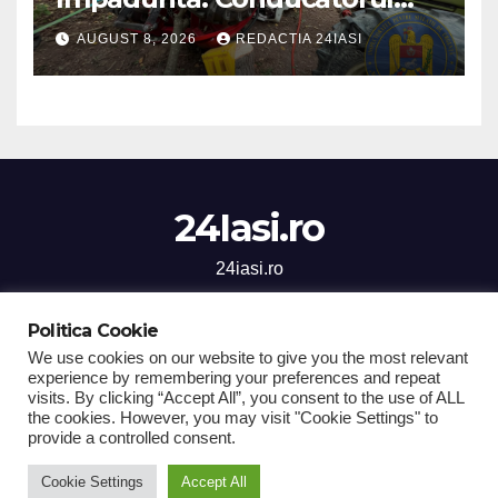
unui tractor răsturnat, salvat
AUGUST 8, 2026
REDACTIA 24IASI
prin efortul comun al
echipajelor de intervenție
24Iasi.ro
24iasi.ro
Politica Cookie
We use cookies on our website to give you the most relevant
experience by remembering your preferences and repeat
Proudly powered by WordPress
|
Theme: Newsup by
Themeansar
.
visits. By clicking “Accept All”, you consent to the use of ALL
the cookies. However, you may visit "Cookie Settings" to
Home
Stiri Iasi
National
Sanatate
Social
Sport
provide a controlled consent.
Economic
Cultura
Comunicate de Presa
Cookie Settings
Accept All