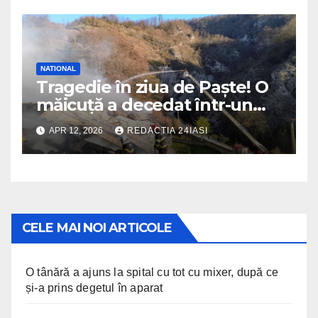
NATIONAL
Tragedie în ziua de Paște! O
măicuță a decedat într-un
incendiu izbucnit la
APR 12, 2026
REDACTIA 24IASI
mănăstire
CELE MAI NOI ARTICOLE
O tânără a ajuns la spital cu tot cu mixer, după ce
și-a prins degetul în aparat