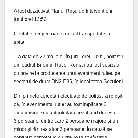
A fost dezactivat Planul Roșu de Intervenție în
jurul orei 13:50.
Cealalte trei persoane au fost transportate la
spital.
“La data de 22 mai a.c., în jurul orei 13:05, polițiștii
din cadrul Biroului Rutier Roman au fost sesizați
cu privire la producerea unui eveniment rutier, pe
sectorul de drum DN2-E85, în localitatea Secuieni.
Din primele cercetări efectuate de polițiști a reieșit
că, în evenimentul rutier au fost implicate 2
autoturisme și o autoutilitară, rezultând decesul a
3 persoane, dintre care 2 persoane majore și un
minor și rănirea altor 3 persoane. În cauză se
continuă cercetările cu privire la săvârșirea