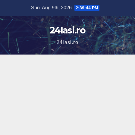
Skip
Sun. Aug 9th, 2026
2:39:45 PM
to
content
24Iasi.ro
24iasi.ro