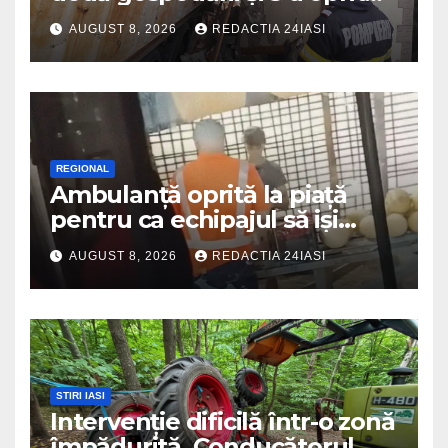
intr-o locuință
AUGUST 8, 2026
REDACTIA 24IASI
REGIONAL
Ambulanță oprită la piață
pentru ca echipajul să iși
cumpere pepene și legume.
AUGUST 8, 2026
REDACTIA 24IASI
DSU a anuntat că va aplica
sancțiuni
STIRI IASI
Intervenție dificilă într-o zonă
împădurită. Conducătorul