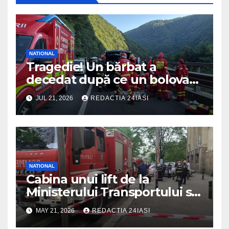
NATIONAL
Tragedie! Un bărbat a
decedat după ce un bolovan
a căzut peste mașina în care
JUL 21, 2026
REDACTIA 24IASI
se afla
NATIONAL
Cabina unui lift de la
Ministerului Transportului s-a
prăbușit! Înăuntru erau mai
MAY 21, 2026
REDACTIA 24IASI
multe persoane