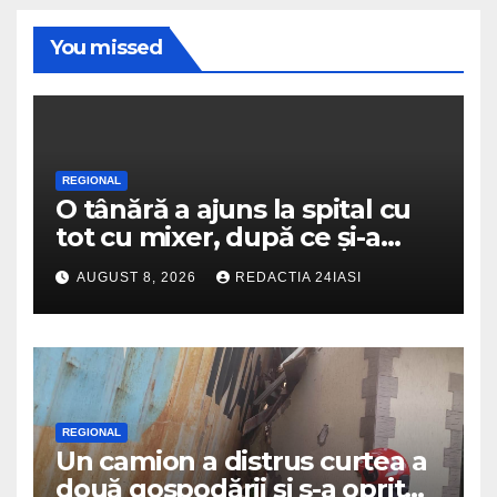
You missed
REGIONAL
O tânără a ajuns la spital cu
tot cu mixer, după ce și-a
prins degetul în aparat
AUGUST 8, 2026
REDACTIA 24IASI
REGIONAL
Un camion a distrus curtea a
două gospodării și s-a oprit