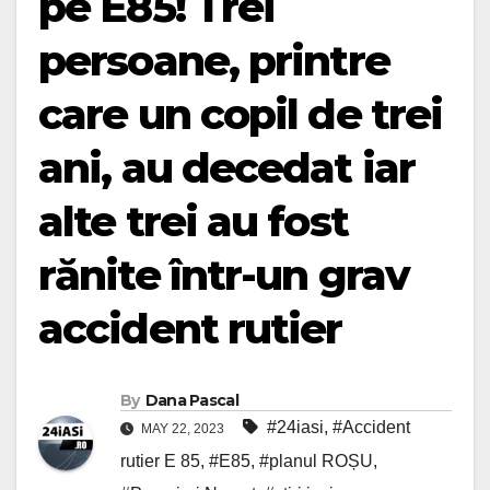
pe E85! Trei
persoane, printre
care un copil de trei
ani, au decedat iar
alte trei au fost
rănite într-un grav
accident rutier
By
Dana Pascal
#24iasi
,
#Accident
MAY 22, 2023
rutier E 85
,
#E85
,
#planul ROȘU
,