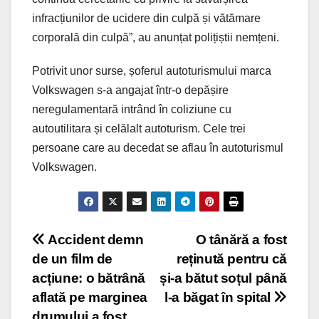
infracțiunilor de ucidere din culpă și vătămare
corporală din culpă”, au anunțat polițiștii nemțeni.
Potrivit unor surse, șoferul autoturismului marca
Volkswagen s-a angajat într-o depășire
neregulamentară intrând în coliziune cu
autoutilitara și celălalt autoturism. Cele trei
persoane care au decedat se aflau în autoturismul
Volkswagen.
Post
Accident demn
O tânără a fost
de un film de
reținută pentru că
navigation
acțiune: o bătrână
și‑a bătut soțul până
aflată pe marginea
l‑a băgat în spital
drumului a fost