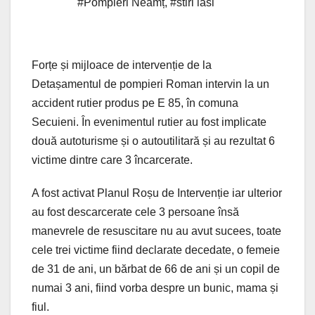
#Pompieri Neamț
,
#stiri iasi
Forțe și mijloace de intervenție de la
Detașamentul de pompieri Roman intervin la un
accident rutier produs pe E 85, în comuna
Secuieni. În evenimentul rutier au fost implicate
două autoturisme și o autoutilitară și au rezultat 6
victime dintre care 3 încarcerate.
A fost activat Planul Roșu de Intervenție iar ulterior
au fost descarcerate cele 3 persoane însă
manevrele de resuscitare nu au avut sucees, toate
cele trei victime fiind declarate decedate, o femeie
de 31 de ani, un bărbat de 66 de ani și un copil de
numai 3 ani, fiind vorba despre un bunic, mama și
fiul.