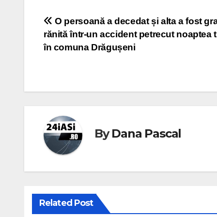
Post
O persoană a decedat și alta a fost gr
rănită într-un accident petrecut noaptea 
navigation
în comuna Drăgușeni
By
Dana Pascal
Related Post