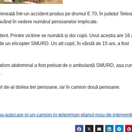
imineață într-un accident produs pe drumul E 70, în județul Tele
, având în vedere numărul persoanelor implicate.
ent. Printre victime se numără și doi copii. Unul aceștia are 16 a
 de un elicopter SMURD. Un alt copil, în vârstă de 15 ani, a fost
atism abdominal a fost preluat de o ambulanță SMURD, așa cu
.
cel de-al doilea trei persoane, iar în camion două persoane.
ua-autocare-si-un-camion-in-teleorman-planul-rosu-de-intervent