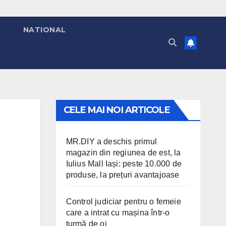
T
NATIONAL
CELE MAI NOI ARTICOLE
MR.DIY a deschis primul
magazin din regiunea de est, la
Iulius Mall Iași: peste 10.000 de
produse, la prețuri avantajoase
Control judiciar pentru o femeie
care a intrat cu mașina într-o
turmă de oi