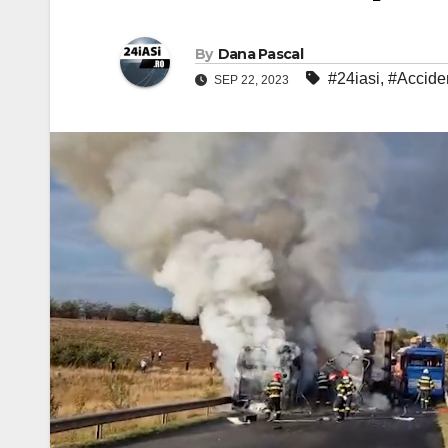
By
Dana Pascal
#24iasi
,
#Accide
SEP 22, 2023