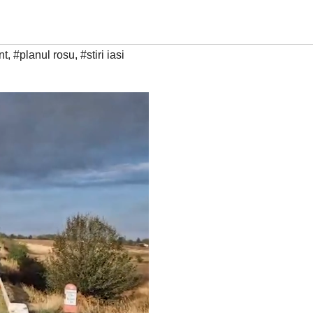
nt
,
#planul rosu
,
#stiri iasi