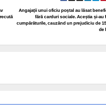
av
Angajații unui oficiu poștal au lăsat benefic
trecută
fără carduri sociale. Aceștia și-au 
cumpărăturile, cauzând un prejudiciu de 1
de 