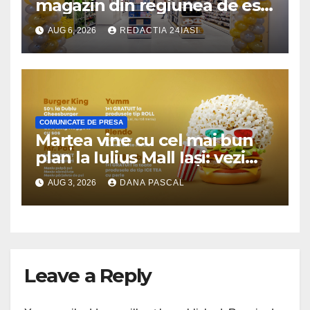
magazin din regiunea de est,
la Iulius Mall Iași: peste
AUG 6, 2026
REDACTIA 24IASI
10.000 de produse, la prețuri
avantajoase
COMUNICATE DE PRESA
Marțea vine cu cel mai bun
plan la Iulius Mall Iași: vezi
„Odiseea” și „Omul-Păianjen:
AUG 3, 2026
DANA PASCAL
O nouă zi”, la preț special
Leave a Reply