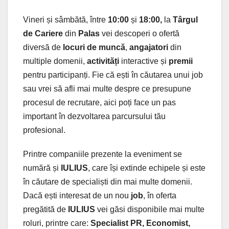
Vineri și sâmbătă, între
10:00
și
18:00,
la
Târgul
de Cariere
din
Palas
vei descoperi o ofertă
diversă de
locuri de muncă
,
angajatori
din
multiple domenii,
activități
interactive și
premii
pentru participanți. Fie că ești în căutarea unui job
sau vrei să afli mai multe despre ce presupune
procesul de recrutare, aici poți face un pas
important în dezvoltarea parcursului tău
profesional.
Printre companiile prezente la eveniment se
numără și
IULIUS
, care își extinde echipele și este
în căutare de specialiști din mai multe domenii.
Dacă ești interesat de un nou
job
, în oferta
pregătită de
IULIUS
vei găsi disponibile mai multe
roluri, printre care:
Specialist PR, Economist,