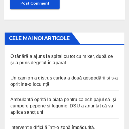
CELE MAI NOI ARTICOLE
O tânără a ajuns la spital cu tot cu mixer, după ce
și-a prins degetul în aparat
Un camion a distrus curtea a două gospodării și s-a
oprit intr-o locuință
Ambulanță oprită la piață pentru ca echipajul să iși
cumpere pepene și legume. DSU a anuntat că va
aplica sancțiuni
Intervenție dificilă într-o zonă împădurită.