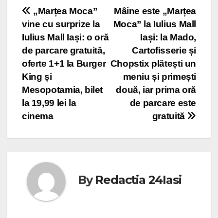
Post
„Marțea Moca”
Mâine este „Marțea
vine cu surprize la
Moca” la Iulius Mall
navigation
Iulius Mall Iași: o oră
Iași: la Mado,
de parcare gratuită,
Cartofisserie și
oferte 1+1 la Burger
Chopstix plătești un
King și
meniu și primești
Mesopotamia, bilet
două, iar prima oră
la 19,99 lei la
de parcare este
cinema
gratuită
By
Redactia 24Iasi