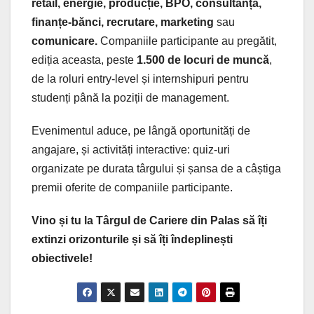
retail, energie, producție, BPO, consultanță,
finanțe-bănci, recrutare, marketing
sau
comunicare.
Companiile participante au pregătit,
ediția aceasta, peste
1.500 de locuri de muncă
,
de la roluri entry-level și internshipuri pentru
studenți până la poziții de management.
Evenimentul aduce, pe lângă oportunități de
angajare, și activități interactive: quiz-uri
organizate pe durata târgului și șansa de a câștiga
premii oferite de companiile participante.
Vino și tu la Târgul de Cariere din Palas să îți
extinzi orizonturile și să îți îndeplinești
obiectivele!