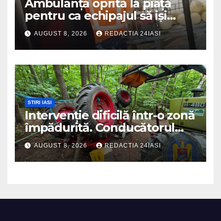
Ambulanță oprită la piață
pentru ca echipajul să iși
cumpere pepene și legume.
AUGUST 8, 2026
REDACTIA 24IASI
DSU a anuntat că va aplica
sancțiuni
STIRI IASI
Intervenție dificilă într-o zonă
împădurită. Conducătorul
unui tractor răsturnat, salvat
AUGUST 8, 2026
REDACTIA 24IASI
prin efortul comun al
echipajelor de intervenție