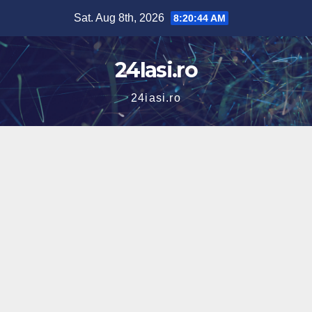
Skip
Sat. Aug 8th, 2026
8:20:45 AM
to
content
24Iasi.ro
24iasi.ro