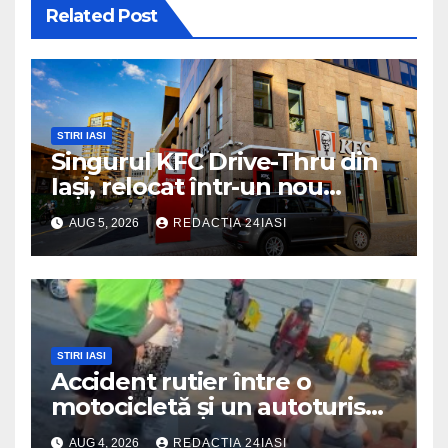
Related Post
STIRI IASI
Singurul KFC Drive-Thru din
Iași, relocat într-un nou
spaţiu din Palas, cu peste
AUG 5, 2026
REDACTIA 24IASI
400 mp la interior și servicii
disponibile non-stop
STIRI IASI
Accident rutier între o
motocicletă și un autoturism
soldat cu un rănit
AUG 4, 2026
REDACTIA 24IASI