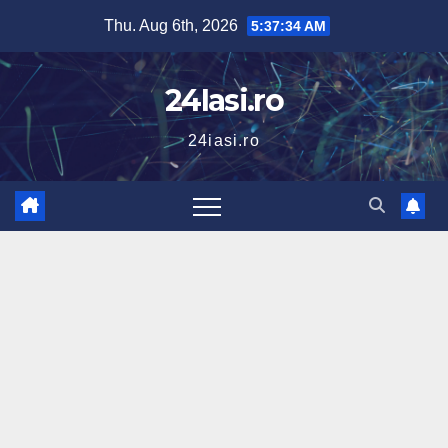
Skip
Thu. Aug 6th, 2026
5:37:35 AM
to
content
24Iasi.ro
24iasi.ro