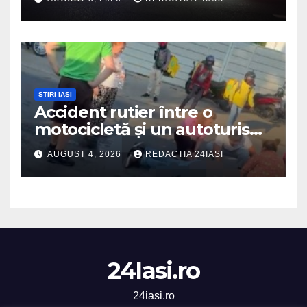
dubiță
STIRI IASI
Accident rutier între o
motocicletă și un autoturism
soldat cu un rănit
AUGUST 4, 2026
REDACTIA 24IASI
24Iasi.ro
24iasi.ro