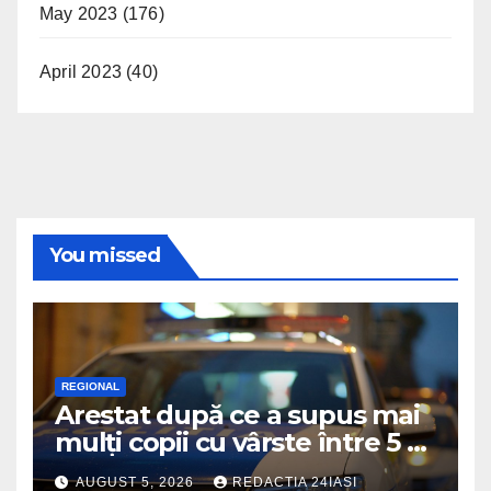
May 2023
(176)
April 2023
(40)
You missed
REGIONAL
Arestat după ce a supus mai
mulți copii cu vârste între 5 și
16 ani unor orori de
AUGUST 5, 2026
REDACTIA 24IASI