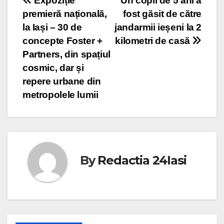
Post
Expoziție
Un copil de 5 ani a
premieră națională,
fost găsit de către
navigation
la Iași – 30 de
jandarmii ieșeni la 2
concepte Foster +
kilometri de casă
Partners, din spațiul
cosmic, dar și
repere urbane din
metropolele lumii
By
Redactia 24Iasi