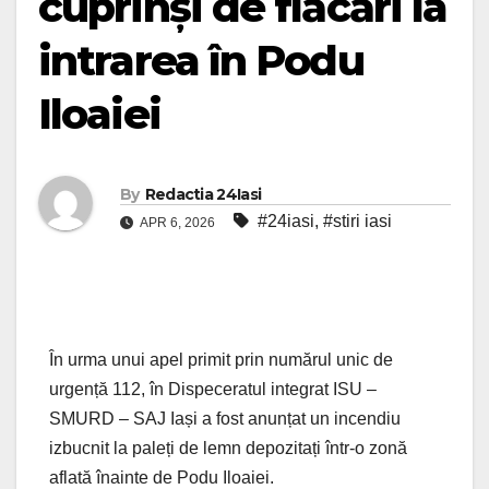
cuprinși de flăcări la
intrarea în Podu
Iloaiei
By
Redactia 24Iasi
#24iasi
,
#stiri iasi
APR 6, 2026
În urma unui apel primit prin numărul unic de
urgență 112, în Dispeceratul integrat ISU –
SMURD – SAJ Iași a fost anunțat un incendiu
izbucnit la paleți de lemn depozitați într-o zonă
aflată înainte de Podu Iloaiei.