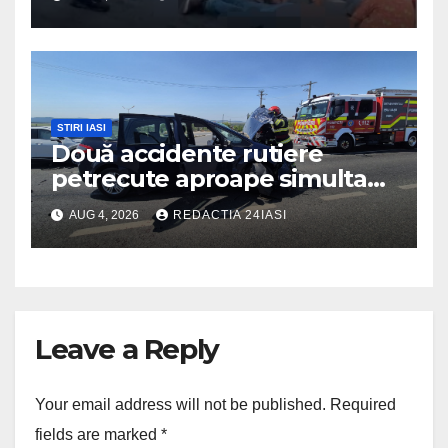
STIRI IASI
Două accidente rutiere
petrecute aproape simultan
pe șoseaua de centură a
AUG 4, 2026
REDACTIA 24IASI
municipiului Iași
Leave a Reply
Your email address will not be published.
Required
fields are marked
*